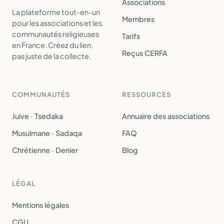
Associations
La plateforme tout-en-un
Membres
pour les associations et les
communautés religieuses
Tarifs
en France. Créez du lien,
Reçus CERFA
pas juste de la collecte.
COMMUNAUTÉS
RESSOURCES
Juive · Tsedaka
Annuaire des associations
Musulmane · Sadaqa
FAQ
Chrétienne · Denier
Blog
LÉGAL
Mentions légales
CGU