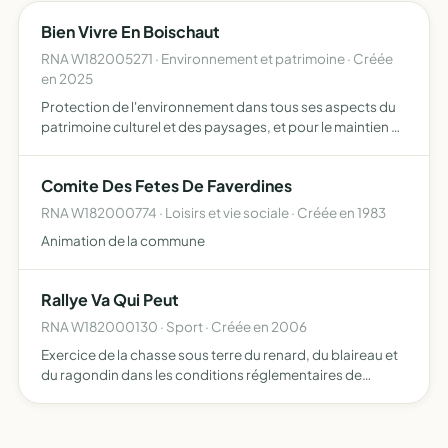
Bien Vivre En Boischaut
RNA W182005271 · Environnement et patrimoine · Créée
en 2025
Protection de l'environnement dans tous ses aspects du
patrimoine culturel et des paysages, et pour le maintien et
développement d'une biodiversité riche et variée contre
toutes atteintes et nuisances qui pourraient leur …
Comite Des Fetes De Faverdines
RNA W182000774 · Loisirs et vie sociale · Créée en 1983
Animation de la commune
Rallye Va Qui Peut
RNA W182000130 · Sport · Créée en 2006
Exercice de la chasse sous terre du renard, du blaireau et
du ragondin dans les conditions réglementaires de
l'association française des équipages de vénerie sous
terre