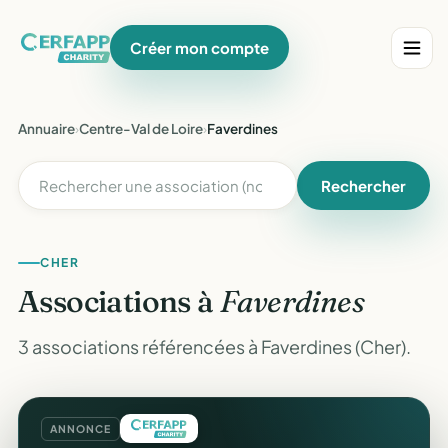
Créer mon compte
Annuaire
›
Centre-Val de Loire
›
Faverdines
Rechercher
CHER
Associations à
Faverdines
3 associations référencées à Faverdines (Cher).
ANNONCE