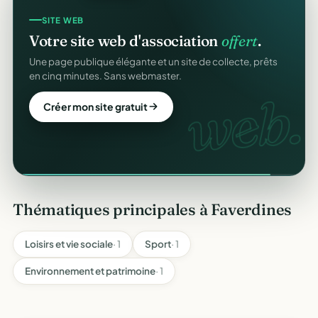
SITE WEB
Votre site web d'association
offert
.
Une page publique élégante et un site de collecte, prêts
en cinq minutes. Sans webmaster.
web.
Créer mon site gratuit
Thématiques principales à Faverdines
Loisirs et vie sociale
· 1
Sport
· 1
Environnement et patrimoine
· 1