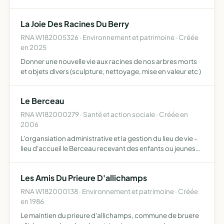
La Joie Des Racines Du Berry
RNA W182005326 · Environnement et patrimoine · Créée
en 2025
Donner une nouvelle vie aux racines de nos arbres morts
et objets divers (sculpture, nettoyage, mise en valeur etc )
Le Berceau
RNA W182000279 · Santé et action sociale · Créée en
2006
L'organsiation administrative et la gestion du lieu de vie -
lieu d'accueil le Berceau recevant des enfants ou jeunes
en difficultés et/ou danger dans le but de favoriser leur
réinsertion sociale et/ou familiale. Elle aid…
Les Amis Du Prieure D'allichamps
RNA W182000138 · Environnement et patrimoine · Créée
en 1986
Le maintien du prieure d'allichamps, commune de bruere