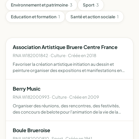
Environnement et patrimoine
· 3
Sport
· 3
Education et formation
· 1
Santé et action sociale
· 1
Association Artistique Bruere Centre France
RNA W182001842 · Culture · Créée en 2018
Favoriser la création artistique initiation au dessin et
peinture organiser des expositions et manifestations en
France
Berry Music
RNA W182000993 · Culture · Créée en 2009
Organiser des réunions, des rencontres, des festivités,
des concours de belote pour l'animation de la vie de la
commune dans le domaine des loisirs
Boule Brueroise
RNA W182000810 · Sport · Créée en 1961