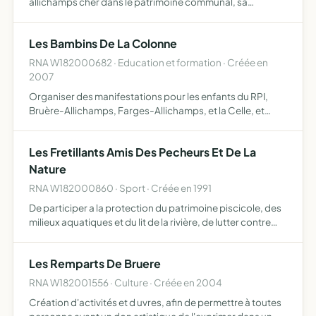
allichamps cher dans le patrimoine communal, sa
restauration, son animation, ainsi que toutes activites
annexes permettant la bonne conduite de ces buts
Les Bambins De La Colonne
RNA W182000682 · Education et formation · Créée en
2007
Organiser des manifestations pour les enfants du RPI,
Bruère-Allichamps, Farges-Allichamps, et la Celle, et
mener des actions pour récolter des fonds afin d'offrir aux
enfants des petits plaisirs en plus de l'école
Les Fretillants Amis Des Pecheurs Et De La
Nature
RNA W182000860 · Sport · Créée en 1991
De participer a la protection du patrimoine piscicole, des
milieux aquatiques et du lit de la rivière, de lutter contre
toutes les pollutions, de développer et d'encourager la
pratique de la pêche
Les Remparts De Bruere
RNA W182001556 · Culture · Créée en 2004
Création d'activités et d uvres, afin de permettre à toutes