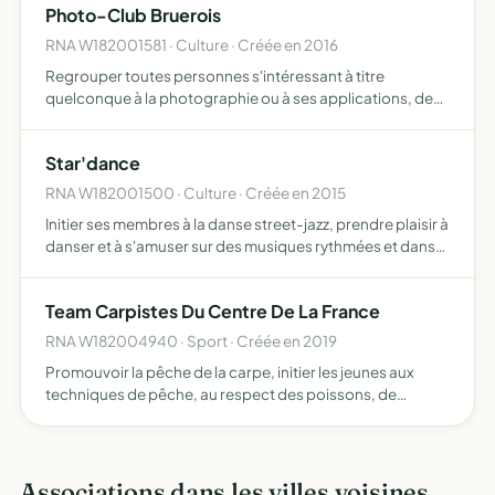
Photo-Club Bruerois
RNA W182001581 · Culture · Créée en 2016
Regrouper toutes personnes s'intéressant à titre
quelconque à la photographie ou à ses applications, de
répandre et de développer le goût de la photographie
artistique ou scientifique il recherchera par les moyens à
Star'dance
dével…
RNA W182001500 · Culture · Créée en 2015
Initier ses membres à la danse street-jazz, prendre plaisir à
danser et à s'amuser sur des musiques rythmées et dans
l'air du temps organiser des évènements conviviaux et
culturels (stage, sorties, spectacles, journée déc…
Team Carpistes Du Centre De La France
RNA W182004940 · Sport · Créée en 2019
Promouvoir la pêche de la carpe, initier les jeunes aux
techniques de pêche, au respect des poissons, de
l'environnement organiser des enduros sur divers plans
d'eau et organiser différentes manifestations
Associations dans les villes voisines