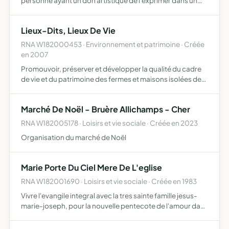
personne ayant un don artistique de l'exprimer dans un
atelier-expo, à travers les différentes techniques.
Lieux-Dits, Lieux De Vie
RNA W182000453 · Environnement et patrimoine · Créée
en 2007
Promouvoir, préserver et développer la qualité du cadre
de vie et du patrimoine des fermes et maisons isolées des
communes du Berry sud,, en particulier les écarts des
communes au nord de Bruère Allichamps. Les buts que n…
Marché De Noël - Bruère Allichamps - Cher
RNA W182005178 · Loisirs et vie sociale · Créée en 2023
Organisation du marché de Noël
Marie Porte Du Ciel Mere De L'eglise
RNA W182001690 · Loisirs et vie sociale · Créée en 1983
Vivre l'evangile integral avec la tres sainte famille jesus-
marie-joseph, pour la nouvelle pentecote de l'amour dans
l'unite de dieu pere fils et saint esprit sur la terre comme au
ciel. diffusion de la parole de dieu d'h…