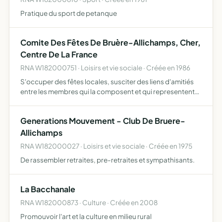
Pratique du sport de petanque
Comite Des Fêtes De Bruère-Allichamps, Cher,
Centre De La France
RNA W182000751 · Loisirs et vie sociale · Créée en 1986
S'occuper des fêtes locales, susciter des liens d'amitiés
entre les membres qui la composent et qui representent
toutes les associations de la commune
Generations Mouvement - Club De Bruere-
Allichamps
RNA W182000027 · Loisirs et vie sociale · Créée en 1975
De rassembler retraites, pre-retraites et sympathisants.
La Bacchanale
RNA W182000873 · Culture · Créée en 2008
Promouvoir l'art et la culture en milieu rural