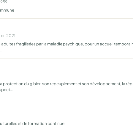
1959
 commune
 en 2021
s adultes fragilisées par la maladie psychique, pour un accueil tempor
e…
 la protection du gibier, son repeuplement et son développement, la ré
espect…
ulturelles et de formation continue