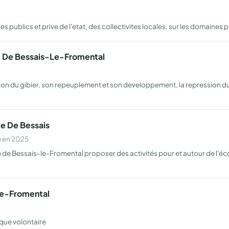
s publics et prive de l'etat, des collectivites locales, sur les domaines 
' De Bessais-Le-Fromental
tion du gibier, son repeuplement et son developpement, la repression d
le De Bessais
e en 2025
 de Bessais-le-Fromental proposer des activités pour et autour de l'écol
Le-Fromental
ique volontaire