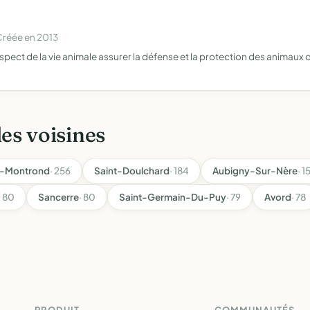
Créée en 2013
spect de la vie animale assurer la défense et la protection des animaux 
les voisines
-Montrond
· 256
Saint-Doulchard
· 184
Aubigny-Sur-Nère
· 1
· 80
Sancerre
· 80
Saint-Germain-Du-Puy
· 79
Avord
· 78