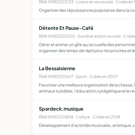
RNA W182000133 · Loisirs et vie sociale · Créée en 
Organiser des réjouissances populaires dans la
Détente Et Pause-Café
RNA W182005020 · Santé et action sociale · Créée
Gérer et animer un gîte qui accueille des personne
organiser des temps de répit pour les proches et l
La Bessaisienne
RNA W182000617 · Sport · Créée en 2007
Favoriser une meilleure organisation de la chasse,
animaux nuisibles, l'éducation cynégétique et le r
Spardeck.musique
RNA W182001848 · Culture · Créée en 2018
Développement d'activités musicales, artistique, c