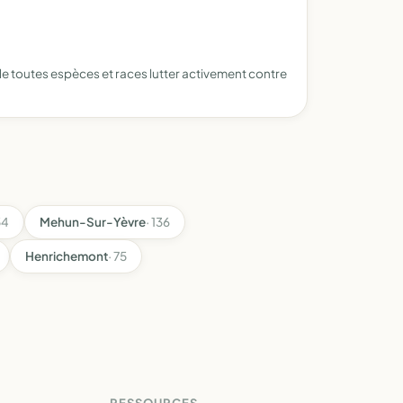
de toutes espèces et races lutter activement contre
54
Mehun-Sur-Yèvre
· 136
Henrichemont
· 75