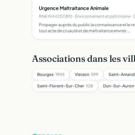
Urgence Maltraitance Animale
RNA W442011810 · Environnement et patrimoine · 
Propager auprès du public la connaissance et le re
tout acte de cruauté et de maltraitance envres …
Associations dans les vil
Bourges
· 1945
Vierzon
· 599
Saint-Amand
Saint-Florent-Sur-Cher
· 108
Dun-Sur-Auron