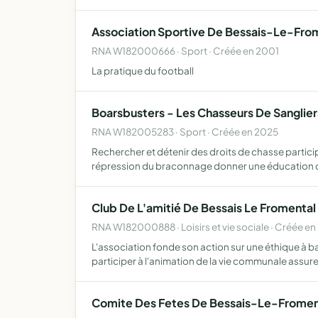
Association Sportive De Bessais-Le-Fro
RNA W182000666 · Sport · Créée en 2001
La pratique du football
Boarsbusters - Les Chasseurs De Sanglier
RNA W182005283 · Sport · Créée en 2025
Rechercher et détenir des droits de chasse partici
répression du braconnage donner une éducation
Club De L'amitié De Bessais Le Fromental
RNA W182000888 · Loisirs et vie sociale · Créée en 
L'association fonde son action sur une éthique à ba
participer à l'animation de la vie communale assur
Comite Des Fetes De Bessais-Le-Fromen