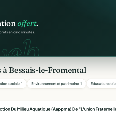
igne
.
ation
offert
.
ons.
ntané pour chaque
web.
prêts en cinq minutes.
 à Bessais-le-Fromental
ction sociale
· 1
Environnement et patrimoine
· 1
Education et f
tion Du Milieu Aquatique (Aappma) De "L'union Fraternelle