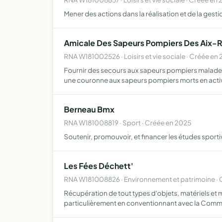
Mener des actions dans la réalisation et de la gesti
Amicale Des Sapeurs Pompiers Des Aix-R
RNA W181002526 · Loisirs et vie sociale · Créée en
Fournir des secours aux sapeurs pompiers malades 
une couronne aux sapeurs pompiers morts en acti
Berneau Bmx
RNA W181008819 · Sport · Créée en 2025
Soutenir, promouvoir, et financer les études sport
Les Fées Déchett'
RNA W181008826 · Environnement et patrimoine · 
Récupération de tout types d'objets, matériels et ma
particulièrement en conventionnant avec la Com