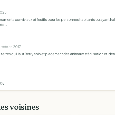
2025
moments conviviaux et festifs pour les personnes habitants ou ayant hab
nts …
Créée en 2017
terres du Haut Berry soin et placement des animaux stérilisation et iden
gby
les voisines