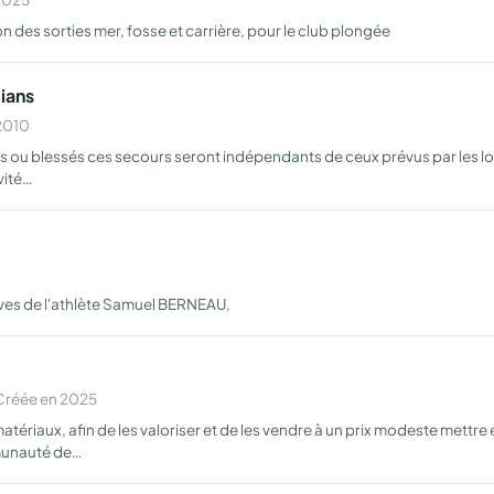
on des sorties mer, fosse et carrière, pour le club plongée
ians
 2010
ou blessés ces secours seront indépendants de ceux prévus par les lois
vité…
ives de l'athlète Samuel BERNEAU,
Créée en 2025
tériaux, afin de les valoriser et de les vendre à un prix modeste mettre 
munauté de…