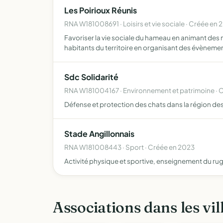
Les Poirioux Réunis
RNA W181008691 · Loisirs et vie sociale · Créée en 
Favoriser la vie sociale du hameau en animant des 
habitants du territoire en organisant des évèneme
Sdc Solidarité
RNA W181004167 · Environnement et patrimoine · 
Défense et protection des chats dans la région des 
Stade Angillonnais
RNA W181008443 · Sport · Créée en 2023
Activité physique et sportive, enseignement du ru
Associations dans les vil