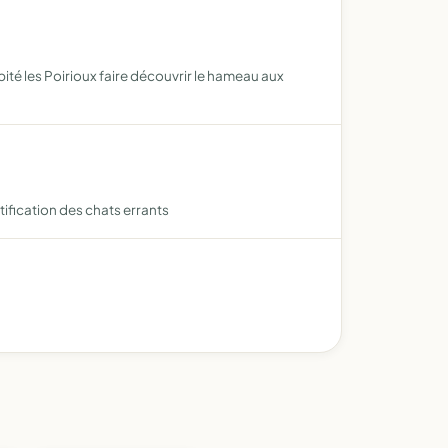
ité les Poirioux faire découvrir le hameau aux
tification des chats errants