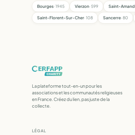
Bourges
· 1945
Vierzon
· 599
Saint-Amand
Saint-Florent-Sur-Cher
· 108
Sancerre
· 80
La plateforme tout-en-un pour les
associations et les communautés religieuses
en France. Créez du lien, pas juste de la
collecte.
LÉGAL