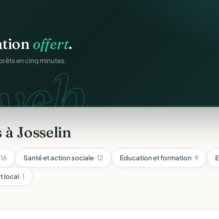
ation
offert
.
web.
prêts en cinq minutes.
 à Josselin
 16
Santé et action sociale
· 12
Education et formation
· 9
E
 local
· 1