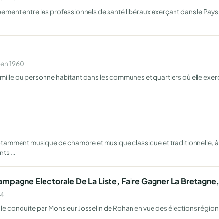
upement entre les professionnels de santé libéraux exerçant dans le Pays 
 en 1960
mille ou personne habitant dans les communes et quartiers où elle exerce
tamment musique de chambre et musique classique et traditionnelle, à tr
nts …
mpagne Electorale De La Liste, Faire Gagner La Bretagne,
04
e conduite par Monsieur Josselin de Rohan en vue des élections régiona