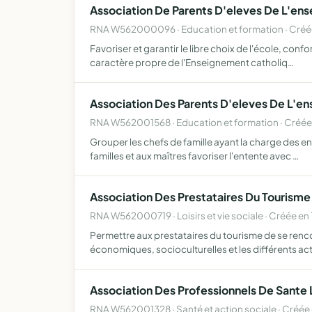
Association De Parents D'eleves De L'ens
RNA W562000096 · Education et formation · Créé
Favoriser et garantir le libre choix de l'école, con
caractère propre de l'Enseignement catholiq…
Association Des Parents D'eleves De L'en
RNA W562001568 · Education et formation · Créée
Grouper les chefs de famille ayant la charge des enf
familles et aux maîtres favoriser l'entente avec …
Association Des Prestataires Du Tourisme 
RNA W562000719 · Loisirs et vie sociale · Créée en
Permettre aux prestataires du tourisme de se renco
économiques, socioculturelles et les différents ac
Association Des Professionnels De Sante 
RNA W562001328 · Santé et action sociale · Créée 