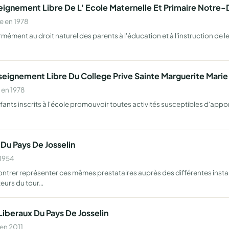
eignement Libre De L' Ecole Maternelle Et Primaire Notre
e en 1978
formément au droit naturel des parents à l'éducation et à l'instruction de
seignement Libre Du College Prive Sainte Marguerite Marie 
 en 1978
ants inscrits à l'école promouvoir toutes activités susceptibles d'apport
Du Pays De Josselin
 1954
ntrer représenter ces mêmes prestataires auprès des différentes instanc
teurs du tour…
Liberaux Du Pays De Josselin
en 2011