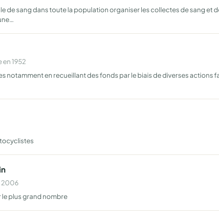
le de sang dans toute la population organiser les collectes de sang et 
 une…
 en 1952
s notamment en recueillant des fonds par le biais de diverses actions fac
ocyclistes
in
n 2006
r le plus grand nombre