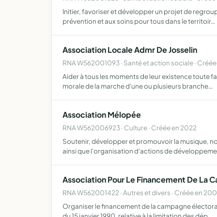
Initier, favoriser et développer un projet de regro
prévention et aux soins pour tous dans le territoir…
Association Locale Admr De Josselin
RNA W562001093 · Santé et action sociale · Créée
Aider à tous les moments de leur existence toute fa
morale de la marche d'une ou plusieurs branche…
Association Mélopée
RNA W562006923 · Culture · Créée en 2022
Soutenir, développer et promouvoir la musique, no
ainsi que l'organisation d'actions de développeme
Association Pour Le Financement De La Ca
RNA W562001422 · Autres et divers · Créée en 20
Organiser le financement de la campagne électoral
du 15 janvier 1990, relative à la limitation des dép…