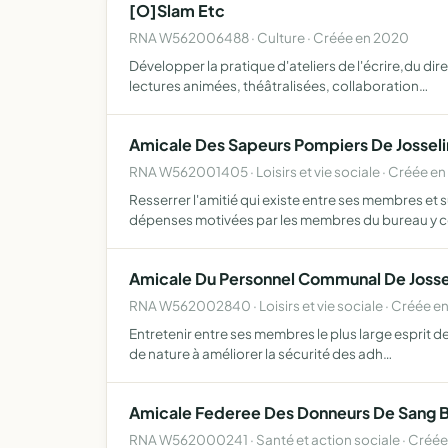
[O]Slam Etc
RNA W562006488 · Culture · Créée en 2020
Développer la pratique d'ateliers de l'écrire,du dire
lectures animées, théâtralisées, collaboration…
Amicale Des Sapeurs Pompiers De Josseli
RNA W562001405 · Loisirs et vie sociale · Créée en
Resserrer l'amitié qui existe entre ses membres et
dépenses motivées par les membres du bureau y 
Amicale Du Personnel Communal De Josse
RNA W562002840 · Loisirs et vie sociale · Créée en
Entretenir entre ses membres le plus large esprit de
de nature à améliorer la sécurité des adh…
Amicale Federee Des Donneurs De Sang B
RNA W562000241 · Santé et action sociale · Créée