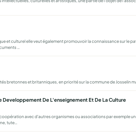
ntellectuelles, culturelles et artistiques, une partie de l'objet de l'associ
ue et culturel elle veut également promouvoir la connaissance sur le pat
ocuments …
bretonnes et britanniques, en priorité sur la commune de Josselin mais 
Le Developpement De L'enseignement Et De La Culture
n coopération avec d'autres organismes ou associations par exemple une
ine, tute…