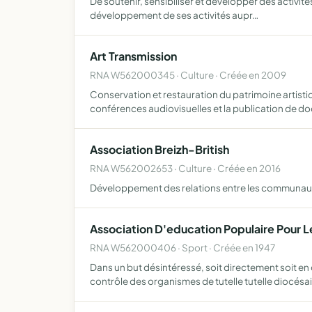
De soutenir, sensibiliser et développer des activités i
développement de ses activités aupr…
Art Transmission
RNA W562000345 · Culture · Créée en 2009
Conservation et restauration du patrimoine artistiq
conférences audiovisuelles et la publication de d
Association Breizh-British
RNA W562002653 · Culture · Créée en 2016
Développement des relations entre les communautés 
Association D'education Populaire Pour 
RNA W562000406 · Sport · Créée en 1947
Dans un but désintéressé, soit directement soit e
contrôle des organismes de tutelle tutelle diocésa