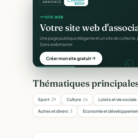
ANNONCE
SITE WEB
Votre site web d'associ
Une page publique élégante et un site de collecte, 
Sans webmaster.
Créer mon site gratuit
Thématiques principales
Sport
· 29
Culture
· 26
Loisirs et vie sociale
·
Autres et divers
· 3
Economie et développement