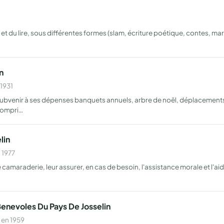
 et du lire, sous différentes formes (slam, écriture poétique, contes, mar
n
 1931
 subvenir à ses dépenses banquets annuels, arbre de noël, déplacements
compri…
lin
 1977
 camaraderie, leur assurer, en cas de besoin, l'assistance morale et l'aide
enevoles Du Pays De Josselin
 en 1959