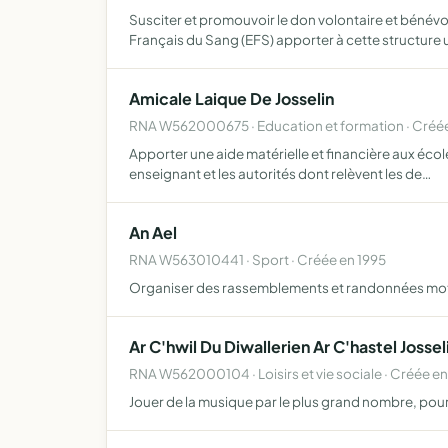
Susciter et promouvoir le don volontaire et bénévo
Français du Sang (EFS) apporter à cette structure
Amicale Laique De Josselin
RNA W562000675 · Education et formation · Créée
Apporter une aide matérielle et financière aux école
enseignant et les autorités dont relèvent les de…
An Ael
RNA W563010441 · Sport · Créée en 1995
Organiser des rassemblements et randonnées mot
Ar C'hwil Du Diwallerien Ar C'hastel Jossel
RNA W562000104 · Loisirs et vie sociale · Créée e
Jouer de la musique par le plus grand nombre, pou