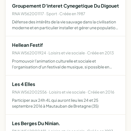
nomade de tacrisa
Groupement D'interet Cynegetique Du Digouet
RNA W562001117 · Sport · Créée en 1987
Défense des intérêts de la vie sauvage dans la civilisation
moderne et en particulier installer et gérer une population
de chevreuils et autres espèces
Hellean Festif
RNA W562001924 · Loisirs et vie sociale · Créée en 2013
Promouvoir l'animation culturelle et sociale et
l'organisation d'un festival de musique, si possible en
partenariat avec d'autres associations
Les 4 Elles
RNA W562002556 · Loisirs et vie sociale · Créée en 2016
Participer aux 24h 4L qui auront lieu les 24 et 25
septembre 2016 à Mautauban de Bretagne (35)
Les Berges Du Ninian.