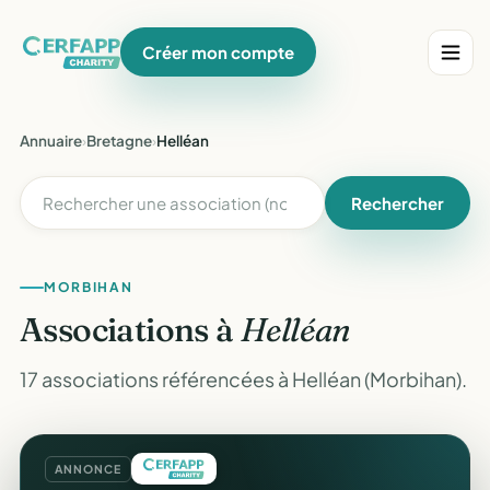
Créer mon compte
Annuaire
›
Bretagne
›
Helléan
Rechercher
MORBIHAN
Associations à
Helléan
17 associations référencées à Helléan (Morbihan).
ANNONCE