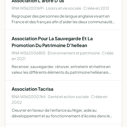
Association L'arbre D'us
susceptible…
RNA W562001691 · Loisirs et vie sociale · Créée en 2012
Regrouper des personnes de langue anglaise vivant en
France et des français afin d'aider les deux communautés
à mieux maîtriser la langue qui n'est pas la leur
Association Pour La Sauvegarde Et La
Promotion Du Patrimoine D'hellean
RNA W562006855 · Environnement et patrimoine · Créée
en 2021
Recenser, sauvegarder, rénover, entretenir et mettre en
valeur les différents éléments du patrimoine helléanais
rechercher des fonds en organisant et animant des
manifestation dans le but de restaurer le patrimoine
Association Tacrisa
RNA W562000764 · Santé et action sociale · Créée en
2002
Oeuvrer en faveur de l'enfance au Niger, aide au
développement et au fonctionnement d'écoles dans le
département d'Agadez et plus particulièrement l'école