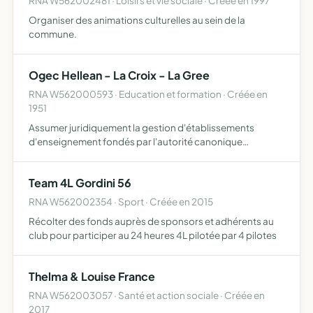
RNA W562002481 · Loisirs et vie sociale · Créée en 1997
Organiser des animations culturelles au sein de la
commune.
Ogec Hellean - La Croix - La Gree
RNA W562000593 · Education et formation · Créée en
1951
Assumer juridiquement la gestion d'établissements
d'enseignement fondés par l'autorité canonique
compétente, dans le respect du droit français d'une part,
du statut de l'enseignement catholique en france, des
Team 4L Gordini 56
décisions du…
RNA W562002354 · Sport · Créée en 2015
Récolter des fonds auprès de sponsors et adhérents au
club pour participer au 24 heures 4L pilotée par 4 pilotes
Thelma & Louise France
RNA W562003057 · Santé et action sociale · Créée en
2017