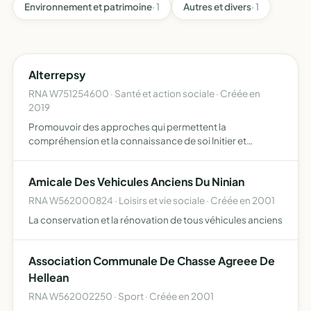
Environnement et patrimoine
· 1
Autres et divers
· 1
Alterrepsy
RNA W751254600 · Santé et action sociale · Créée en
2019
Promouvoir des approches qui permettent la
compréhension et la connaissance de soi Initier et
organiser des activités expérimentales et innovantes
Aider à la formation de praticiens Organiser des
Amicale Des Vehicules Anciens Du Ninian
conférences et des sessio…
RNA W562000824 · Loisirs et vie sociale · Créée en 2001
La conservation et la rénovation de tous véhicules anciens
Association Communale De Chasse Agreee De
Hellean
RNA W562002250 · Sport · Créée en 2001