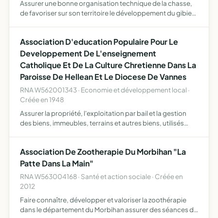
Assurer une bonne organisation technique de la chasse,
de favoriser sur son territoire le développement du gibier
et de la faune sauvage dans le respect d'un véritable
équilibre agro-sylvo-cynégétique de permettre l'éduca…
Association D'education Populaire Pour Le
Developpement De L'enseignement
Catholique Et De La Culture Chretienne Dans La
Paroisse De Hellean Et Le Diocese De Vannes
RNA W562001343 · Economie et développement local ·
Créée en 1948
Assurer la propriété, l'exploitation par bail et la gestion
des biens, immeubles, terrains et autres biens, utilisés
pour l'enseignement catholique et la culture chrétienne
dans la paroisse de Helléan et le diocèse de Van…
Association De Zootherapie Du Morbihan "La
Patte Dans La Main"
RNA W563004168 · Santé et action sociale · Créée en
2012
Faire connaître, développer et valoriser la zoothérapie
dans le département du Morbihan assurer des séances de