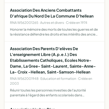
médiation zoothérapeutique dans des établissements
privés ou publics en faisant la demande ou dans un centre
Association Des Anciens Combattants
s…
D'afrique Du Nord De La Commune D'hellean
RNA W562001265 · Autres et divers · Créée en 1974
Honorer la mémoire des morts de toutes les guerres et de
la résistance défendre les droits et les intérêts des anciens
d'afrique du nord
Association Des Parents D'elèves De
L'enseignement Libre (A.p.e.l.) Des
Etablissements Catholiques, Ecoles Notre-
Dame, La Gree- Saint-Laurent, Sainte-Anne-
La- Croix -Hellean, Saint-Samson-Hellean
RNA W562001948 · Education et formation · Créée en
2003
Réunir toutes les personnes investies de l'autorité
parentale à l'égard des enfants scolarisés dans
l'établissement. assurer leur formation, leur information,
leur représentation.organiser toutes les activités