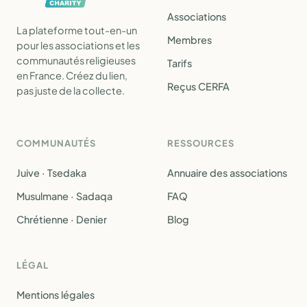
Associations
La plateforme tout-en-un
Membres
pour les associations et les
communautés religieuses
Tarifs
en France. Créez du lien,
Reçus CERFA
pas juste de la collecte.
COMMUNAUTÉS
RESSOURCES
Juive · Tsedaka
Annuaire des associations
Musulmane · Sadaqa
FAQ
Chrétienne · Denier
Blog
LÉGAL
Mentions légales