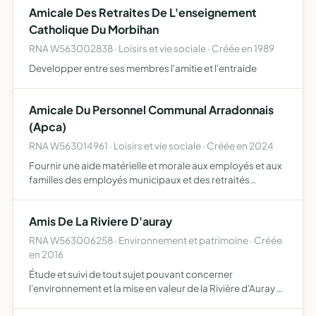
Amicale Des Retraites De L'enseignement
Catholique Du Morbihan
RNA W563002838 · Loisirs et vie sociale · Créée en 1989
Developper entre ses membres l'amitie et l'entraide
Amicale Du Personnel Communal Arradonnais
(Apca)
RNA W563014961 · Loisirs et vie sociale · Créée en 2024
Fournir une aide matérielle et morale aux employés et aux
familles des employés municipaux et des retraités
municipaux créer et entretenir entre tous ses membres
des liens de camaraderie et d'amitié exercer des activités
Amis De La Riviere D'auray
…
RNA W563006258 · Environnement et patrimoine · Créée
en 2016
Étude et suivi de tout sujet pouvant concerner
l'environnement et la mise en valeur de la Rivière d'Auray et
de ses abords