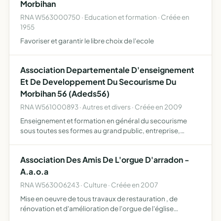
Morbihan
RNA W563000750 · Education et formation · Créée en
1955
Favoriser et garantir le libre choix de l'ecole
Association Departementale D'enseignement
Et De Developpement Du Secourisme Du
Morbihan 56 (Adeds56)
RNA W561000893 · Autres et divers · Créée en 2009
Enseignement et formation en général du secourisme
sous toutes ses formes au grand public, entreprise,
établissements scolaires en France et à l'étranger, etc...
participer à l'information et la formation du public, en ma…
Association Des Amis De L'orgue D'arradon -
A.a.o.a
RNA W563006243 · Culture · Créée en 2007
Mise en oeuvre de tous travaux de restauration , de
rénovation et d'amélioration de l'orgue de l'église
paroissiale d'arradon , ainsi que toute action pouvant