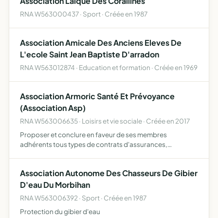
Association Laique Des Corallines
RNA W563000437 · Sport · Créée en 1987
Association Amicale Des Anciens Eleves De
L'ecole Saint Jean Baptiste D'arradon
RNA W563012874 · Education et formation · Créée en 1969
Association Armoric Santé Et Prévoyance
(Association Asp)
RNA W563006635 · Loisirs et vie sociale · Créée en 2017
Proposer et conclure en faveur de ses membres
adhérents tous types de contrats d'assurances,
d'assistance et de services, notamment dans le domaine
de la santé particulière et communale , de la prévoyance,
Association Autonome Des Chasseurs De Gibier
de la retraite,…
D'eau Du Morbihan
RNA W563006392 · Sport · Créée en 1987
Protection du gibier d'eau