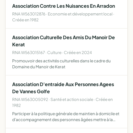
formes notamment en développant des activités
Association Contre Les Nuisances En Arradon
d'animati…
RNA W563012876 · Economie et développement local ·
Créée en 1982
Association Culturelle Des Amis Du Manoir De
Kerat
RNA W563015167 · Culture · Créée en 2024
Promouvoir des activités culturelles dans le cadre du
Domaine du Manoir de Kerat
Association D'entraide Aux Personnes Agees
De Vannes Golfe
RNA W563005092 · Santé et action sociale · Créée en
1982
Participer à la politique générale de maintien à domicile et
d'accompagnement des personnes âgées mettre à la
disposition des communes, citées statutairement, un
service de soins à domicile répondant aux dispositions