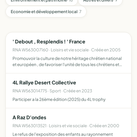
Economie et développement local
· 7
' Debout , Resplendis ! ' France
RNA W563007160 · Loisirs et vie sociale · Créée en 2005
Promouvoir la culture de notre héritage chrétien national
et européen , de favoriser l'unité de tous les chrétiens et
de favoriser les échanges oecuméniques nationaux et
internationaux, faire découvrir à nos concitoyens l…
4L Rallye Desert Collective
RNA W563014775 · Sport · Créée en 2023
Participer a la 26ème édition (2025) du 4L trophy
A Raz D'ondes
RNA W563013521 · Loisirs et vie sociale · Créée en 2000
Le refus de l'exposition des enfants au rayonnement