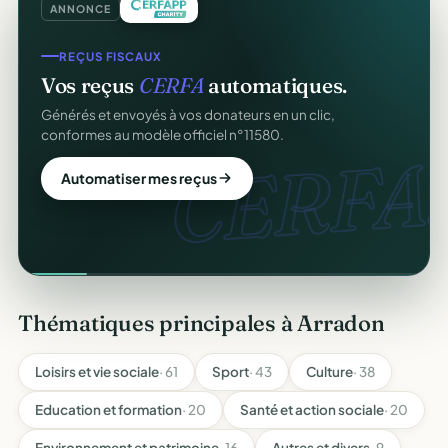
ANNONCE
REÇUS FISCAUX
Vos reçus
CERFA
automatiques.
Générés et envoyés à vos donateurs en un clic,
conformes au modèle officiel n°11580.
CERFA.
Automatiser mes reçus
Thématiques principales à Arradon
Loisirs et vie sociale
· 61
Sport
· 43
Culture
· 38
Education et formation
· 20
Santé et action sociale
· 20
Environnement et patrimoine
· 16
Autres et divers
· 9