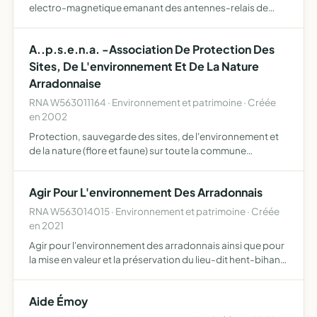
electro-magnetique emanant des antennes-relais de
telephonie mobile.
A..p.s.e.n.a. -Association De Protection Des
Sites, De L'environnement Et De La Nature
Arradonnaise
RNA W563011164 · Environnement et patrimoine · Créée
en 2002
Protection, sauvegarde des sites, de l'environnement et
de la nature (flore et faune) sur toute la commune
d'arradon
Agir Pour L'environnement Des Arradonnais
RNA W563014015 · Environnement et patrimoine · Créée
en 2021
Agir pour l'environnement des arradonnais ainsi que pour
la mise en valeur et la préservation du lieu-dit hent-bihan
situé dans la commune d'arradon (56610)
Aide Émoy