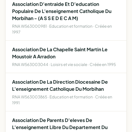
Association D'entraide Et D'education
léga…
Populaire De L'enseignement Catholique Du
Morbihan - (A S S E D E C A M)
RNA W563000981 · Education et formation · Créée en
1997
Association De La Chapelle Saint Martin Le
Moustoir A Arradon
RNA W563003044 · Loisirs et vie sociale · Créée en 1995
Association De La Direction Diocesaine De
L'enseignement Catholique Du Morbihan
RNA W563003865 · Education et formation · Créée en
1991
Association De Parents D'eleves De
L'enseignement Libre Du Departement Du