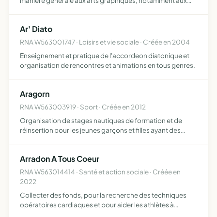
manière générale aux arts graphiques, notamment aux
enfants , adolescents, adultes et pour tous niveaux
Ar' Diato
RNA W563001747 · Loisirs et vie sociale · Créée en 2004
Enseignement et pratique de l'accordeon diatonique et
organisation de rencontres et animations en tous genres.
Aragorn
RNA W563003919 · Sport · Créée en 2012
Organisation de stages nautiques de formation et de
réinsertion pour les jeunes garçons et filles ayant des
difficultés sur le plan scolaire, familial, professionnel, mais
également des stages d'initiation à la mer, ouver…
Arradon A Tous Coeur
RNA W563014414 · Santé et action sociale · Créée en
2022
Collecter des fonds, pour la recherche des techniques
opératoires cardiaques et pour aider les athlètes à
réaliser leur parcours sportif et professionnel, au travers