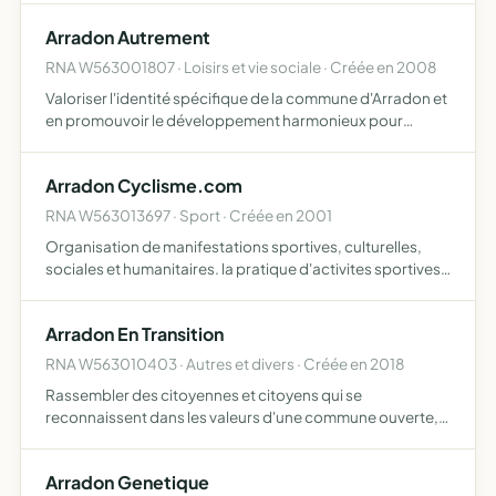
de courses pédestres et marches rapides et activités co…
Arradon Autrement
RNA W563001807 · Loisirs et vie sociale · Créée en 2008
Valoriser l'identité spécifique de la commune d'Arradon et
en promouvoir le développement harmonieux pour
toutes les composantes de sa population, en privilégiant
le long terme a cet effet, elle se consacre notamment à cr…
Arradon Cyclisme.com
RNA W563013697 · Sport · Créée en 2001
Organisation de manifestations sportives, culturelles,
sociales et humanitaires. la pratique d'activites sportives,
l'encadrement des differentes disciplines du cyclisme
Arradon En Transition
RNA W563010403 · Autres et divers · Créée en 2018
Rassembler des citoyennes et citoyens qui se
reconnaissent dans les valeurs d'une commune ouverte,
progressiste, humaniste, écologiste et solidaire créer un
espace de réflexion, de partage d'expériences et de
Arradon Genetique
proposition …