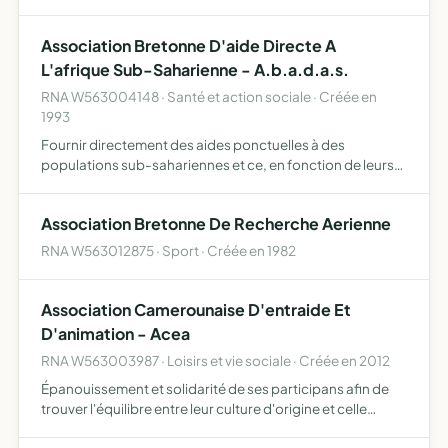
Association Bretonne D'aide Directe A
L'afrique Sub-Saharienne - A.b.a.d.a.s.
RNA W563004148 · Santé et action sociale · Créée en
1993
Fournir directement des aides ponctuelles à des
populations sub-sahariennes et ce, en fonction de leurs
nécessités impératives prouvées, ainsi que d'en contrôler
l'utilisation ultérieure en assurant la coordination, le su…
Association Bretonne De Recherche Aerienne
RNA W563012875 · Sport · Créée en 1982
Association Camerounaise D'entraide Et
D'animation - Acea
RNA W563003987 · Loisirs et vie sociale · Créée en 2012
Épanouissement et solidarité de ses participans afin de
trouver l'équilibre entre leur culture d'origine et celle
d'adoption promouvoir la solidarité sous toutes ses