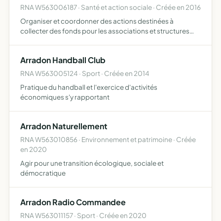
RNA W563006187 · Santé et action sociale · Créée en 2016
Organiser et coordonner des actions destinées à
collecter des fonds pour les associations et structures
luttant contre les maladies rares, notamment celles
d'origine génétique, les myopathies et les maladies
Arradon Handball Club
neuromusculai…
RNA W563005124 · Sport · Créée en 2014
Pratique du handball et l'exercice d'activités
économiques s'y rapportant
Arradon Naturellement
RNA W563010856 · Environnement et patrimoine · Créée
en 2020
Agir pour une transition écologique, sociale et
démocratique
Arradon Radio Commandee
RNA W563011157 · Sport · Créée en 2020