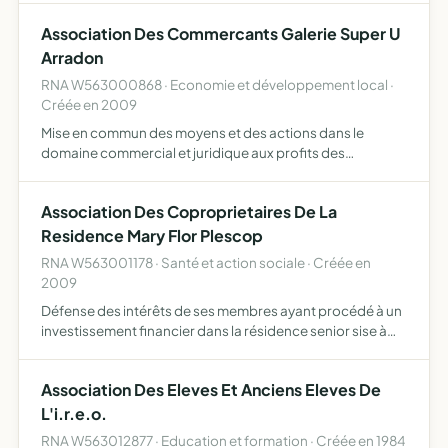
concourir a la mise en oeuvre de cet instrument tels que
Association Des Commercants Galerie Super U
conce…
Arradon
RNA W563000868 · Economie et développement local ·
Créée en 2009
Mise en commun des moyens et des actions dans le
domaine commercial et juridique aux profits des
adhérents de l'association
Association Des Coproprietaires De La
Residence Mary Flor Plescop
RNA W563001178 · Santé et action sociale · Créée en
2009
Défense des intérêts de ses membres ayant procédé à un
investissement financier dans la résidence senior sise à
plescop par l'intermédiaire de plusieurs établissements
bancaires,la qualité de bailleur commercial pour les …
Association Des Eleves Et Anciens Eleves De
L'i.r.e.o.
RNA W563012877 · Education et formation · Créée en 1984