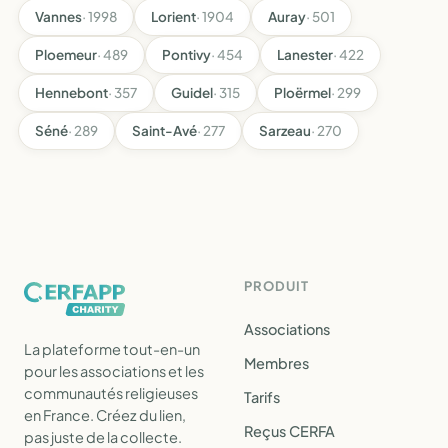
Vannes
· 1998
Lorient
· 1904
Auray
· 501
Ploemeur
· 489
Pontivy
· 454
Lanester
· 422
Hennebont
· 357
Guidel
· 315
Ploërmel
· 299
Séné
· 289
Saint-Avé
· 277
Sarzeau
· 270
PRODUIT
Associations
La plateforme tout-en-un
Membres
pour les associations et les
communautés religieuses
Tarifs
en France. Créez du lien,
Reçus CERFA
pas juste de la collecte.