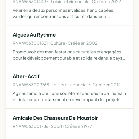
RNA W563014437 · Loisirs et vie sociale · Créée en 2022
Venir en aide aux personnes invalides, handicapées,
valides qui rencontrent des difficultés dans leurs
quotidiens sur le territoire français et à l'international
accompagnement humain, aide matérielle, écoute,
Algues Au Rythme
accompagnem…
RNA W563001821 · Culture · Créée en 2002
Promouvoir des manifestations culturelles et engagées
pour le développement durable et solidaire dans le pays
de Vannes
Alter-Actif
RNA W563003768 · Loisirs et vie sociale · Créée en 2012
Agir ensemble pour une société respectueuse de l'humain
et de la nature, notamment en développant des projets
locaux, solidaires et responsables
Amicale Des Chasseurs De Moustoir
RNA W563001786 · Sport · Créée en 1977