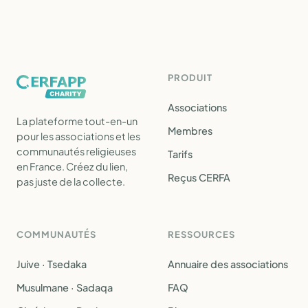
PRODUIT
Associations
La plateforme tout-en-un
Membres
pour les associations et les
communautés religieuses
Tarifs
en France. Créez du lien,
Reçus CERFA
pas juste de la collecte.
COMMUNAUTÉS
RESSOURCES
Juive · Tsedaka
Annuaire des associations
Musulmane · Sadaqa
FAQ