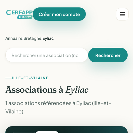
Créer mon compte
Annuaire
›
Bretagne
›
Eyliac
Rechercher
ILLE-ET-VILAINE
Associations à
Eyliac
1 associations référencées à Eyliac (Ille-et-
Vilaine).