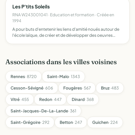
Les P'tits Soleils
RNA W243001041 · Education et formation · Créée en
1994
A pour buts d'entetenir les liens d'amitié noués autour de
l'école laïque, de créer et de développer des oeuvres
sociaoles ainsi que des activités éducatives, culturelles et
sportives au profit des enfants du RPI Eyliac-M…
Associations dans les villes voisines
Rennes
· 8720
Saint-Malo
· 1343
Cesson-Sévigné
· 606
Fougères
· 567
Bruz
· 483
Vitré
· 455
Redon
· 447
Dinard
· 368
Saint-Jacques-De-La-Lande
· 361
Saint-Grégoire
· 292
Betton
· 247
Guichen
· 224