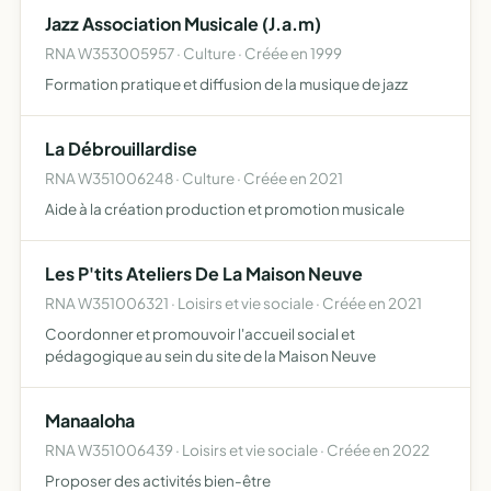
que des concerts afin de promouvoir la musique et la
Jazz Association Musicale (J.a.m)
dans…
RNA W353005957 · Culture · Créée en 1999
Formation pratique et diffusion de la musique de jazz
La Débrouillardise
RNA W351006248 · Culture · Créée en 2021
Aide à la création production et promotion musicale
Les P'tits Ateliers De La Maison Neuve
RNA W351006321 · Loisirs et vie sociale · Créée en 2021
Coordonner et promouvoir l'accueil social et
pédagogique au sein du site de la Maison Neuve
Manaaloha
RNA W351006439 · Loisirs et vie sociale · Créée en 2022
Proposer des activités bien-être