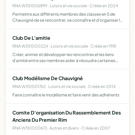
RNA W351006899 · Loisirs et vie sociale · Créée en 2024
Permettre aux différents membres des classes en 5 de
Chauvigné de se rencontrer, se connaître et d'organiser la
journée de la fête des classes sur la commune et
d'organiser d'autres manifestations pour y parvenir
Club De L'amitie
RNA W351000224 · Loisirs et vie sociale · Créée en 1981
Créer, animer et développer les rencontres et les liens
d'amitié entre ses membres aider à résoudre certaines
difficultés des membres en les informant, les conseillant
et en les soutenant participer à l'animation de la vi…
Club Modélisme De Chauvigné
RNA W351001762 · Loisirs et vie sociale · Créée en 2014
Faire connaître le modélisme et faire venir des adhérents
Comite D'organisation Du Rassemblement Des
Anciens Du Premier Rim
RNA W351000613 · Autres et divers · Créée en 2007