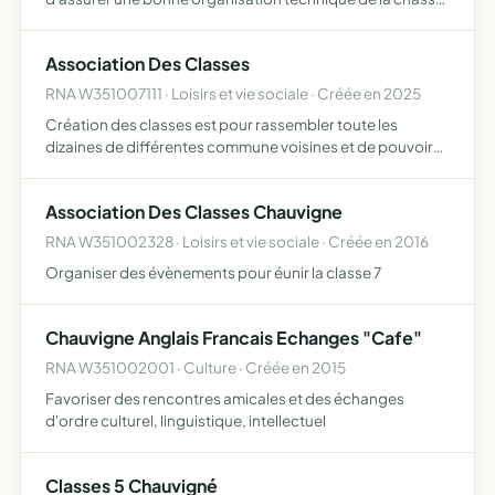
de favoriser sur son territoire le développement du gibier
et de la faune sauvage dans le respect d'un véritable…
Association Des Classes
RNA W351007111 · Loisirs et vie sociale · Créée en 2025
Création des classes est pour rassembler toute les
dizaines de différentes commune voisines et de pouvoir
festoyer ensemble
Association Des Classes Chauvigne
RNA W351002328 · Loisirs et vie sociale · Créée en 2016
Organiser des évènements pour éunir la classe 7
Chauvigne Anglais Francais Echanges "Cafe"
RNA W351002001 · Culture · Créée en 2015
Favoriser des rencontres amicales et des échanges
d'ordre culturel, linguistique, intellectuel
Classes 5 Chauvigné