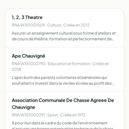
1, 2, 3 Theatre
RNA W351001509 · Culture · Créée en 2012
Assurer un enseignement culturel sous forme d'ateliers et
de cours de théâtre, formation et perfectionnement de
l'art théâtral et de toutes ses formes d'expressions dans
un esprit d'épanouissement personnel et de loisirs …
Ape Chauvigné
RNA W351002790 · Education et formation · Créée en
2018
L'ape réunit des parents volontaires et bénévoles qui
souhaitent s'investir dans la vie des écoles au profit des
enfants. Le rôle de l'association est de participer à la vie
de l'école. Elle organise également différentes…
Association Communale De Chasse Agreee De
Chauvigne
RNA W351000291 · Sport · Créée en 1972
A pour but dans le cadre du code de l'environnement
d'assurer une bonne organisation technique de la chasse,