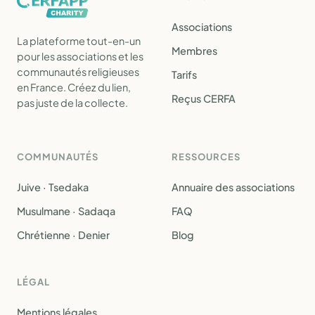
Associations
La plateforme tout-en-un
Membres
pour les associations et les
communautés religieuses
Tarifs
en France. Créez du lien,
Reçus CERFA
pas juste de la collecte.
COMMUNAUTÉS
RESSOURCES
Juive · Tsedaka
Annuaire des associations
Musulmane · Sadaqa
FAQ
Chrétienne · Denier
Blog
LÉGAL
Mentions légales