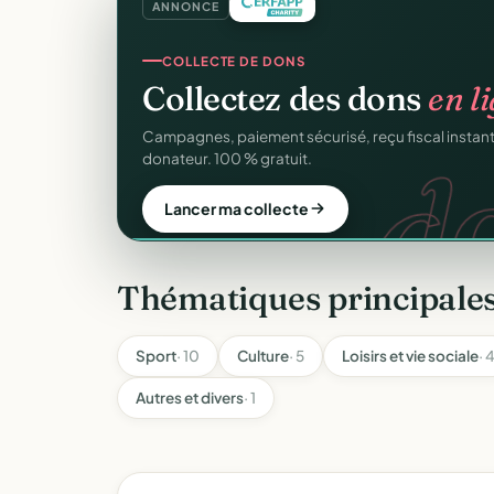
ANNONCE
SITE WEB
Votre site web d'associ
Une page publique élégante et un site de collecte, 
Sans webmaster.
Créer mon site gratuit
Thématiques principales
Sport
· 10
Culture
· 5
Loisirs et vie sociale
· 
Autres et divers
· 1