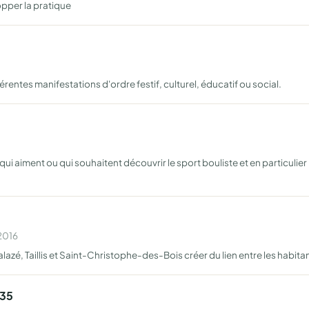
opper la pratique
entes manifestations d'ordre festif, culturel, éducatif ou social.
 qui aiment ou qui souhaitent découvrir le sport bouliste et en particulie
 2016
lazé, Taillis et Saint-Christophe-des-Bois créer du lien entre les habi
 35