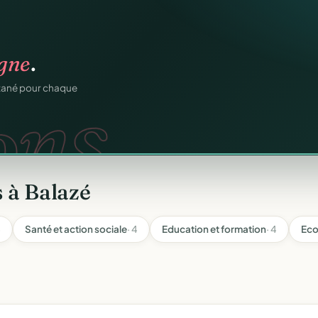
ation
offert
.
web.
prêts en cinq minutes.
 à Balazé
4
Santé et action sociale
· 4
Education et formation
· 4
Eco