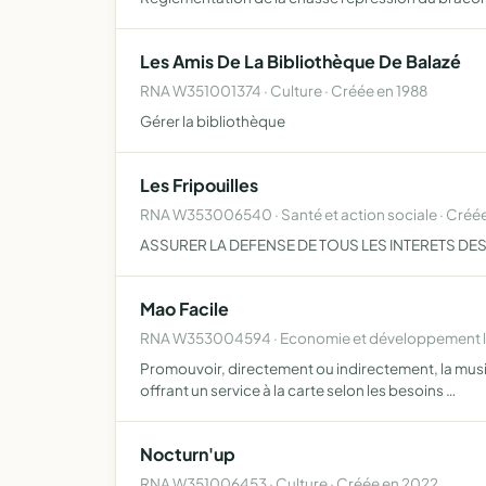
Les Amis De La Bibliothèque De Balazé
RNA W351001374 · Culture · Créée en 1988
Gérer la bibliothèque
Les Fripouilles
RNA W353006540 · Santé et action sociale · Créée
ASSURER LA DEFENSE DE TOUS LES INTERETS DES
Mao Facile
RNA W353004594 · Economie et développement lo
Promouvoir, directement ou indirectement, la musiqu
offrant un service à la carte selon les besoins …
Nocturn'up
RNA W351006453 · Culture · Créée en 2022