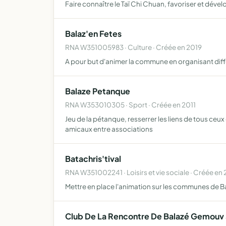
Faire connaître le Taï Chi Chuan, favoriser et dével
Balaz'en Fetes
RNA W351005983 · Culture · Créée en 2019
A pour but d'animer la commune en organisant différ
Balaze Petanque
RNA W353010305 · Sport · Créée en 2011
Jeu de la pétanque, resserrer les liens de tous ceux
amicaux entre associations
Batachris'tival
RNA W351002241 · Loisirs et vie sociale · Créée en
Mettre en place l'animation sur les communes de Ba
Club De La Rencontre De Balazé Gemouv