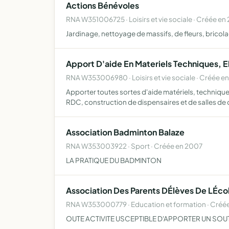
Actions Bénévoles
RNA W351006725 · Loisirs et vie sociale · Créée en
Jardinage, nettoyage de massifs, de fleurs, bricola
Apport D'aide En Materiels Techniques, El
RNA W353006980 · Loisirs et vie sociale · Créée e
Apporter toutes sortes d'aide matériels, technique
RDC, construction de dispensaires et de salles de
Association Badminton Balaze
RNA W353003922 · Sport · Créée en 2007
LA PRATIQUE DU BADMINTON
Association Des Parents DÉlèves De LÉco
RNA W353000779 · Education et formation · Créée
OUTE ACTIVITE USCEPTIBLE D'APPORTER UN SOUTI