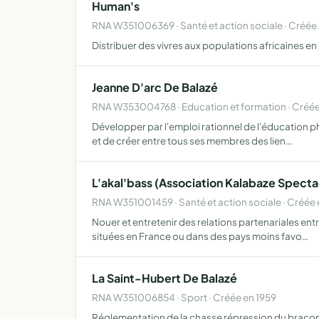
Human's
RNA W351006369 · Santé et action sociale · Créée
Distribuer des vivres aux populations africaines en d
Jeanne D'arc De Balazé
RNA W353004768 · Education et formation · Créée
Développer par l'emploi rationnel de l'éducation phy
et de créer entre tous ses membres des lien…
L'akal'bass (Association Kalabaze Spectac
RNA W351001459 · Santé et action sociale · Créée
Nouer et entretenir des relations partenariales entr
situées en France ou dans des pays moins favo…
La Saint-Hubert De Balazé
RNA W351006854 · Sport · Créée en 1959
Réglementation de la chasse répression du bracon