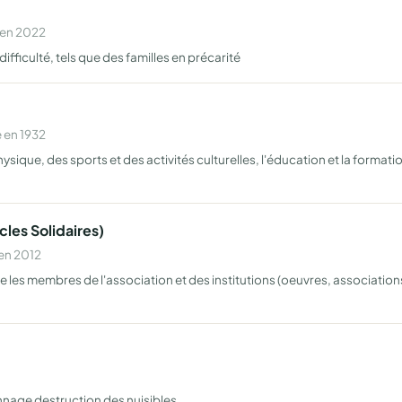
 en 2022
ifficulté, tels que des familles en précarité
 en 1932
sique, des sports et des activités culturelles, l'éducation et la formatio
les Solidaires)
 en 2012
e les membres de l'association et des institutions (oeuvres, associations
nage destruction des nuisibles