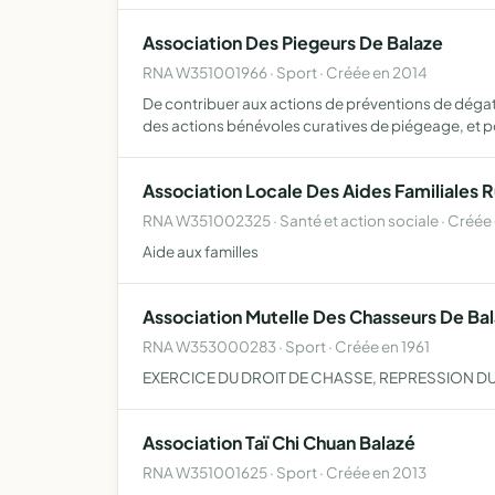
Association Des Piegeurs De Balaze
RNA W351001966 · Sport · Créée en 2014
De contribuer aux actions de préventions de déga
des actions bénévoles curatives de piégeage, et 
Association Locale Des Aides Familiales R
RNA W351002325 · Santé et action sociale · Créée
Aide aux familles
Association Mutelle Des Chasseurs De Ba
RNA W353000283 · Sport · Créée en 1961
EXERCICE DU DROIT DE CHASSE, REPRESSION D
Association Taï Chi Chuan Balazé
RNA W351001625 · Sport · Créée en 2013