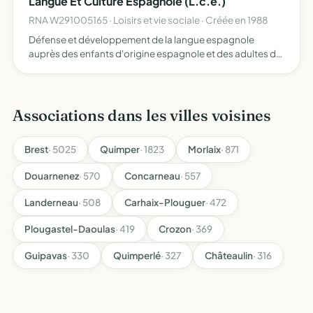
Langue Et Culture Espagnole (L.c.e.)
RNA W291005165 · Loisirs et vie sociale · Créée en 1988
Défense et développement de la langue espagnole
auprès des enfants d'origine espagnole et des adultes de
toutes origines, développement des cultures et des
peuples d'espagne
Associations dans les villes voisines
Brest
· 5025
Quimper
· 1823
Morlaix
· 871
Douarnenez
· 570
Concarneau
· 557
Landerneau
· 508
Carhaix-Plouguer
· 472
Plougastel-Daoulas
· 419
Crozon
· 369
Guipavas
· 330
Quimperlé
· 327
Châteaulin
· 316