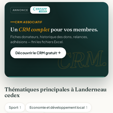
ANNONCE
SITE WEB
CRM ASSOCIATIF
Votre site web d'association
offert
.
Un
CRM complet
pour vos membres.
Une page publique élégante et un site de collecte, prêts
Fiches donateurs, historique des dons, relances,
en cinq minutes. Sans webmaster.
adhésions — fini les fichiers Excel.
web
CRM.
Créer mon site gratuit
Découvrir le CRM gratuit
Thématiques principales à Landerneau
cedex
Sport
· 1
Economie et développement local
· 1