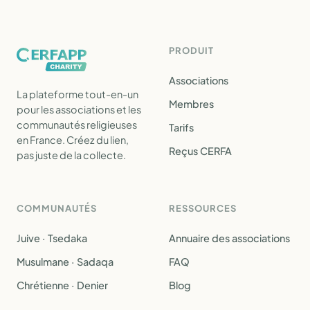
PRODUIT
Associations
La plateforme tout-en-un
Membres
pour les associations et les
communautés religieuses
Tarifs
en France. Créez du lien,
Reçus CERFA
pas juste de la collecte.
COMMUNAUTÉS
RESSOURCES
Juive · Tsedaka
Annuaire des associations
Musulmane · Sadaqa
FAQ
Chrétienne · Denier
Blog