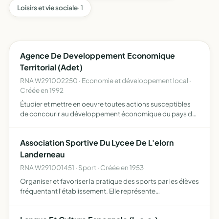
Loisirs et vie sociale
· 1
Agence De Developpement Economique
Territorial (Adet)
RNA W291002250 · Economie et développement local ·
Créée en 1992
Étudier et mettre en oeuvre toutes actions susceptibles
de concourir au développement économique du pays de
Landerneau-Daoulas, voire sur un territoire plus large s il y
a lieu et ce en fonction des missions qui lui seron…
Association Sportive Du Lycee De L'elorn
Landerneau
RNA W291001451 · Sport · Créée en 1953
Organiser et favoriser la pratique des sports par les élèves
fréquentant l'établissement. Elle représente
l'établissement dans les épreuves scolaires et
universitaires.