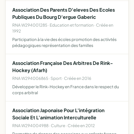
caractère politique, philosophique ou confessionnel.
Association Des Parents D'eleves Des Ecoles
Publiques Du Bourg D'ergue Gaberic
RNA W294001285 · Education et formation · Créée en
1992
Participation à la vie des écoles promotion des actiivtés
pédagogiques représentation des familles
Association Française Des Arbitres De Rink-
Hockey (Afarh)
RNA W294006865 · Sport · Créée en 2016
Développer le Rink-Hockey en France dans le respect du
corps arbitral
Association Japonaise Pour L'intégration
Sociale Et L'animation Interculturelle
RNA W294004988 · Culture · Créée en 2012
Permettre de donner des occasions aux enfants franco-