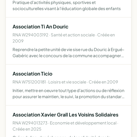
Pratique d'activités physiques, sportives et
socioculturelles visant à l'éducation globale des enfants
Association Ti An Douric
RNA W294003192 · Santé et action sociale · Créée en
2009
Reprendre la petite unité de vie sise rue du Douric à Ergué-
Gabéric avec le concours de la commune accompagner
les trajectoires de vie des personnes vieillissantes, aider
les personnes qui rencontrent des difficultés dans…
Association Ticio
RNA W751200181 · Loisirs et vie sociale · Créée en 2009
Initier, mettre en oeuvre tout type d'actions ou de réflexion
pour assurer le maintien, le suivi, la promotion du standard
universel d'échanges de données multi-filières et
produits TICIO possibilité de commercialiser tou…
Association Xavier Grall Les Voisins Solidaires
RNA W294013273 · Economie et développement local ·
Créée en 2025