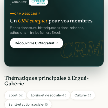
ANNONCE
CRM ASSOCIATIF
Un
CRM complet
pour vos membres.
Fiches donateurs, historique des dons, relances,
adhésions — fini les fichiers Excel.
CRM.
Découvrir le CRM gratuit
Thématiques principales à Ergué-
Gabéric
Sport
· 52
Loisirs et vie sociale
· 43
Culture
· 33
Santé et action sociale
· 15