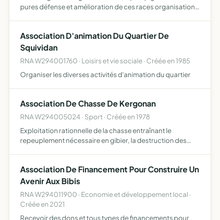
pures défense et amélioration de ces races organisation,
coordination et information avicole, cunicole et
colombicole
Association D'animation Du Quartier De
Squividan
RNA W294001760 · Loisirs et vie sociale · Créée en 1985
Organiser les diverses activités d'animation du quartier
Association De Chasse De Kergonan
RNA W294005024 · Sport · Créée en 1978
Exploitation rationnelle de la chasse entraînant le
repeuplement nécessaire en gibier, la destruction des
animaux nuisibles, la protection des animaux
domestiques, des cultures et des clôtures
Association De Financement Pour Construire Un
Avenir Aux Bibis
RNA W294011900 · Economie et développement local ·
Créée en 2021
Recevoir des dons et tous types de financements pour