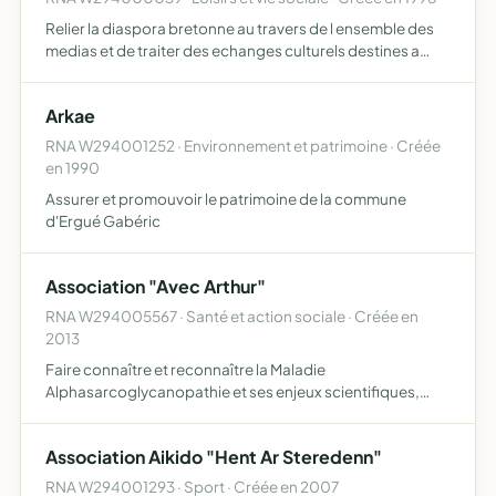
Relier la diaspora bretonne au travers de l ensemble des
medias et de traiter des echanges culturels destines a
faire se rencontrer et a rencontrer ces personnes relier les
Bretons du Monde Entier
Arkae
RNA W294001252 · Environnement et patrimoine · Créée
en 1990
Assurer et promouvoir le patrimoine de la commune
d'Ergué Gabéric
Association "Avec Arthur"
RNA W294005567 · Santé et action sociale · Créée en
2013
Faire connaître et reconnaître la Maladie
Alphasarcoglycanopathie et ses enjeux scientifiques,
sanitaires et sociaux, ainsi que les personnes qu'elle
concerne, auprès du public et des pouvoirs publics
Association Aikido "Hent Ar Steredenn"
améliorer la qualité…
RNA W294001293 · Sport · Créée en 2007