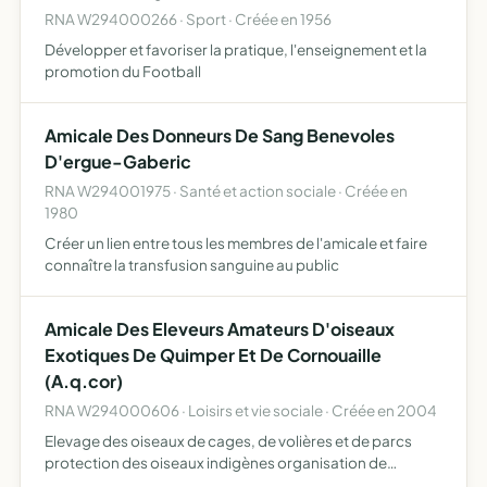
RNA W294000266 · Sport · Créée en 1956
Développer et favoriser la pratique, l'enseignement et la
promotion du Football
Amicale Des Donneurs De Sang Benevoles
D'ergue-Gaberic
RNA W294001975 · Santé et action sociale · Créée en
1980
Créer un lien entre tous les membres de l'amicale et faire
connaître la transfusion sanguine au public
Amicale Des Eleveurs Amateurs D'oiseaux
Exotiques De Quimper Et De Cornouaille
(A.q.cor)
RNA W294000606 · Loisirs et vie sociale · Créée en 2004
Elevage des oiseaux de cages, de volières et de parcs
protection des oiseaux indigènes organisation de
concours présentation de collection causeries.