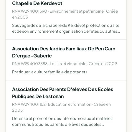
Chapelle De Kerdevot
RNA W294001590 · Environnement et patrimoine · Créée
en 2003
Sauvegarde de la chapelle de Kerdévot protection du site
et de son environnement organisation de fêtes ou autres
manifestations liées à la chapelle
Association Des Jardins Familiaux De Pen Carn
D'ergue-Gaberic
RNA W294003388 · Loisirs et vie sociale · Créée en 2009
Pratiquer la culture familiale de potagers
Association Des Parents D'eleves Des Ecoles
Publiques De Lestonan
RNA W294001152 · Education et formation · Créée en
2005
Défense et promotion des intérêts moraux et matériels
communs à tous les parents d'élèves des écoles
publiques de Lestonan s'interdit tout prosélytisme de