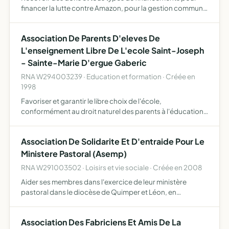
financer la lutte contre Amazon, pour la gestion commune
des communs, pour la biodiversité, en Bretagne et ailleurs
agir en justice sur les sujets prolongeant l'alinéa …
Association De Parents D'eleves De
L'enseignement Libre De L'ecole Saint-Joseph
- Sainte-Marie D'ergue Gaberic
RNA W294003239 · Education et formation · Créée en
1998
Favoriser et garantir le libre choix de l'école,
conformément au droit naturel des parents à l'éducation
et à l'instruction de leurs enfants, selon leur conscience
promouvoir le caractère propre de l'enseignement
Association De Solidarite Et D'entraide Pour Le
catholiq…
Ministere Pastoral (Asemp)
RNA W291003502 · Loisirs et vie sociale · Créée en 2008
Aider ses membres dans l'exercice de leur ministère
pastoral dans le diocèse de Quimper et Léon, en
particulier en leur facilitant l'achat d'un véhicule
automobile entretenir entre ses membres des liens de
Association Des Fabriciens Et Amis De La
confraternité, …