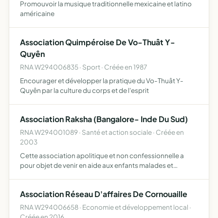
Promouvoir la musique traditionnelle mexicaine et latino
américaine
Association Quimpéroise De Vo-Thuât Y-
Quyên
RNA W294006835 · Sport · Créée en 1987
Encourager et développer la pratique du Vo-Thuât Y-
Quyên par la culture du corps et de l'esprit
Association Raksha (Bangalore- Inde Du Sud)
RNA W294001089 · Santé et action sociale · Créée en
2003
Cette association apolitique et non confessionnelle a
pour objet de venir en aide aux enfants malades et
défavorisés, de toutes communautés et religions
(chrétienne, musulmane,hindoue).
Association Réseau D'affaires De Cornouaille
RNA W294006658 · Economie et développement local ·
Créée en 2016