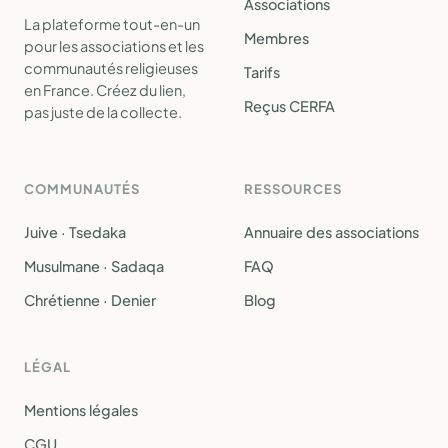
Associations
La plateforme tout-en-un
Membres
pour les associations et les
communautés religieuses
Tarifs
en France. Créez du lien,
Reçus CERFA
pas juste de la collecte.
COMMUNAUTÉS
RESSOURCES
Juive · Tsedaka
Annuaire des associations
Musulmane · Sadaqa
FAQ
Chrétienne · Denier
Blog
LÉGAL
Mentions légales
CGU