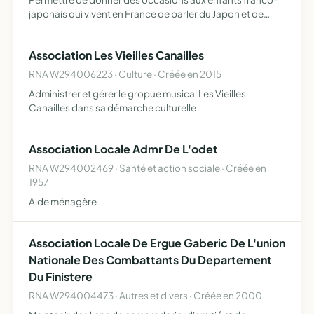
japonais qui vivent en France de parler du Japon et de
pratiquer la langue japonaise avec les autres membres en
utilisant tous les moyens utiles (cours de japonais, act…
Association Les Vieilles Canailles
RNA W294006223 · Culture · Créée en 2015
Administrer et gérer le gropue musical Les Vieilles
Canailles dans sa démarche culturelle
Association Locale Admr De L'odet
RNA W294002469 · Santé et action sociale · Créée en
1957
Aide ménagère
Association Locale De Ergue Gaberic De L'union
Nationale Des Combattants Du Departement
Du Finistere
RNA W294004473 · Autres et divers · Créée en 2000