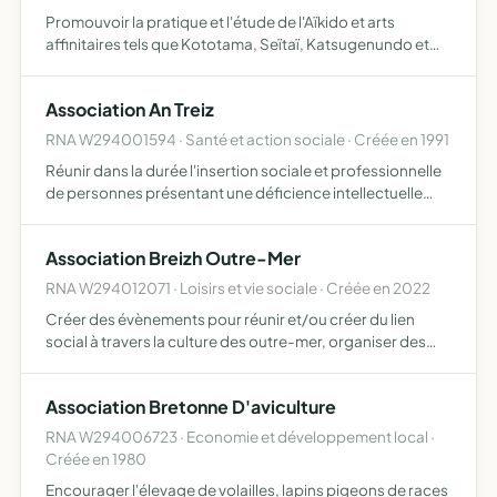
Promouvoir la pratique et l'étude de l'Aïkido et arts
affinitaires tels que Kototama, Seïtaï, Katsugenundo et
Masakatsu Bo Jutsu organiser tous types de conférences,
stages, séminaires, ayant trait à la promotiion et à la…
Association An Treiz
RNA W294001594 · Santé et action sociale · Créée en 1991
Réunir dans la durée l'insertion sociale et professionnelle
de personnes présentant une déficience intellectuelle
et/ou un handicap psychique et/ou cognitif, ainsi que de
sensibiliser, d'accompagner, soutenir, former l'en…
Association Breizh Outre-Mer
RNA W294012071 · Loisirs et vie sociale · Créée en 2022
Créer des évènements pour réunir et/ou créer du lien
social à travers la culture des outre-mer, organiser des
sorties, des voyages et quelquefois participer à certaines
manifestations telles que les fêtes associatives org…
Association Bretonne D'aviculture
RNA W294006723 · Economie et développement local ·
Créée en 1980
Encourager l'élevage de volailles, lapins pigeons de races