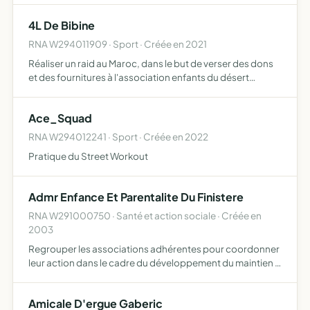
permettant de créer un recueil de témoignages sur
4L De Bibine
l'impact écologiq…
RNA W294011909 · Sport · Créée en 2021
Réaliser un raid au Maroc, dans le but de verser des dons
et des fournitures à l'association enfants du désert
réalisation de crowdfunding, vente de t-shirts etc
Ace_Squad
RNA W294012241 · Sport · Créée en 2022
Pratique du Street Workout
Admr Enfance Et Parentalite Du Finistere
RNA W291000750 · Santé et action sociale · Créée en
2003
Regrouper les associations adhérentes pour coordonner
leur action dans le cadre du développement du maintien à
domicile des familles. Mettre en oeuvre les moyens
humains et/ou tehniques dans le but de compléter et de
Amicale D'ergue Gaberic
déve…