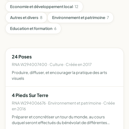
Economie et développement local
· 12
Autres et divers
· 8
Environnement et patrimoine
· 7
Education et formation
· 6
24 Poses
RNA W294007400 · Culture · Créée en 2017
Produire, diffuser, et encourager la pratique des arts
visuels
4 Pieds Sur Terre
RNA W294006676 · Environnement et patrimoine · Créée
en 2016
Préparer et concrétiser un tour du monde, au cours
duquel seront effectués du bénévolat de différentes
formes Wwoofing, missions humanitaires, interviews