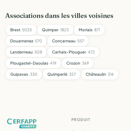
Associations dans les villes voisines
Brest
· 5025
Quimper
· 1823
Morlaix
· 871
Douarnenez
· 570
Concarneau
· 557
Landerneau
· 508
Carhaix-Plouguer
· 472
Plougastel-Daoulas
· 419
Crozon
· 369
Guipavas
· 330
Quimperlé
· 327
Châteaulin
· 316
PRODUIT