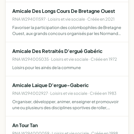
Amicale Des Longs Cours De Bretagne Ouest
RNA W294011597 · Loisirs et vie sociale · Créée en 2021
Favoriser la participation des colombophiles de Bretagne
Ouest, aux grands concours organisés par les Normands
et les Belges
Amicale Des Retraités D'ergué Gabéric
RNA W294005035 · Loisirs et vie sociale · Créée en 1972
Loisirs pour les ainés de la commune
Amicale Laique D'ergue-Gaberic
RNA W294002927 · Loisirs et vie sociale · Créée en 1983
Organiser, développer, animer, enseigner et promouvoir
une ou plusieurs des disciplines sportives de roller,
organisées sous l'égide de la F.F.R.S
An Tour Tan
RNA W294000059 · Loisirs et vie sociale · Créée en 1998