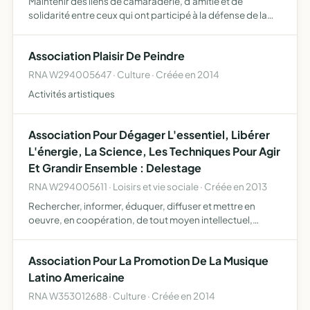
Maintenir des liens de camaraderie, d'amitié et de
solidarité entre ceux qui ont participé à la défense de la
patrie défendre les intérêts moraux, sociaux et matériels
de ses adhérents et leurs ayants droit perpétuer le s…
Association Plaisir De Peindre
RNA W294005647 · Culture · Créée en 2014
Activités artistiques
Association Pour Dégager L'essentiel, Libérer
L'énergie, La Science, Les Techniques Pour Agir
Et Grandir Ensemble : Delestage
RNA W294005611 · Loisirs et vie sociale · Créée en 2013
Rechercher, informer, éduquer, diffuser et mettre en
oeuvre, en coopération, de tout moyen intellectuel,
logiciel ou matériel et tout concept, procédé ou
algorithme permettant d'améliorer le bien être et
Association Pour La Promotion De La Musique
l'épanouissement …
Latino Americaine
RNA W353012688 · Culture · Créée en 2014