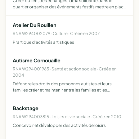
Créer du lien, des échanges, de la solidarité dans le
quartier organiser des événements festifs mettre en place
des activités commerciales à titre exceptionnel
Atelier Du Rouillen
RNA W294002079 · Culture · Créée en 2007
Prartique d'activités artistiques
Autisme Cornouaille
RNA W294001965 · Santé et action sociale · Créée en
2004
Défendre les droits des personnes autistes et leurs
familles créer et maintenir entre les familles et les
personnes concernées, l'esprit d'entraide et de solidarité
nécessaire et leur apporter l'appui moral et matériel in…
Backstage
RNA W294003815 · Loisirs et vie sociale · Créée en 2010
Concevoir et développer des activités de loisirs