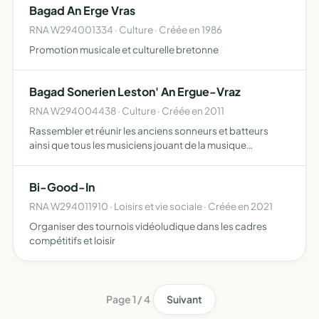
Bagad An Erge Vras
RNA W294001334 · Culture · Créée en 1986
Promotion musicale et culturelle bretonne
Bagad Sonerien Leston' An Ergue-Vraz
RNA W294004438 · Culture · Créée en 2011
Rassembler et réunir les anciens sonneurs et batteurs
ainsi que tous les musiciens jouant de la musique
traditionnelle voulant se joindre à elle, afin de perpétuer la
musique traditionnelle bretonne et de participer aux d…
Bi-Good-In
RNA W294011910 · Loisirs et vie sociale · Créée en 2021
Organiser des tournois vidéoludique dans les cadres
compétitifs et loisir
Page 1 / 4
Suivant