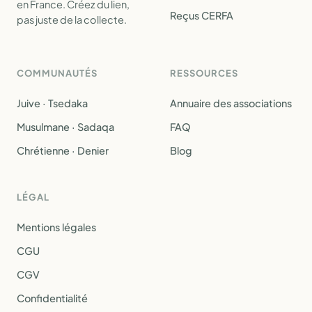
en France. Créez du lien,
Reçus CERFA
pas juste de la collecte.
COMMUNAUTÉS
RESSOURCES
Juive · Tsedaka
Annuaire des associations
Musulmane · Sadaqa
FAQ
Chrétienne · Denier
Blog
LÉGAL
Mentions légales
CGU
CGV
Confidentialité