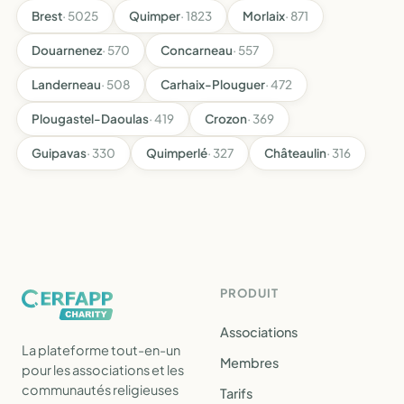
Brest
· 5025
Quimper
· 1823
Morlaix
· 871
Douarnenez
· 570
Concarneau
· 557
Landerneau
· 508
Carhaix-Plouguer
· 472
Plougastel-Daoulas
· 419
Crozon
· 369
Guipavas
· 330
Quimperlé
· 327
Châteaulin
· 316
PRODUIT
Associations
La plateforme tout-en-un
Membres
pour les associations et les
communautés religieuses
Tarifs