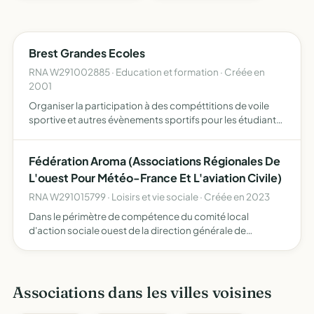
Brest Grandes Ecoles
RNA W291002885 · Education et formation · Créée en
2001
Organiser la participation à des compéttitions de voile
sportive et autres évènements sportifs pour les étudiants
de ces écoles, ainsi que d'éventuels extérieurs
Fédération Aroma (Associations Régionales De
L'ouest Pour Météo-France Et L'aviation Civile)
RNA W291015799 · Loisirs et vie sociale · Créée en 2023
Dans le périmètre de compétence du comité local
d'action sociale ouest de la direction générale de
l'aviation civile, promouvoir, centraliser et optimiser la
gestion des activités sociales, culturelles, sportives et de
lo…
Associations dans les villes voisines