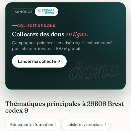
ANNONCE
COLLECTE DE DONS
GESTION D'ASSOCIATION
Collectez des dons
en ligne
.
Gérez votre association
gratuitement
.
Campagnes, paiement sécurisé, reçu fiscal instantané
Membres, dons, événements, reçus — tout votre pilotage
pour chaque donateur. 100 % gratuit.
au même endroit, sans rien payer.
gratuit
dons.
Lancer ma collecte
Créer mon compte gratuit
Thématiques principales à 29806 Brest
cedex 9
Education et formation
· 1
Loisirs et vie sociale
· 1