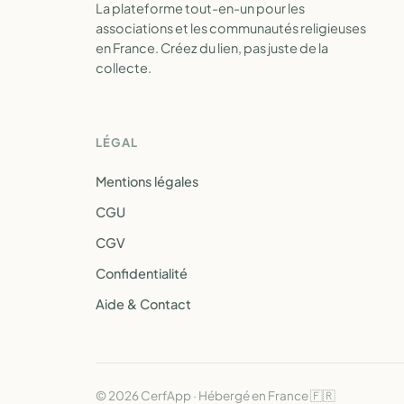
La plateforme tout-en-un pour les
associations et les communautés religieuses
en France. Créez du lien, pas juste de la
collecte.
LÉGAL
Mentions légales
CGU
CGV
Confidentialité
Aide & Contact
© 2026 CerfApp · Hébergé en France 🇫🇷