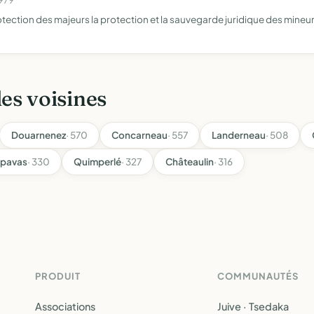
rotection des majeurs la protection et la sauvegarde juridique des mineu
les voisines
Douarnenez
· 570
Concarneau
· 557
Landerneau
· 508
ipavas
· 330
Quimperlé
· 327
Châteaulin
· 316
PRODUIT
COMMUNAUTÉS
Associations
Juive · Tsedaka