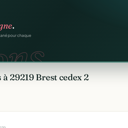
igne
.
ons.
ntané pour chaque
 à 29219 Brest cedex 2
1979