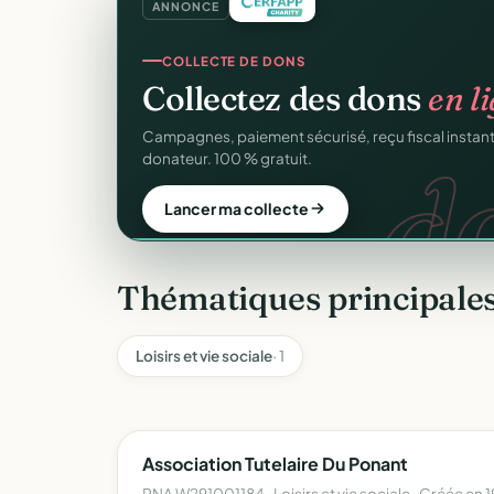
ANNONCE
COLLECTE DE DONS
Collectez des dons
en l
d
Campagnes, paiement sécurisé, reçu fiscal insta
donateur. 100 % gratuit.
Lancer ma collecte
Thématiques principales
Loisirs et vie sociale
· 1
Association Tutelaire Du Ponant
RNA W291001184 · Loisirs et vie sociale · Créée en 