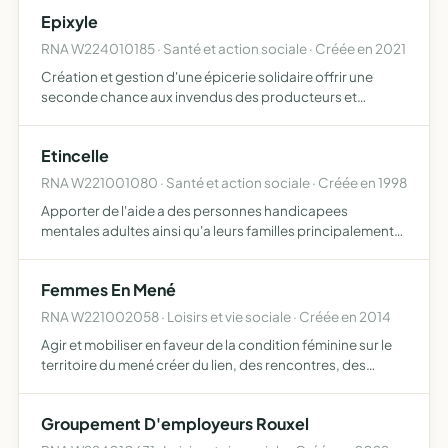
Epixyle
RNA W224010185 · Santé et action sociale · Créée en 2021
Création et gestion d'une épicerie solidaire offrir une
seconde chance aux invendus des producteurs et
commerçants pour les proposer à prix préférentiels à un
public en fragilité économique et sociale, l'association
Etincelle
peut …
RNA W221001080 · Santé et action sociale · Créée en 1998
Apporter de l'aide a des personnes handicapees
mentales adultes ainsi qu'a leurs familles principalement
au moyen de la creation de 'foyers de vie', maisons qui
seraient des lieux d'habitation leur permettant d'acquerir
Femmes En Mené
u…
RNA W221002058 · Loisirs et vie sociale · Créée en 2014
Agir et mobiliser en faveur de la condition féminine sur le
territoire du mené créer du lien, des rencontres, des
échanges initier un réseau d'entraide et de solidarité
notamment pour les femmes en situation de précarité …
Groupement D'employeurs Rouxel