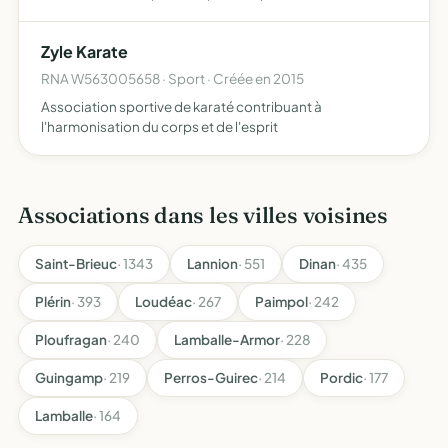
Zyle Karate
RNA W563005658 · Sport · Créée en 2015
Association sportive de karaté contribuant à
l'harmonisation du corps et de l'esprit
Associations dans les villes voisines
Saint-Brieuc
· 1343
Lannion
· 551
Dinan
· 435
Plérin
· 393
Loudéac
· 267
Paimpol
· 242
Ploufragan
· 240
Lamballe-Armor
· 228
Guingamp
· 219
Perros-Guirec
· 214
Pordic
· 177
Lamballe
· 164