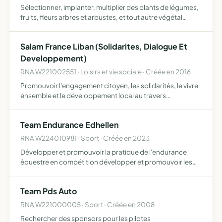
Sélectionner, implanter, multiplier des plants de légumes,
fruits, fleurs arbres et arbustes, et tout autre végétal
Vendre des plants et produits en lien avec la permaculture
Réaliser des marres, haies fruitières, audit d…
Salam France Liban (Solidarites, Dialogue Et
Developpement)
RNA W221002551 · Loisirs et vie sociale · Créée en 2016
Promouvoir l'engagement citoyen, les solidarités, le vivre
ensemble et le développement local au travers
d'échanges interculturels, notamment entre la France et
le Liban
Team Endurance Edhellen
RNA W224010981 · Sport · Créée en 2023
Développer et promouvoir la pratique de l'endurance
équestre en compétition développer et promouvoir les
pratiques sportives liées au cheval et à l'équitation en
général former et informer sur la pratique sportive
Team Pds Auto
équestr…
RNA W221000005 · Sport · Créée en 2008
Rechercher des sponsors pour les pilotes