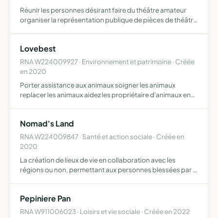
Réunir les personnes désirant faire du théâtre amateur
organiser la représentation publique de pièces de théâtre
jouées par des acteurs amateurs, organiser des
spectacles (spectacles d'enfants, concerts, spectacles
Lovebest
humori…
RNA W224009927 · Environnement et patrimoine · Créée
en 2020
Porter assistance aux animaux soigner les animaux
replacer les animaux aidez les propriétaire d'animaux en
difficulté
Nomad's Land
RNA W224009847 · Santé et action sociale · Créée en
2020
La création de lieux de vie en collaboration avec les
régions ou non, permettant aux personnes blessées par la
vie de se ressourcer, de se panser et se re penser De
contribuer et cultiver des relations d'environnement soc…
Pepiniere Pan
RNA W911006023 · Loisirs et vie sociale · Créée en 2022