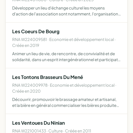
Développer un lieu d'échange culturel les moyens
d'action de l'association sont notamment, l'organisation
d'évènements de type concerts, soirées cabaret, accueil
de troupes de théâtre, repas, journées ou soirées à
Les Coeurs De Bourg
thème, …
RNA W224009581 · Economie et développement local ·
Créée en 2019
Animer un lieu de vie, de rencontre, de convivialité et de
solidarité, dans un esprit intergénérationnel et participatif
avec les associations et les habitants de Laurenan et des
communes voisines animer et gérer un lieu …
Les Tontons Brasseurs Du Mené
RNA W224009978 · Economie et développement local ·
Créée en 2020
Découvrir, promouvoir le brassage amateur et artisanal,
et la bière en général commercialiser les bières produites
soutenir la création d'une brasserie artisanale
Les Ventoues Du Ninian
RNA W221001433 · Culture · Créée en 2011