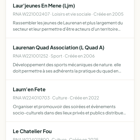
Laur'jeunes En Mene (Ljm)
RNA W221002407 · Loisirs et vie sociale · Créée en 2005
Rassembler les jeunes de Laurenan et plus largement du
secteur et leur permettre d'être acteurs d'un territoire
vivant et dynamique à travers plusieurs actions impulser
des activités diverses, créer un évènement annuel, g…
Laurenan Quad Association (L Quad A)
RNA W221001252 · Sport · Créée en 2006
Développement des sports mécaniques de nature. elle
doit permettre à ses adhérents la pratique du quad en
harmonie avec d'autres activités sportives
Laurn'en Fete
RNA W224010703 · Culture · Créée en 2022
Organiser et promouvoir des soirées et évènements
socio-culturels dans des lieux privés et publics distribuer
tous produits et services annexes liés aux évènements
organisés
Le Chatelier Fou
RNA W224011800 · Culture · Créée en 2025