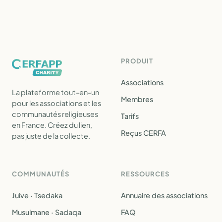
PRODUIT
Associations
La plateforme tout-en-un
Membres
pour les associations et les
communautés religieuses
Tarifs
en France. Créez du lien,
Reçus CERFA
pas juste de la collecte.
COMMUNAUTÉS
RESSOURCES
Juive · Tsedaka
Annuaire des associations
Musulmane · Sadaqa
FAQ