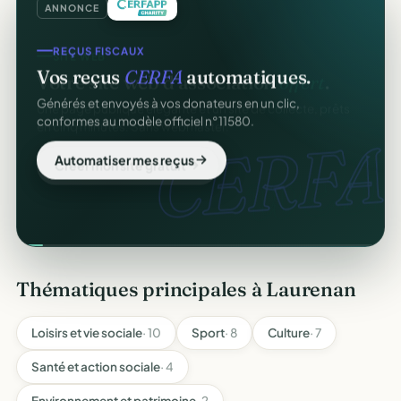
ANNONCE
REÇUS FISCAUX
Vos reçus
CERFA
automatiques.
Générés et envoyés à vos donateurs en un clic,
conformes au modèle officiel n°11580.
CERFA.
Automatiser mes reçus
Thématiques principales à Laurenan
Loisirs et vie sociale
· 10
Sport
· 8
Culture
· 7
Santé et action sociale
· 4
Environnement et patrimoine
· 2