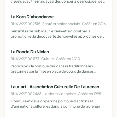
visuels et au thé mais aussi des concerts de musique, des
ateliers découvertes et des formations elle se focalisera
sur la culture du thé, la sommellerie du thé, ses diff…
La Korn D'abondance
RNA W221002515 · Santé et action sociale · Créée en 2016
Sensibiliser le public sur le bien-être global par la
promotion et la découverte de nouvelles approches de
santé holistique dans ce but l'association organisera
différents ateliers découvertes, des ateliers plus
La Ronde Du Ninian
approfond…
RNA W221001173 · Culture · Créée en 2010
Promouvoir la pratique des danses traditionnelles
bretonnes par la mise en place de cours de danses
bretonnes et plus généralement par toutes opérations
pouvant se rattacher directement ou indirectement à
Laur'art : Association Culturelle De Laurenan
l'objet social o…
RNA W221002468 · Loisirs et vie sociale · Créée en 1995
Conduire et développer une politique d'actions et
d'animations culturelles dans la commune de laurenan