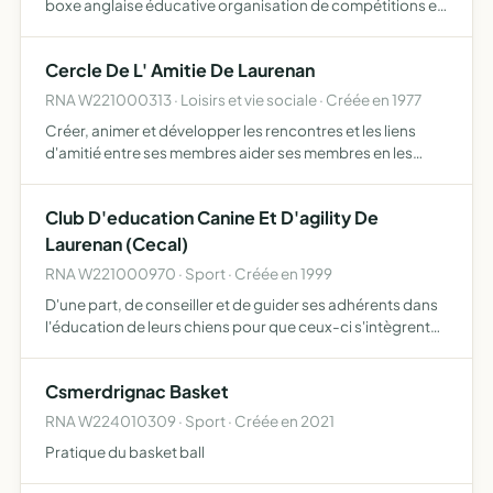
boxe anglaise éducative organisation de compétitions et
de manifestations sportives
Cercle De L' Amitie De Laurenan
RNA W221000313 · Loisirs et vie sociale · Créée en 1977
Créer, animer et développer les rencontres et les liens
d'amitié entre ses membres aider ses membres en les
informant, les conseillant et les soutenant participer à
l'animation de la vie locale dans le respect des convict…
Club D'education Canine Et D'agility De
Laurenan (Cecal)
RNA W221000970 · Sport · Créée en 1999
D'une part, de conseiller et de guider ses adhérents dans
l'éducation de leurs chiens pour que ceux-ci s'intègrent
bien dans l'environnement social, et d'autre part,
d'assurer la promotion et la bonne pratique des activit…
Csmerdrignac Basket
RNA W224010309 · Sport · Créée en 2021
Pratique du basket ball