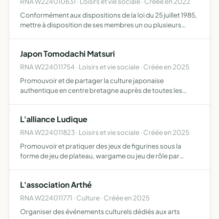
RNA W224010631 · Loisirs et vie sociale · Créée en 2022
Conformément aux dispositions de la loi du 25 juillet 1985,
mettre à disposition de ses membres un ou plusieurs
salariés, liés au groupement par un contrat de travail
apporter à ses membres son aide ou ses conseils en mat…
Japon Tomodachi Matsuri
RNA W224011754 · Loisirs et vie sociale · Créée en 2025
Promouvoir et de partager la culture japonaise
authentique en centre bretagne auprès de toutes les
personnes intéressées par celle-ci
L'alliance Ludique
RNA W224011823 · Loisirs et vie sociale · Créée en 2025
Promouvoir et pratiquer des jeux de figurines sous la
forme de jeu de plateau, wargame ou jeu de rôle par
extension l'association pourra proposé des évènements
lié au jeux de société ou de cartes
L'association Arthé
RNA W224011771 · Culture · Créée en 2025
Organiser des événements culturels dédiés aux arts