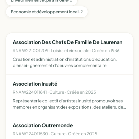
Economie et développement local
· 2
Association Des Chefs De Famille De Laurenan
RNA W221001209 · Loisirs et vie sociale · Créée en 1936
Creation et administration d'institutions d'education,
d'ensei- gnement et d'oeuvres complementaire
Association Inusité
RNA W224011841 · Culture · Créée en 2025
Représenter le collectif d'artistes Inusité promouvoir ses
membres en organisant des expositions, des ateliers, des
conférences postuler à des appels à candidatures en
commun
Association Outremonde
RNA W224011530 · Culture · Créée en 2025