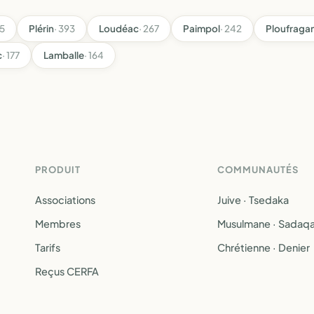
35
Plérin
· 393
Loudéac
· 267
Paimpol
· 242
Ploufraga
c
· 177
Lamballe
· 164
PRODUIT
COMMUNAUTÉS
Associations
Juive · Tsedaka
Membres
Musulmane · Sadaq
Tarifs
Chrétienne · Denier
Reçus CERFA