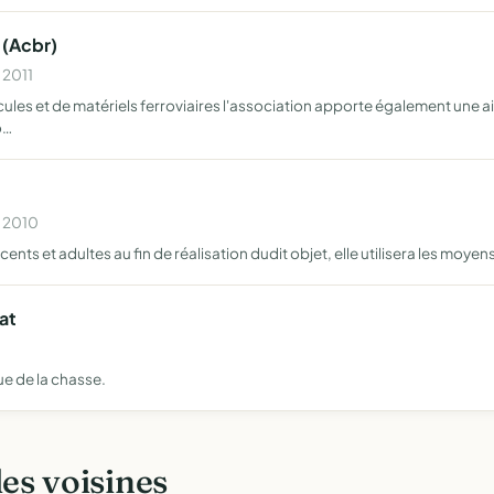
 (Acbr)
 2011
les et de matériels ferroviaires l'association apporte également une ai
o…
n 2010
ents et adultes au fin de réalisation dudit objet, elle utilisera les moy
at
ue de la chasse.
les voisines