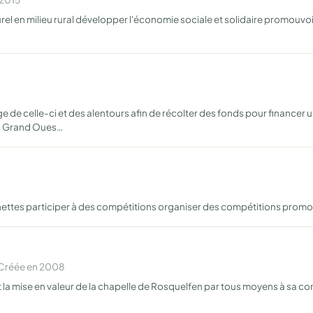
turel en milieu rural développer l'économie sociale et solidaire promouvoir
de celle-ci et des alentours afin de récolter des fonds pour financer un
on Grand Oues…
ettes participer à des compétitions organiser des compétitions promouv
 Créée en 2008
 et la mise en valeur de la chapelle de Rosquelfen par tous moyens à sa 