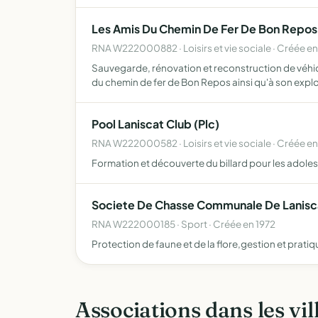
Les Amis Du Chemin De Fer De Bon Repos
RNA W222000882 · Loisirs et vie sociale · Créée en
Sauvegarde, rénovation et reconstruction de véhicu
du chemin de fer de Bon Repos ainsi qu'à son expl
Pool Laniscat Club (Plc)
RNA W222000582 · Loisirs et vie sociale · Créée e
Formation et découverte du billard pour les adolesc
Societe De Chasse Communale De Lanisc
RNA W222000185 · Sport · Créée en 1972
Protection de faune et de la flore,gestion et pratiq
Associations dans les vil