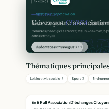
ANNONCE
GESTION D'ASSOCIATION
Gérez votre associatio
gra
Membres, dons, événements, reçus — tout votre p
sans rien payer.
Créer mon compte gratuit
Thématiques principales
Loisirs et vie sociale
· 3
Sport
· 3
Environne
En E Roll Association D'échanges Citoyen
RNA W222001624 · Loisirs et vie sociale · Créée en