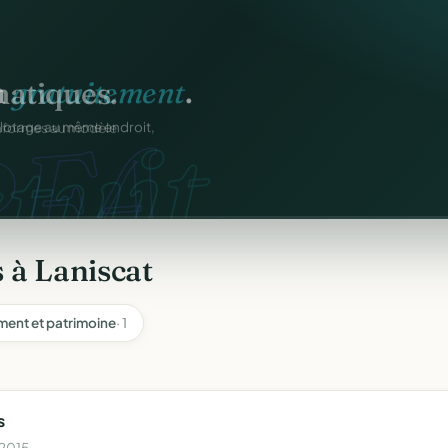
n
gratuitement
.
tuit.
ilotage au même endroit,
 à Laniscat
ment et patrimoine
· 1
s
 2015