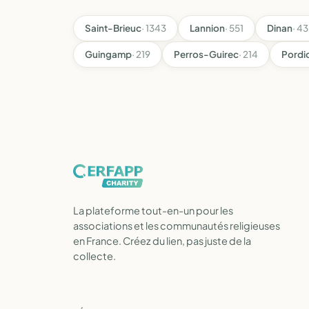
Saint-Brieuc
· 1343
Lannion
· 551
Dinan
· 4
Guingamp
· 219
Perros-Guirec
· 214
Pordi
La plateforme tout-en-un pour les
associations et les communautés religieuses
en France. Créez du lien, pas juste de la
collecte.