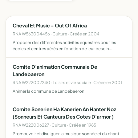
Cheval Et Music - Out Of Africa
RNA W563004456 · Culture · Créée en 2004
Proposer des différentes activités équestres pour les
écoles et centres aérés en fonction de leur besoin
pédagogique d'organiser des balades et randonnées
équestres tout au long de l'année pour permettre de
Comite D'animation Communale De
découvir la be…
Landebaeron
RNA W222002240 · Loisirs et vie sociale · Créée en 2001
Animer la commune de Landébaëron
Comite Sonerien Ha Kanerien An Hanter Noz
(Sonneurs Et Canteurs Des Cotes D'armor )
RNA W222006227 · Culture · Créée en 1985
Promouvoir et divulguer la musique sonnée et du chant