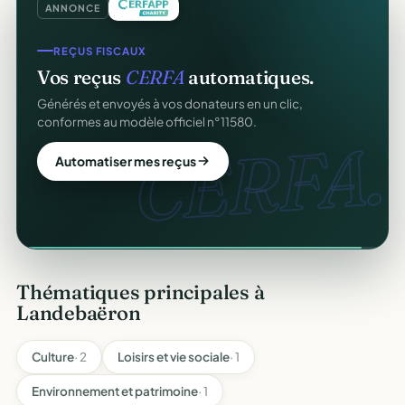
ANNONCE
REÇUS FISCAUX
Vos reçus
CERFA
automatiques.
Générés et envoyés à vos donateurs en un clic,
conformes au modèle officiel n°11580.
CERFA.
Automatiser mes reçus
Thématiques principales à
Landebaëron
Culture
· 2
Loisirs et vie sociale
· 1
Environnement et patrimoine
· 1