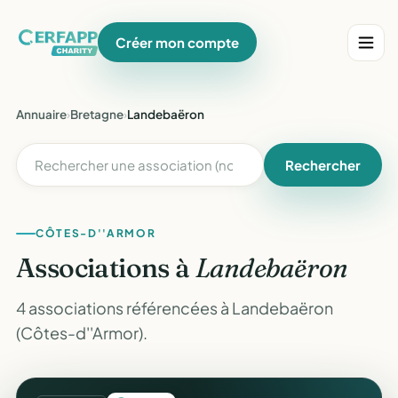
Créer mon compte
Annuaire
›
Bretagne
›
Landebaëron
Rechercher
CÔTES-D''ARMOR
Associations à
Landebaëron
4 associations référencées à Landebaëron
(Côtes-d''Armor).