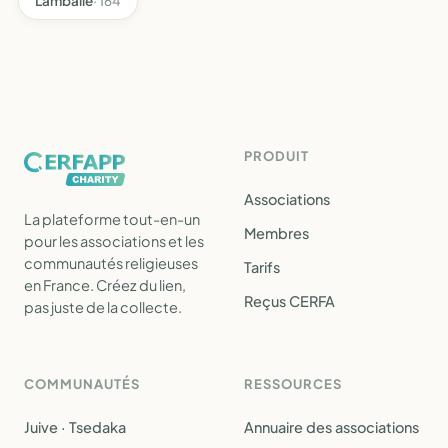
Lamballe
· 164
PRODUIT
Associations
La plateforme tout-en-un
Membres
pour les associations et les
communautés religieuses
Tarifs
en France. Créez du lien,
Reçus CERFA
pas juste de la collecte.
COMMUNAUTÉS
RESSOURCES
Juive · Tsedaka
Annuaire des associations