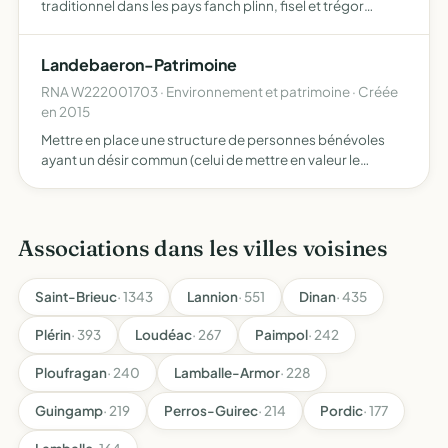
traditionnel dans les pays fanch plinn, fisel et trégor
organiser des stages, des concours et des fêtes
Landebaeron-Patrimoine
RNA W222001703 · Environnement et patrimoine · Créée
en 2015
Mettre en place une structure de personnes bénévoles
ayant un désir commun (celui de mettre en valeur le
patrimoine culturel landebaëronnais) elle travaillera en
accord avec la mairie dans le respect des compétences
de ce…
Associations dans les villes voisines
Saint-Brieuc
· 1343
Lannion
· 551
Dinan
· 435
Plérin
· 393
Loudéac
· 267
Paimpol
· 242
Ploufragan
· 240
Lamballe-Armor
· 228
Guingamp
· 219
Perros-Guirec
· 214
Pordic
· 177