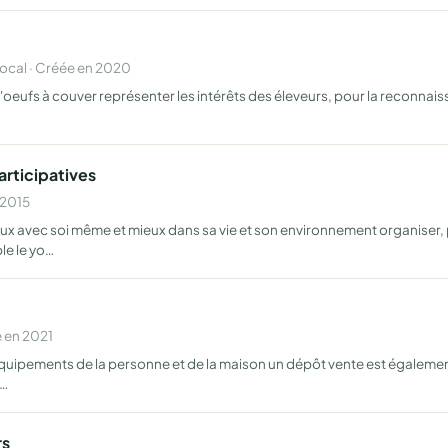
cal · Créée en 2020
'oeufs à couver représenter les intérêts des éleveurs, pour la reconnaissa
articipatives
 2015
ieux avec soi même et mieux dans sa vie et son environnement organiser,
e le yo…
 en 2021
d'équipements de la personne et de la maison un dépôt vente est égalemen
 …
rs