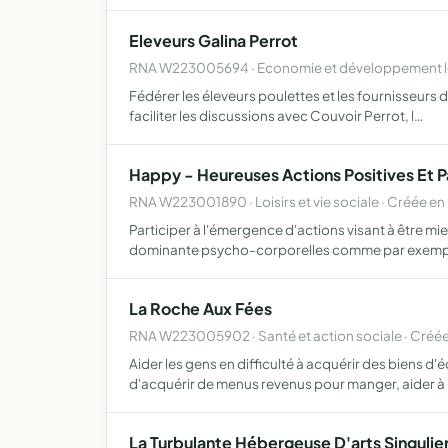
Eleveurs Galina Perrot
RNA W223005694 · Economie et développement lo
Fédérer les éleveurs poulettes et les fournisseurs d
faciliter les discussions avec Couvoir Perrot, l…
Happy - Heureuses Actions Positives Et P
RNA W223001890 · Loisirs et vie sociale · Créée en
Participer à l'émergence d'actions visant à être m
dominante psycho-corporelles comme par exempl
La Roche Aux Fées
RNA W223005902 · Santé et action sociale · Créée
Aider les gens en difficulté à acquérir des biens 
d'acquérir de menus revenus pour manger, aider à
La Turbulante Hébergeuse D'arts Singulie