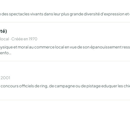
 des spectacles vivants dans leur plus grande diversité d'expression et
té)
cal · Créée en 1970
hysique et moral au commerce local en vue de son épanouissement resserr
 renfo…
n 2001
s concours officiels de ring, de campagne ou de pistage eduquer les chi