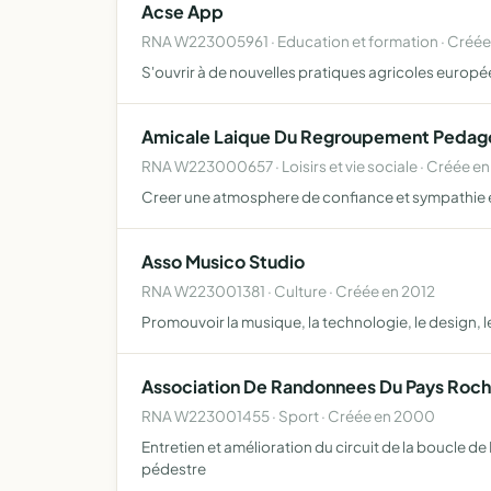
Acse App
RNA W223005961 · Education et formation · Créée
S'ouvrir à de nouvelles pratiques agricoles europé
Amicale Laique Du Regroupement Pedago
RNA W223000657 · Loisirs et vie sociale · Créée en
Creer une atmosphere de confiance et sympathie et r
Asso Musico Studio
RNA W223001381 · Culture · Créée en 2012
Promouvoir la musique, la technologie, le design, le
Association De Randonnees Du Pays Roch
RNA W223001455 · Sport · Créée en 2000
Entretien et amélioration du circuit de la boucle
pédestre