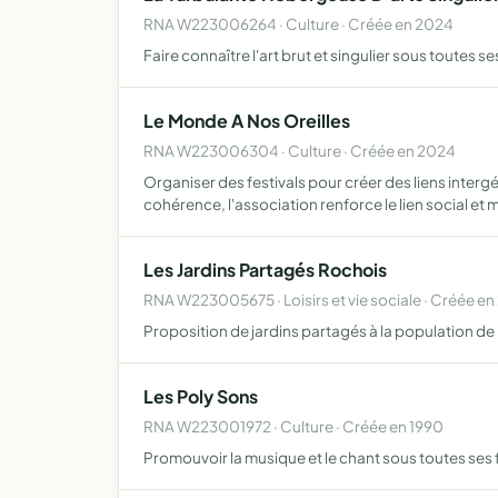
RNA W223006264 · Culture · Créée en 2024
Faire connaître l'art brut et singulier sous toutes 
Le Monde A Nos Oreilles
RNA W223006304 · Culture · Créée en 2024
Organiser des festivals pour créer des liens inter
cohérence, l'association renforce le lien social et 
Les Jardins Partagés Rochois
RNA W223005675 · Loisirs et vie sociale · Créée en
Proposition de jardins partagés à la population d
Les Poly Sons
RNA W223001972 · Culture · Créée en 1990
Promouvoir la musique et le chant sous toutes ses