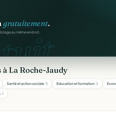
n
gratuitement
.
tuit.
ilotage au même endroit,
s à La Roche-Jaudy
Santé et action sociale
· 5
Education et formation
· 2
Econ
s
· 1