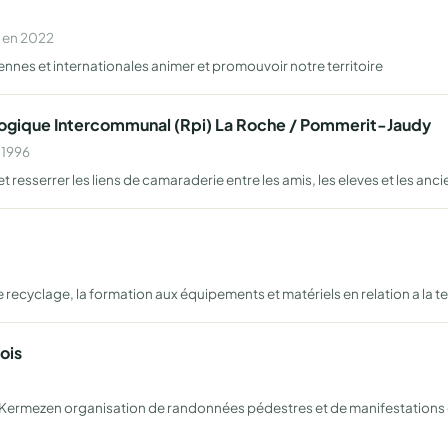
 en 2022
ennes et internationales animer et promouvoir notre territoire
gique Intercommunal (Rpi) La Roche / Pommerit-Jaudy
 1996
esserrer les liens de camaraderie entre les amis, les eleves et les anci
 recyclage, la formation aux équipements et matériels en relation a la te
ois
 de Kermezen organisation de randonnées pédestres et de manifestation