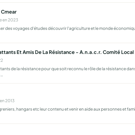
o Cmear
e en 2023
ser des voyages d'études découvrir l'agriculture et le monde économiq
tants Et Amis De La Résistance - A.n.a.c.r. Comité Local
22
ts de la résistance pour que soit reconnu le rôle de la résistance dans 
c…
 en 2013
eniers, hangars etc leur contenu et venir en aide aux personnes et fam