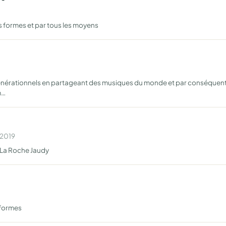
ses formes et par tous les moyens
générationnels en partageant des musiques du monde et par conséquent, l
m…
 2019
e La Roche Jaudy
 formes