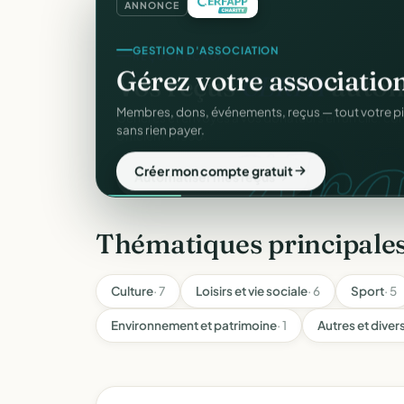
ANNONCE
GESTION D'ASSOCIATION
Gérez votre associatio
gra
Membres, dons, événements, reçus — tout votre p
sans rien payer.
Créer mon compte gratuit
Thématiques principale
Culture
· 7
Loisirs et vie sociale
· 6
Sport
· 5
Environnement et patrimoine
· 1
Autres et diver