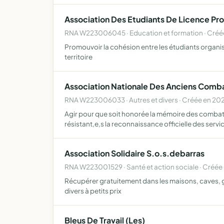
Association Des Etudiants De Licence Pr
RNA W223006045 · Education et formation · Créé
Promouvoir la cohésion entre les étudiants organi
territoire
Association Nationale Des Anciens Combat
RNA W223006033 · Autres et divers · Créée en 20
Agir pour que soit honorée la mémoire des combattan
résistant,e,s la reconnaissance officielle des servi
Association Solidaire S.o.s.debarras
RNA W223001529 · Santé et action sociale · Créée
Récupérer gratuitement dans les maisons, caves, gr
divers à petits prix
Bleus De Travail (Les)