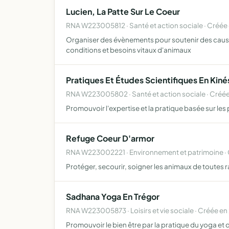
Lucien, La Patte Sur Le Coeur
RNA W223005812 · Santé et action sociale · Créée
Organiser des évènements pour soutenir des causes
conditions et besoins vitaux d'animaux
Pratiques Et Études Scientifiques En Kin
RNA W223005802 · Santé et action sociale · Créée
Promouvoir l'expertise et la pratique basée sur les
Refuge Coeur D'armor
RNA W223002221 · Environnement et patrimoine · 
Protéger, secourir, soigner les animaux de toutes r
Sadhana Yoga En Trégor
RNA W223005873 · Loisirs et vie sociale · Créée en
Promouvoir le bien être par la pratique du yoga et