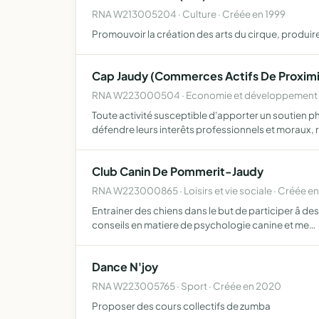
RNA W213005204 · Culture · Créée en 1999
Promouvoir la création des arts du cirque, produire
Cap Jaudy (Commerces Actifs De Proximi
RNA W223000504 · Economie et développement lo
Toute activité susceptible d'apporter un soutien p
défendre leurs interêts professionnels et moraux,
Club Canin De Pommerit-Jaudy
RNA W223000865 · Loisirs et vie sociale · Créée e
Entrainer des chiens dans le but de participer â de
conseils en matiere de psychologie canine et me…
Dance N'joy
RNA W223005765 · Sport · Créée en 2020
Proposer des cours collectifs de zumba