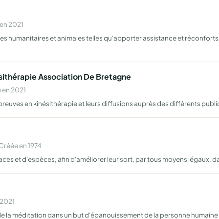
 en 2021
 humanitaires et animales telles qu'apporter assistance et réconforts
ésithérapie Association De Bretagne
 en 2021
 preuves en kinésithérapie et leurs diffusions auprès des différents pub
Créée en 1974
aces et d'espèces, afin d'améliorer leur sort, par tous moyens légaux, d
 2021
 de la méditation dans un but d'épanouissement de la personne humaine 