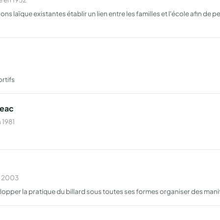
ions laïque existantes établir un lien entre les familles et l'école afin de
rtifs
zeac
 1981
n 2003
opper la pratique du billard sous toutes ses formes organiser des manife