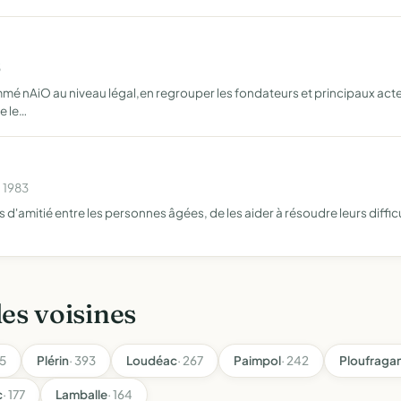
5
mmé nAiO au niveau légal,en regrouper les fondateurs et principaux acte
e le…
n 1983
s d'amitié entre les personnes âgées, de les aider à résoudre leurs difficu
les voisines
35
Plérin
· 393
Loudéac
· 267
Paimpol
· 242
Ploufraga
c
· 177
Lamballe
· 164