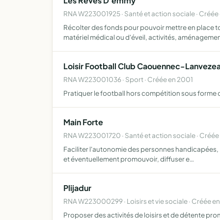
Les Reves D'emmy
RNA W223001925 · Santé et action sociale · Créée
Récolter des fonds pour pouvoir mettre en place t
matériel médical ou d'éveil, activités, aménageme
Loisir Football Club Caouennec-Lanveze
RNA W223001036 · Sport · Créée en 2001
Pratiquer le football hors compétition sous forme d
Main Forte
RNA W223001720 · Santé et action sociale · Créé
Faciliter l'autonomie des personnes handicapées, par 
et éventuellement promouvoir, diffuser e…
Plijadur
RNA W223000299 · Loisirs et vie sociale · Créée en
Proposer des activités de loisirs et de détente pr