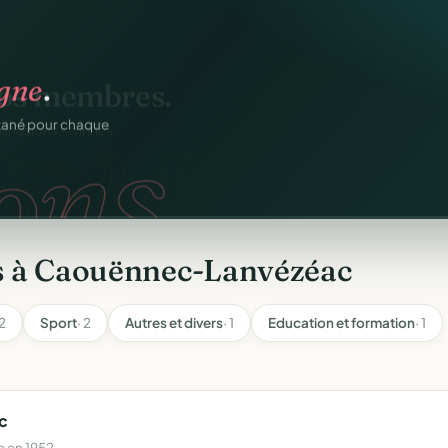
os membres.
igne
.
RM.
dhésions — fini les
ons.
ntané pour chaque
s à Caouënnec-Lanvézéac
 2
Sport
· 2
Autres et divers
· 1
Education et formation
· 1
c
 en 1952