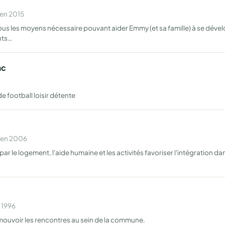
 en 2015
ous les moyens nécessaire pouvant aider Emmy (et sa famille) à se dév
nts…
ac
e football loisir détente
e en 2006
le logement, l'aide humaine et les activités favoriser l'intégration dans 
 1996
omouvoir les rencontres au sein de la commune.