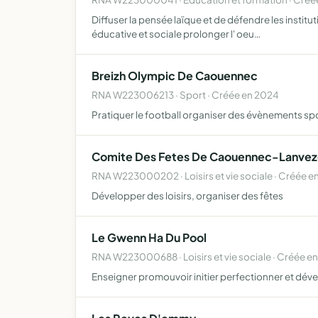
Diffuser la pensée laïque et de défendre les institut
éducative et sociale prolonger l' oeu…
Breizh Olympic De Caouennec
RNA W223006213 · Sport · Créée en 2024
Pratiquer le football organiser des évènements spo
Comite Des Fetes De Caouennec-Lanve
RNA W223000202 · Loisirs et vie sociale · Créée en
Développer des loisirs, organiser des fêtes
Le Gwenn Ha Du Pool
RNA W223000688 · Loisirs et vie sociale · Créée e
Enseigner promouvoir initier perfectionner et dével