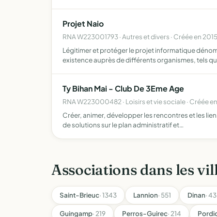
Projet Naio
RNA W223001793 · Autres et divers · Créée en 201
Légitimer et protéger le projet informatique déno
existence auprès de différents organismes, tels qu
Ty Bihan Mai - Club De 3Eme Age
RNA W223000482 · Loisirs et vie sociale · Créée e
Créer, animer, développer les rencontres et les lien
de solutions sur le plan administratif et…
Associations dans les vil
Saint-Brieuc
· 1343
Lannion
· 551
Dinan
· 4
Guingamp
· 219
Perros-Guirec
· 214
Pordi