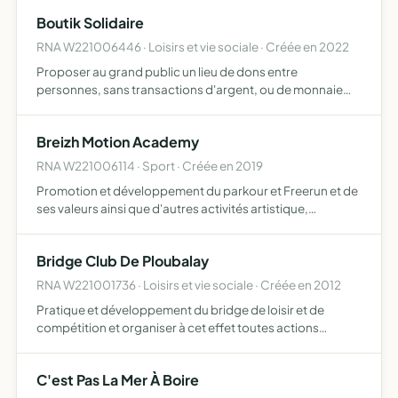
enfant accueilli dans son individualité tout en of…
Boutik Solidaire
RNA W221006446 · Loisirs et vie sociale · Créée en 2022
Proposer au grand public un lieu de dons entre
personnes, sans transactions d'argent, ou de monnaie
alternative, ni échange ni trocs il est ouvert à tous il
promeut et met en pratique dans ses projets les valeurs
Breizh Motion Academy
fondatri…
RNA W221006114 · Sport · Créée en 2019
Promotion et développement du parkour et Freerun et de
ses valeurs ainsi que d'autres activités artistique,
acrobatique et urbaine initiation et perfectionnement des
membres dans ces disciplines l'aide à l'insertion profe…
Bridge Club De Ploubalay
RNA W221001736 · Loisirs et vie sociale · Créée en 2012
Pratique et développement du bridge de loisir et de
compétition et organiser à cet effet toutes actions
contribuant à cet objet
C'est Pas La Mer À Boire