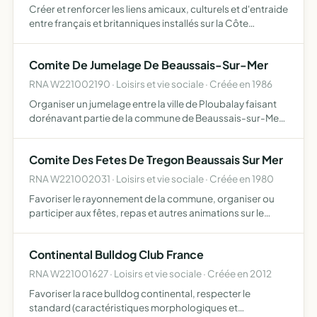
Créer et renforcer les liens amicaux, culturels et d'entraide
entre français et britanniques installés sur la Côte
d'Emeraude et organiser à cet effet toutes actions
contribuant à cet objet
Comite De Jumelage De Beaussais-Sur-Mer
RNA W221002190 · Loisirs et vie sociale · Créée en 1986
Organiser un jumelage entre la ville de Ploubalay faisant
dorénavant partie de la commune de Beaussais-sur-Mer
et une ville étrangère, en l'occurence Boreham
(Angleterre) susciter et organiser les échanges entre les
Comite Des Fetes De Tregon Beaussais Sur Mer
ville…
RNA W221002031 · Loisirs et vie sociale · Créée en 1980
Favoriser le rayonnement de la commune, organiser ou
participer aux fêtes, repas et autres animations sur le
territoire de la commune et à l'extérieur, coordonner les
manifestations communales, mettre à disposition du
Continental Bulldog Club France
mat…
RNA W221001627 · Loisirs et vie sociale · Créée en 2012
Favoriser la race bulldog continental, respecter le
standard (caractéristiques morphologiques et