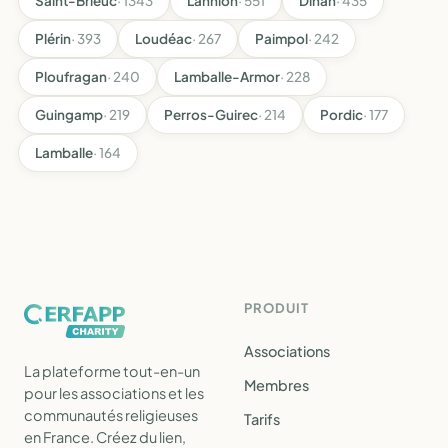
Saint-Brieuc
· 1343
Lannion
· 551
Dinan
· 435
Plérin
· 393
Loudéac
· 267
Paimpol
· 242
Ploufragan
· 240
Lamballe-Armor
· 228
Guingamp
· 219
Perros-Guirec
· 214
Pordic
· 177
Lamballe
· 164
PRODUIT
Associations
La plateforme tout-en-un
Membres
pour les associations et les
communautés religieuses
Tarifs
en France. Créez du lien,