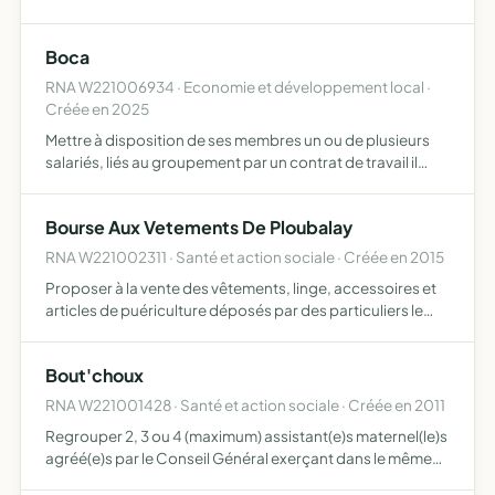
exercer tout droit de défense et d'amélioration de
l'environnement, de l'habitat, de l'urbanisme, de protec…
Boca
RNA W221006934 · Economie et développement local ·
Créée en 2025
Mettre à disposition de ses membres un ou de plusieurs
salariés, liés au groupement par un contrat de travail il
peut également apporter à ses membres son aide ou ses
conseils en matière d'emploi ou de gestion des ressour…
Bourse Aux Vetements De Ploubalay
RNA W221002311 · Santé et action sociale · Créée en 2015
Proposer à la vente des vêtements, linge, accessoires et
articles de puériculture déposés par des particuliers le
pourcentage prélevé sur cette vente est redistribué à des
associations à caractère social
Bout'choux
RNA W221001428 · Santé et action sociale · Créée en 2011
Regrouper 2, 3 ou 4 (maximum) assistant(e)s maternel(le)s
agréé(e)s par le Conseil Général exerçant dans le même
local cette structure permet la prise en compte de chaque