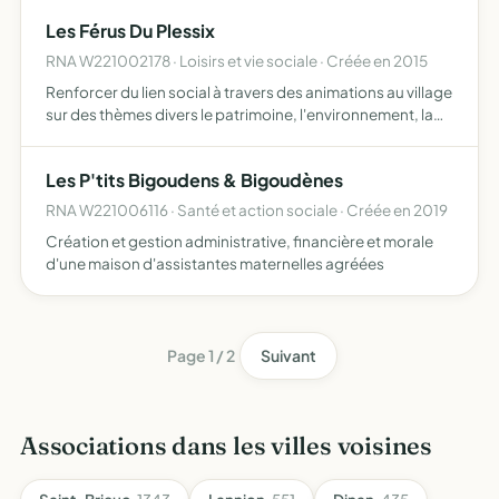
alternatives et du matériel nécessaire permettant
Les Férus Du Plessix
d'améliorer…
RNA W221002178 · Loisirs et vie sociale · Créée en 2015
Renforcer du lien social à travers des animations au village
sur des thèmes divers le patrimoine, l'environnement, la
culture, l'art, le jeu, les échanges européens, les fêtes de
saison, etc
Les P'tits Bigoudens & Bigoudènes
RNA W221006116 · Santé et action sociale · Créée en 2019
Création et gestion administrative, financière et morale
d'une maison d'assistantes maternelles agréées
Page 1 / 2
Suivant
Associations dans les villes voisines