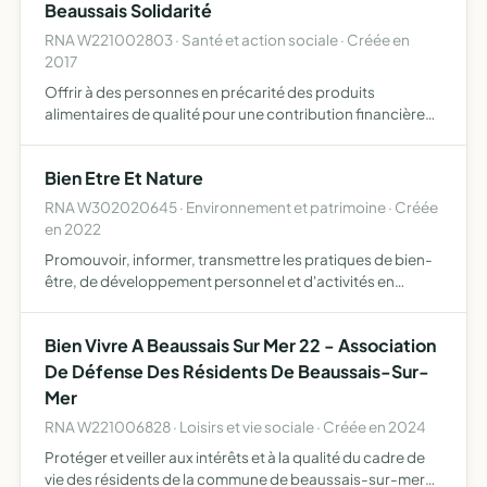
Beaussais Solidarité
RNA W221002803 · Santé et action sociale · Créée en
2017
Offrir à des personnes en précarité des produits
alimentaires de qualité pour une contribution financière
minimum utiliser l'aide apportée comme un levier de
réinsertion sociale
Bien Etre Et Nature
RNA W302020645 · Environnement et patrimoine · Créée
en 2022
Promouvoir, informer, transmettre les pratiques de bien-
être, de développement personnel et d'activités en
rapport avec la nature, avec des objectifs écologiques,
de développement durable et d'éco-citoyenneté
Bien Vivre A Beaussais Sur Mer 22 - Association
De Défense Des Résidents De Beaussais-Sur-
Mer
RNA W221006828 · Loisirs et vie sociale · Créée en 2024
Protéger et veiller aux intérêts et à la qualité du cadre de
vie des résidents de la commune de beaussais-sur-mer