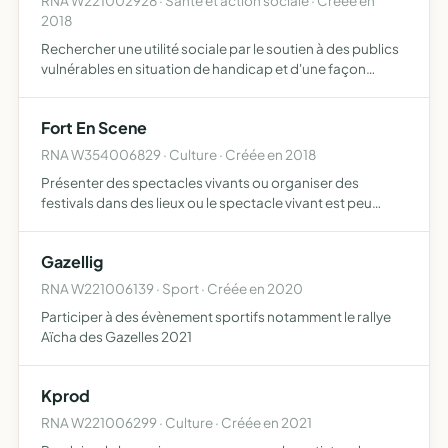
RNA W221002928 · Santé et action sociale · Créée en
2018
Rechercher une utilité sociale par le soutien à des publics
vulnérables en situation de handicap et d'une façon
générale de personnes en perte d'autonomie favoriser
l'émergence, la construction, la gestion, d'habitats inc…
Fort En Scene
RNA W354006829 · Culture · Créée en 2018
Présenter des spectacles vivants ou organiser des
festivals dans des lieux ou le spectacle vivant est peu
représenté ses spectacles populaires et sociétaux seront
accessibles à tous, avec des artistes de qualité à des tar…
Gazellig
RNA W221006139 · Sport · Créée en 2020
Participer à des évènement sportifs notamment le rallye
Aïcha des Gazelles 2021
Kprod
RNA W221006299 · Culture · Créée en 2021