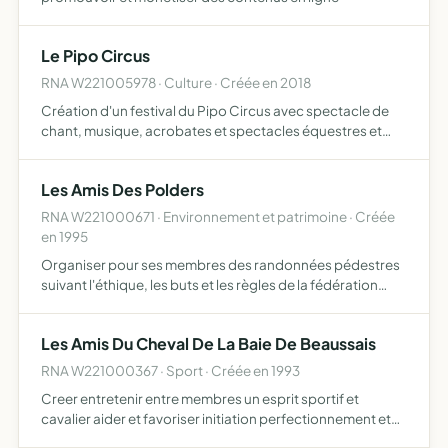
Le Pipo Circus
RNA W221005978 · Culture · Créée en 2018
Création d'un festival du Pipo Circus avec spectacle de
chant, musique, acrobates et spectacles équestres et
autres activités créatives, artistiques ainsi
qu'économique (atelier calligraphie, dessins, loto, stand
Les Amis Des Polders
buvette,…
RNA W221000671 · Environnement et patrimoine · Créée
en 1995
Organiser pour ses membres des randonnées pédestres
suivant l'éthique, les buts et les règles de la fédération
française de randonnée pédestre à laquelle elle adhère
sensibilisant ses membres, au cours des randonnées,
Les Amis Du Cheval De La Baie De Beaussais
aux…
RNA W221000367 · Sport · Créée en 1993
Creer entretenir entre membres un esprit sportif et
cavalier aider et favoriser initiation perfectionnement et
pratique de tous sports lies au cheval promouvoir le