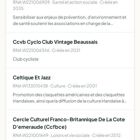
RNA W221006909 · Santé et action sociale · Créée en
2025
Sensibiliser aux enjeux de prévention, d'environnement et
de santé soutenir les associations en charge de la
prévention, de la recherche et de l'accompagnement des
malades
Ccvb Cyclo Club Vintage Beaussais
RNA W221006346 · Créée en 2021
Club cycliste
Celtique Et Jazz
RNA W133015438 · Culture · Créée en 2001
Promotion des claquettes américaines et des claquettes
irlandaises, ainsi que la diffusion de la culture irlandaise à
travers stages et spectacles, sur Marseille et sa région
Cercle Culturel Franco-Britannique De La Cote
D'emeraude (Ccfbce)
RNA W221001649 · Loisirs et vie sociale · Créée en 2012