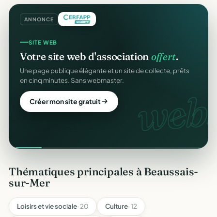
ANNONCE
SITE WEB
Votre site web d'association
offert
.
Une page publique élégante et un site de collecte, prêts
en cinq minutes. Sans webmaster.
web.
Créer mon site gratuit
Thématiques principales à Beaussais-
sur-Mer
Loisirs et vie sociale
· 20
Culture
· 12