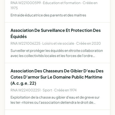
RNA W221000599 · Education et formation · Créée en
1975
Entraide éducatrice des parents et des maitres
Association De Surveillance Et Protection Des
Équidés
RNA W221006225 · Loisirs et vie sociale · Créée en 2020
Surveiller et protéger les équidés en étroite collaboration
avec les collectivités locales et les forces de l'ordre
Étendre la surveillance et la protection à tous les animaux
victimes de maltraitance, d'actes de cruauté …
Association Des Chasseurs De Gibier D'eau Des
Cotes D'armor Sur Le Domaine Public Maritime
(A.c.g.e. 22)
RNA W224002251 · Sport · Créée en 1974
Exploitation de la chasse au gibier d'eau et de greve sur
les ter-ritoires ou l'association detiendra le droit de
chasse,mais aussi amelioration des conditions de son
exercice,preservation de la faune sauvage