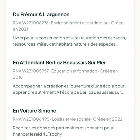
comportementales) en vue d'améliorer la race,
encourager l'élevage, contribuer à sa promotion,
Du Frémur A L'arguenon
développer son utilisation
RNA W221006276 · Environnement et patrimoine · Créée
en 2021
Uvrer pour la conservation et la restauration des espaces,
ressources, milieux et habitats naturels des espèces
animales et végétales de la diversité et des équilibres
fondamentaux de la biosphère, de l'eau, de l'air, du …
En Attendant Berlioz Beaussais Sur Mer
RNA W221005957 · Education et formation · Créée en
2018
Accompagner la création et l'ouverture d'une école pour
apprendre autrement A l'école de Berlioz Beaussais sur
Mer en collaboration avec les membres actifs de
l'association
En Voiture Simone
RNA W221006495 · Loisirs et vie sociale · Créée en 2022
Récolter les dons des partenaires et sponsors pour
financer le raid 4L Trophy