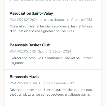
associations en privilégiant des actions de terrain en
utilisant une activité commerciale, affectée au…
Association Saint-Valay
RNA W221000624 · Loisirs et vie sociale · Créée en 1938
Créer et administrer les biens et moyens des institutions
d'éducation et d'enseignement ou oeuvres
complémentaires soutenir et promouvoir les actions et les
moyens éducatifs pour les enfants qui fréquentent l'école
Beaussais Basket Club
Saint-…
RNA W221006721 · Sport · Créée en 2024
Exercer et promouvoir la pratique du basket ball Former
les jeunes
Beaussais Muzik
RNA W221006041 · Culture · Créée en 2019
Développement local d'une culture musicale, artistique,
théâtral, pictural, ou autres secteurs artistiques par la
dispense d'enseignement et de formations sous forme
d'activité dans l'esprit de l'association c'est ouvert …