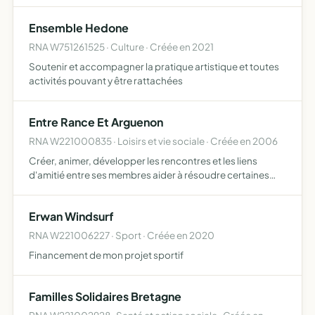
Ensemble Hedone
RNA W751261525 · Culture · Créée en 2021
Soutenir et accompagner la pratique artistique et toutes
activités pouvant y être rattachées
Entre Rance Et Arguenon
RNA W221000835 · Loisirs et vie sociale · Créée en 2006
Créer, animer, développer les rencontres et les liens
d'amitié entre ses membres aider à résoudre certaines
difficultés des membres en les informant, les conseillant
et les soutenant participer à l'animation de la vie can…
Erwan Windsurf
RNA W221006227 · Sport · Créée en 2020
Financement de mon projet sportif
Familles Solidaires Bretagne