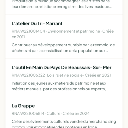
Produire de la musique accompagner les artistes dans
leur démarche artistique enregistrer des lives musique
créer des clips vidéo produire et distribuer des supports
audio et vidéo
L'atelier Du Tri-Marrant
RNA W221001404 · Environnement et patrimoine · Créée
en 2011
Contribuer au développement durable par le réemploi de
déchets et par la sensibilisation de la population aux
impacts de notre mode de consommation sur
l'environnement
L'outil En Main Du Pays De Beaussais-Sur-Mer
RNA W221006322 · Loisirs et vie sociale · Créée en 2021
Initiation des jeunes aux métiers du patrimoine et aux
métiers manuels, par des professionnels ou experts,
retraités ou non, toujours bénévoles, qui initient les
jeunes, les enfants aux métiers manuels et du patrimoine
La Grappe
et…
RNA W221006814 · Culture · Créée en 2024
Créer des évènements culturels vendre du merchandising
promouvoir et monétiser des contenus en ligne