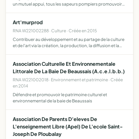
un mutuel appui, tous les sapeurs pompiers promouvoir
l'image des sapeurs pompiers veiller aux intérêts moraux
des sapeurs pompiers et d'assurer la défense de leu…
Art'murprod
RNA W221002288 · Culture · Créée en 2015
Contribuer au développement et au partage de la culture
et de l'art via la création, la production, la diffusion et la
distribution, tant pour son compte que pour le compte de
tiers, de documents audiovisuels, littéraires…
Association Culturelle Et Environnementale
Littorale De La Baie De Beaussais (A.c.e.l.b.b.)
RNA W221002018 · Environnement et patrimoine · Créée
en 2014
Défendre et promouvoir le patrimoine culturel et
environnemental de la baie de Beaussais
Association De Parents D'eleves De
L'enseignement Libre (Apel) De L'ecole Saint-
Joseph De Ploubalay