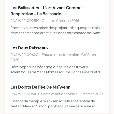
cheval et activites equestres organiser en liaison avec o…
Les Balissades - L'art Vivant Comme
Respiration - La Balissade
RNA W221002510 · Culture · Créée en 2016
Promouvoir et valoriser des projets artistiques par le biais
de manifestations artistiques dans tout espace pouvant
les accueillir expositions d'artistes plasticiens, vidéastes,
photographes, etc des concerts ou évènement…
Les Deux Ruisseaux
RNA W221006201 · Education et formation · Créée en
2020
Développer une pédagogie inspirée des travaux
scientifiques de Maria Montessori, de Donna Goertz et de
Scott Sampson répondant aux besoins de
développement naturel de l'enfant et de l'adolescent de 3
Les Doigts De Fée De Maïwenn
à 16 ans, de faire co…
RNA W221006101 · Santé et action sociale · Créée en 2019
Financer la thérapie multi-sensorielle et cérébrale de
l'enfant Maïwen Simon, polyhandicapée cérébrale et
motrice. Il s'agit de financer les coûts de thérapies