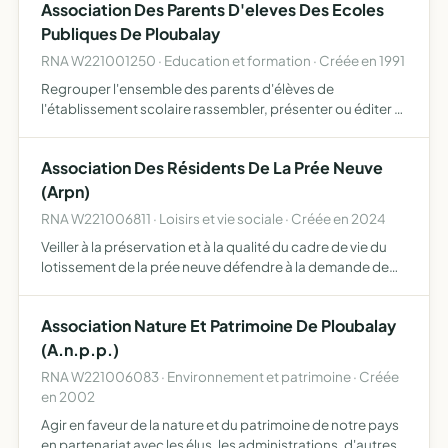
Association Des Parents D'eleves Des Ecoles
Publiques De Ploubalay
RNA W221001250 · Education et formation · Créée en 1991
Regrouper l'ensemble des parents d'élèves de
l'établissement scolaire rassembler, présenter ou éditer à
l'intention des familles toute documentation relative aux
débouchés scolaires propager et défendre l'idéal laïc,
Association Des Résidents De La Prée Neuve
prom…
(Arpn)
RNA W221006811 · Loisirs et vie sociale · Créée en 2024
Veiller à la préservation et à la qualité du cadre de vie du
lotissement de la prée neuve défendre à la demande de
son organisme exécutif, devant les juridictions
compétentes, les éventuelles conséquences des actions
Association Nature Et Patrimoine De Ploubalay
qu'e…
(A.n.p.p.)
RNA W221006083 · Environnement et patrimoine · Créée
en 2002
Agir en faveur de la nature et du patrimoine de notre pays
en partenariat avec les élus, les administrations, d'autres