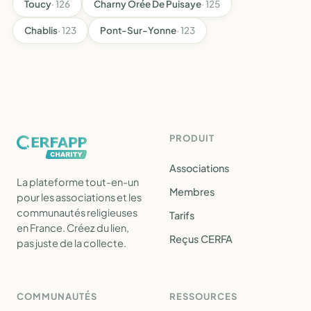
Toucy
· 126
Charny Orée De Puisaye
· 125
Chablis
· 123
Pont-Sur-Yonne
· 123
PRODUIT
Associations
La plateforme tout-en-un
Membres
pour les associations et les
communautés religieuses
Tarifs
en France. Créez du lien,
Reçus CERFA
pas juste de la collecte.
COMMUNAUTÉS
RESSOURCES