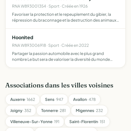
RNA W893001354 · Sport · Créée en 1926
Favoriser la protection et le repeuplement du gibier, la
répression du braconnage et la destruction des animaux
nuisibles
Hoonited
RNA W893006918 · Sport · Créée en 2022
Partager la passion automobile avec le plus grand
nombre Le but sera de valoriser la diversité du monde
automobile en lien avec les constructeurs et les marques
de ce secteur d'activité
Associations dans les villes voisines
Auxerre
· 1662
Sens
· 947
Avallon
· 478
Joigny
· 352
Tonnerre
· 281
Migennes
· 232
Villeneuve-Sur-Yonne
· 191
Saint-Florentin
· 151