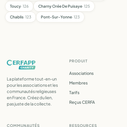
Toucy
· 126
Charny Orée De Puisaye
· 125
Chablis
· 123
Pont-Sur-Yonne
· 123
PRODUIT
Associations
La plateforme tout-en-un
Membres
pour les associations et les
communautés religieuses
Tarifs
en France. Créez du lien,
Reçus CERFA
pas juste de la collecte.
COMMUNAUTÉS
RESSOURCES