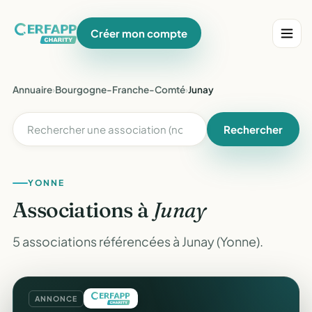
Créer mon compte
Annuaire
›
Bourgogne-Franche-Comté
›
Junay
Rechercher
YONNE
Associations à
Junay
5 associations référencées à Junay (Yonne).
ANNONCE