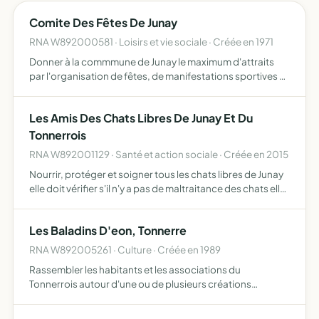
Comite Des Fêtes De Junay
RNA W892000581 · Loisirs et vie sociale · Créée en 1971
Donner à la commmune de Junay le maximum d'attraits
par l'organisation de fêtes, de manifestations sportives et
artistiques, ainsi que par la prise d'initiatives dans le
domaine touristique
Les Amis Des Chats Libres De Junay Et Du
Tonnerrois
RNA W892001129 · Santé et action sociale · Créée en 2015
Nourrir, protéger et soigner tous les chats libres de Junay
elle doit vérifier s'il n'y a pas de maltraitance des chats elle
a également pour but d'arrêter la prolifération des chats
errants dans le tonnerrois
Les Baladins D'eon, Tonnerre
RNA W892005261 · Culture · Créée en 1989
Rassembler les habitants et les associations du
Tonnerrois autour d'une ou de plusieurs créations
artistiques