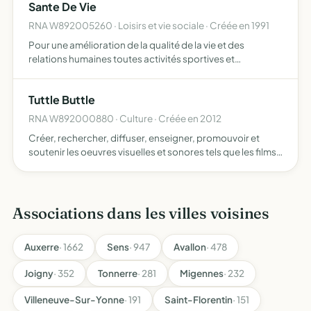
Sante De Vie
RNA W892005260 · Loisirs et vie sociale · Créée en 1991
Pour une amélioration de la qualité de la vie et des
relations humaines toutes activités sportives et
intellectuelles permettant un meilleur épanouissement de
l'individu et de la collectivité
Tuttle Buttle
RNA W892000880 · Culture · Créée en 2012
Créer, rechercher, diffuser, enseigner, promouvoir et
soutenir les oeuvres visuelles et sonores tels que les films
d'action, court et long métrage, documentaire, film
d'animation, film d'art, film expérimental, photo, cré…
Associations dans les villes voisines
Auxerre
· 1662
Sens
· 947
Avallon
· 478
Joigny
· 352
Tonnerre
· 281
Migennes
· 232
Villeneuve-Sur-Yonne
· 191
Saint-Florentin
· 151