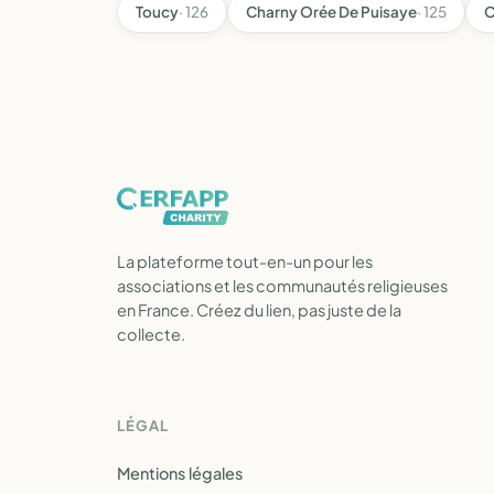
Toucy
· 126
Charny Orée De Puisaye
· 125
C
La plateforme tout-en-un pour les
associations et les communautés religieuses
en France. Créez du lien, pas juste de la
collecte.
LÉGAL
Mentions légales