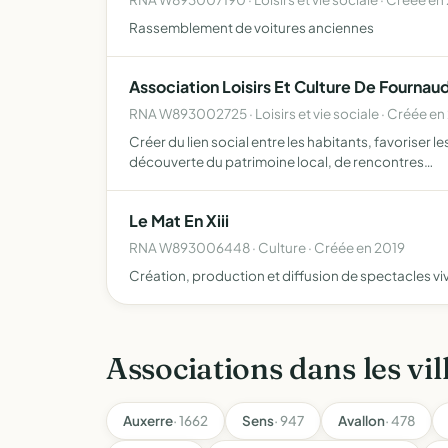
Rassemblement de voitures anciennes
Association Loisirs Et Culture De Fournau
RNA W893002725 · Loisirs et vie sociale · Créée en
Créer du lien social entre les habitants, favoriser 
découverte du patrimoine local, de rencontres…
Le Mat En Xiii
RNA W893006448 · Culture · Créée en 2019
Création, production et diffusion de spectacles vi
Associations dans les vil
Auxerre
· 1662
Sens
· 947
Avallon
· 478