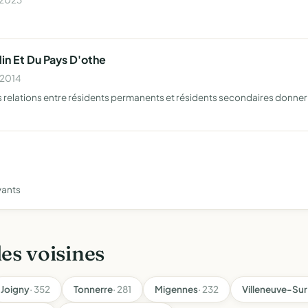
din Et Du Pays D'othe
 2014
les relations entre résidents permanents et résidents secondaires donner v
vants
les voisines
Joigny
· 352
Tonnerre
· 281
Migennes
· 232
Villeneuve-Su