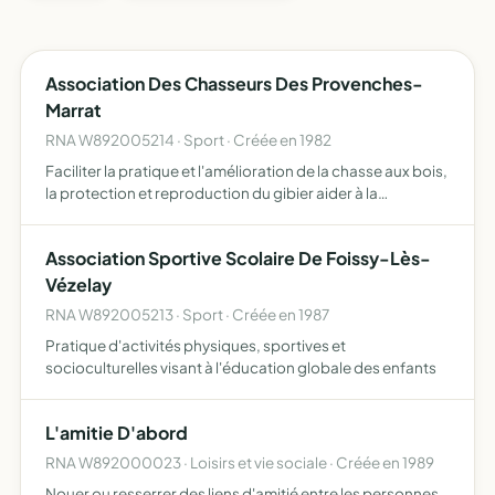
Association Des Chasseurs Des Provenches-
Marrat
RNA W892005214 · Sport · Créée en 1982
Faciliter la pratique et l'amélioration de la chasse aux bois,
la protection et reproduction du gibier aider à la
répression du braconnage destruction des animaux
nuisibles
Association Sportive Scolaire De Foissy-Lès-
Vézelay
RNA W892005213 · Sport · Créée en 1987
Pratique d'activités physiques, sportives et
socioculturelles visant à l'éducation globale des enfants
L'amitie D'abord
RNA W892000023 · Loisirs et vie sociale · Créée en 1989
Nouer ou resserrer des liens d'amitié entre les personnes,