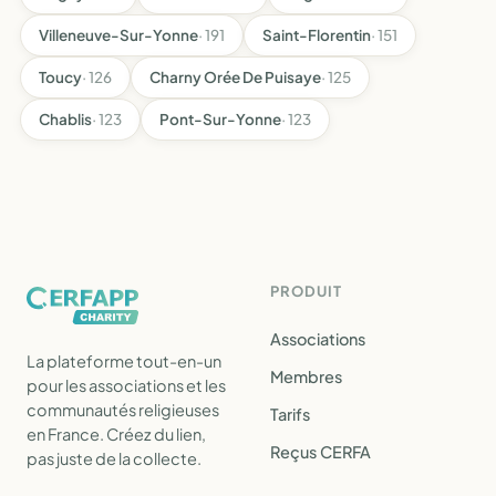
Villeneuve-Sur-Yonne
· 191
Saint-Florentin
· 151
Toucy
· 126
Charny Orée De Puisaye
· 125
Chablis
· 123
Pont-Sur-Yonne
· 123
PRODUIT
Associations
La plateforme tout-en-un
Membres
pour les associations et les
communautés religieuses
Tarifs
en France. Créez du lien,
Reçus CERFA
pas juste de la collecte.