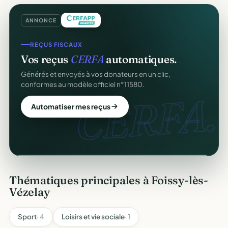
ANNONCE
REÇUS FISCAUX
COLLECTE DE DONS
Vos reçus
CERFA
automatiques.
Collectez des dons
en ligne
.
Générés et envoyés à vos donateurs en un clic,
Campagnes, paiement sécurisé, reçu fiscal instantané
conformes au modèle officiel n°11580.
pour chaque donateur. 100 % gratuit.
CERFA.
dons
Automatiser mes reçus
Lancer ma collecte
Thématiques principales à Foissy-lès-
Vézelay
Sport
· 4
Loisirs et vie sociale
· 1