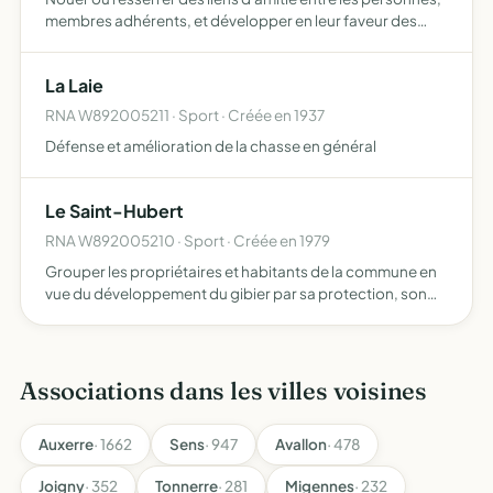
membres adhérents, et développer en leur faveur des
activités culturelles et des loisirs
La Laie
RNA W892005211 · Sport · Créée en 1937
Défense et amélioration de la chasse en général
Le Saint-Hubert
RNA W892005210 · Sport · Créée en 1979
Grouper les propriétaires et habitants de la commune en
vue du développement du gibier par sa protection, son
repeuplement et son élevage destruction des animaux
nuisibles, répression du braconnage et exploitation
rationn…
Associations dans les villes voisines
Auxerre
· 1662
Sens
· 947
Avallon
· 478
Joigny
· 352
Tonnerre
· 281
Migennes
· 232