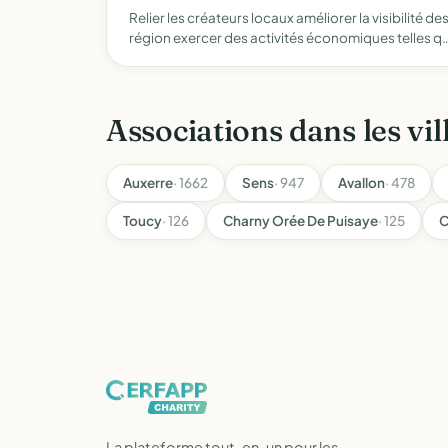
Relier les créateurs locaux améliorer la visibilité 
région exercer des activités économiques telles q
Associations dans les vil
Auxerre
· 1662
Sens
· 947
Avallon
· 478
Toucy
· 126
Charny Orée De Puisaye
· 125
C
La plateforme tout-en-un pour les