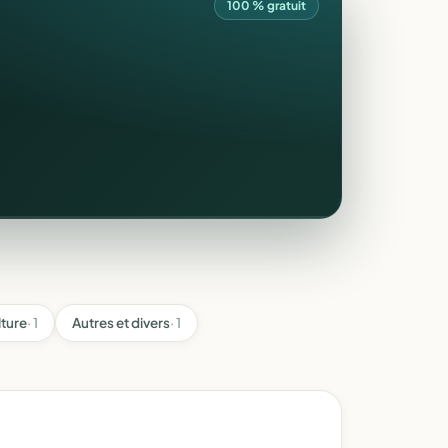
100 % gratuit
lture
· 1
Autres et divers
· 1