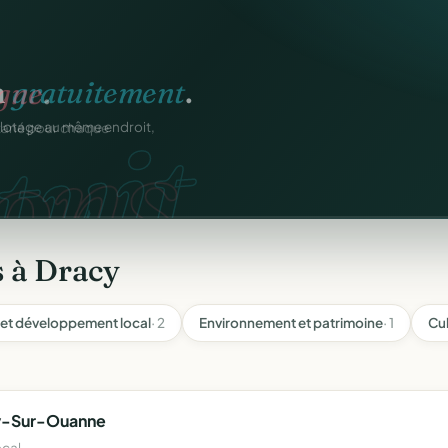
igne
.
ons.
ntané pour chaque
s à Dracy
et développement local
· 2
Environnement et patrimoine
· 1
Cu
y-Sur-Ouanne
cal