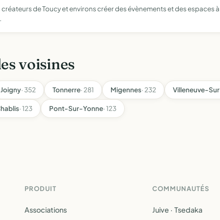
des créateurs de Toucy et environs créer des évènements et des espaces à 
…
les voisines
Joigny
· 352
Tonnerre
· 281
Migennes
· 232
Villeneuve-Su
hablis
· 123
Pont-Sur-Yonne
· 123
PRODUIT
COMMUNAUTÉS
Associations
Juive · Tsedaka