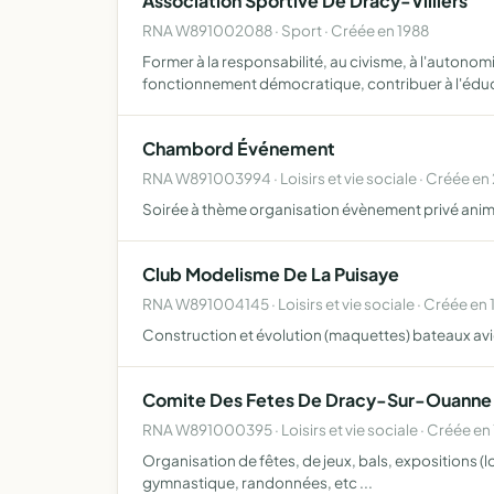
Association Sportive De Dracy-Villiers
RNA W891002088 · Sport · Créée en 1988
Former à la responsabilité, au civisme, à l'autonomi
fonctionnement démocratique, contribuer à l'éd
Chambord Événement
RNA W891003994 · Loisirs et vie sociale · Créée en
Soirée à thème organisation évènement privé anima
Club Modelisme De La Puisaye
RNA W891004145 · Loisirs et vie sociale · Créée en 
Construction et évolution (maquettes) bateaux av
Comite Des Fetes De Dracy-Sur-Ouanne
RNA W891000395 · Loisirs et vie sociale · Créée en
Organisation de fêtes, de jeux, bals, expositions (l
gymnastique, randonnées, etc ...