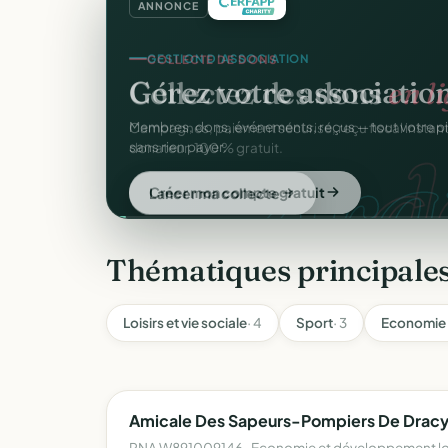
ANNONCE
COLLECTE DE DONS
Collectez des dons
en l
d
Campagnes, paiement sécurisé, reçu fiscal insta
donateur. 100 % gratuit.
Lancer ma collecte
Thématiques principale
Loisirs et vie sociale
· 4
Sport
· 3
Economie 
Amicale Des Sapeurs-Pompiers De Drac
RNA W891009146 · Economie et développement lo