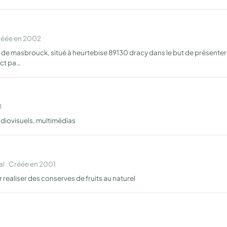
Créée en 2002
vé de masbrouck, situé à heurtebise 89130 dracy dans le but de présenter
ect pa…
8
audiovisuels, multimédias
l · Créée en 2001
ur realiser des conserves de fruits au naturel