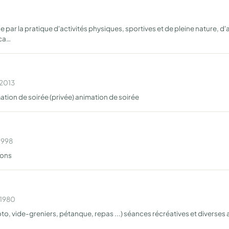
e par la pratique d'activités physiques, sportives et de pleine nature, d'
uca…
 2013
tion de soirée (privée) animation de soirée
1998
ions
 1980
oto, vide-greniers, pétanque, repas ...) séances récréatives et diverses a