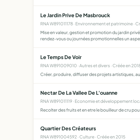
Le Jardin Prive De Masbrouck
RNA W891011178 · Environnement et patrimoine · 
Mise en valeur, gestion et promotion du jardin pri
rendez-vous ou journées promotionnelles un asp
Le Temps De Voir
RNA W891009010 · Autres et divers · Créée en 201
Créer, produire, diffuser des projets artistiques, 
Nectar De La Vallee De L'ouanne
RNA W891011119 · Economie et développement loca
Recolter des fruits et en etre le bouilleur de cru po
Quartier Des Créateurs
RNA W891004592 · Culture · Créée en 2015