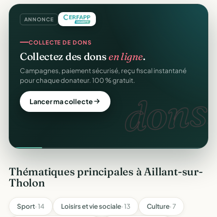
ANNONCE
COLLECTE DE DONS
Collectez des dons
en ligne
.
Campagnes, paiement sécurisé, reçu fiscal instantané
pour chaque donateur. 100 % gratuit.
dons.
Lancer ma collecte
Thématiques principales à Aillant-sur-
Tholon
Sport
· 14
Loisirs et vie sociale
· 13
Culture
· 7