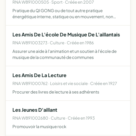
RNA W891000505 · Sport · Créée en 2007
Pratique du QI GONG ou de tout autre pratique
énergétique interne, statique ou en mouvement, non
sportive et non martiale isue de la tradition chinoise, dans
un but d'équilibre et de bien être autant physique que
Les Amis De L'école De Musique De L'aillantais
psychiqu…
RNA W891003273 · Culture · Créée en 1986
Assurer une aide à l'animation et un soutien à l'école de
musique de la communauté de communes
Les Amis De La Lecture
RNA W891000762 · Loisirs et vie sociale · Créée en 1927
Procurer des livres de lecture à ses adhérents
Les Jeunes D'aillant
RNA W891002680 · Culture · Créée en 1993
Promouvoir la musique rock