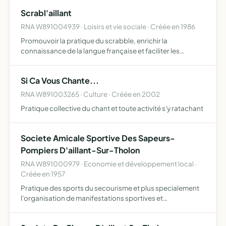
entretien, faire procéder aux réparation se…
Scrabl'aillant
RNA W891004939 · Loisirs et vie sociale · Créée en 1986
Promouvoir la pratique du scrabble, enrichir la
connaissance de la langue française et faciliter les
rencontres amicales entre joueurs de tous âges.
Si Ca Vous Chante...
RNA W891003265 · Culture · Créée en 2002
Pratique collective du chant et toute activité s'y ratachant
Societe Amicale Sportive Des Sapeurs-
Pompiers D'aillant-Sur-Tholon
RNA W891000979 · Economie et développement local ·
Créée en 1957
Pratique des sports du secourisme et plus specialement
l'organisation de manifestations sportives et
professionnelles ( manoeuvres concours etc...)