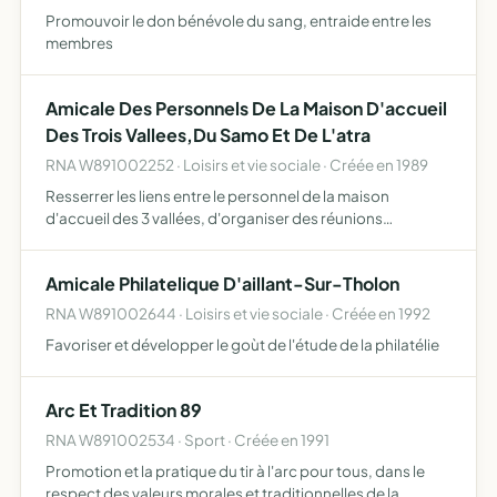
Promouvoir le don bénévole du sang, entraide entre les
membres
Amicale Des Personnels De La Maison D'accueil
Des Trois Vallees,Du Samo Et De L'atra
RNA W891002252 · Loisirs et vie sociale · Créée en 1989
Resserrer les liens entre le personnel de la maison
d'accueil des 3 vallées, d'organiser des réunions
amicales, culturelles et sportives
Amicale Philatelique D'aillant-Sur-Tholon
RNA W891002644 · Loisirs et vie sociale · Créée en 1992
Favoriser et développer le goùt de l'étude de la philatélie
Arc Et Tradition 89
RNA W891002534 · Sport · Créée en 1991
Promotion et la pratique du tir à l'arc pour tous, dans le
respect des valeurs morales et traditionnelles de la