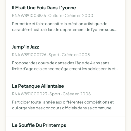
Il Etait Une Fois Dans L'yonne
RNA W891003836 · Culture · Créée en 2000
Permettre et faire connaître la création artistique de
caractère théâtral dans le departement de l'yonne sous
forme d'ateliers de recherche écrite et orale, de favoriser
l'expression dramatique, témoins on le sait des pré…
Jump'in Jazz
RNA W891000726 · Sport · Créée en 2008
Proposer des cours de danse des l'âge de 4 ans sans
limite d'age cela concerne également les adolescents et
les adultes cours de fitness step et de zumba
La Petanque Aillantaise
RNA W891000023 · Sport · Créée en 2008
Participer toute l'année aux différentes compétitions et
qui organise des concours officiels dans sa commune
Le Souffle Du Printemps