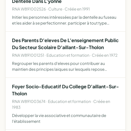
Dentelle Dans L'yonne
RNA W891002526 · Culture · Créée en 1991
Initier les personnes intéressées par la dentelle au fuseau
et les aider à se perfectionner. participer à tout type
d'activités liées à la dentelle
Des Parents D'eleves De L'enseignement Public
Du Secteur Scolaire D'aillant-Sur-Tholon
RNA W891001251 · Education et formation · Créée en 1972
Regrouper les parents d'eleves pour contribuer au
maintien des principes laiques sur lesquels repose
l'enseignement public representer les familles aupres des
membres du corps enseignant et
Foyer Socio-Educatif Du College D'aillant-Sur-
Tholon
RNA W891003674 · Education et formation · Créée en
1983
Développer la vie associative et communautaire de
l'établissement