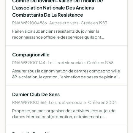
Comite Du Jovinien-Vallee Du Tholon De
L'association Nationale Des Anciens
Combattants De La Resistance
RNA W891004886 · Autres et divers · Créée en 1983
Faire valoir aux anciens résistants du jovinien la
reconnaissance officielle des services qu'ils ont
accomplis dans la résistance et défendre leursintérêts
materiels et moraux d'anciens combattants.
Compagnonville
RNA W891001144 · Loisirs et vie sociale · Créée en 1968
Assurer sous la dénomination de centres compagnonville
89 la création, la gestion, l'animation de bases de plein air
et de loisirs éducatifs pour les jeunes et les adultes, dans
le cadre d'activités civiques, sociales et …
Damier Club De Sens
RNA W891003366 · Loisirs et vie sociale · Créée en 2004
Proposer, animer, organiser des activités liées au jeu de
dames international (promotion, entraînement et
tournois)