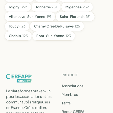
Joigny
· 352
Tonnerre
· 281
Migennes
· 232
Villeneuve-Sur-Yonne
· 191
Saint-Florentin
· 151
Toucy
· 126
Charny Orée De Puisaye
· 125
Chablis
· 123
Pont-Sur-Yonne
· 123
PRODUIT
Associations
La plateforme tout-en-un
Membres
pour les associations et les
communautés religieuses
Tarifs
en France. Créez du lien,
Reçus CERFA