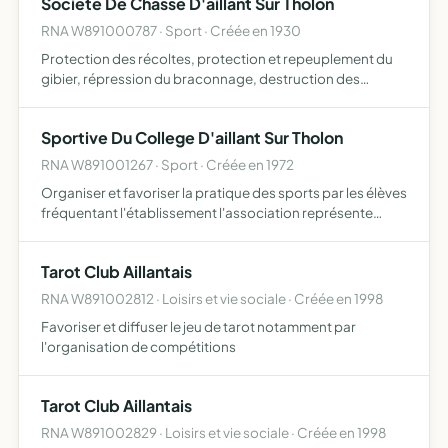
Societe De Chasse D'aillant Sur Tholon
RNA W891000787 · Sport · Créée en 1930
Protection des récoltes, protection et repeuplement du
gibier, répression du braconnage, destruction des
animaux nuisibles
Sportive Du College D'aillant Sur Tholon
RNA W891001267 · Sport · Créée en 1972
Organiser et favoriser la pratique des sports par les élèves
fréquentant l'établissement l'association représente
l'établissement dans les épreuves sportives scolaires et
universitaires.
Tarot Club Aillantais
RNA W891002812 · Loisirs et vie sociale · Créée en 1998
Favoriser et diffuser le jeu de tarot notamment par
l'organisation de compétitions
Tarot Club Aillantais
RNA W891002829 · Loisirs et vie sociale · Créée en 1998