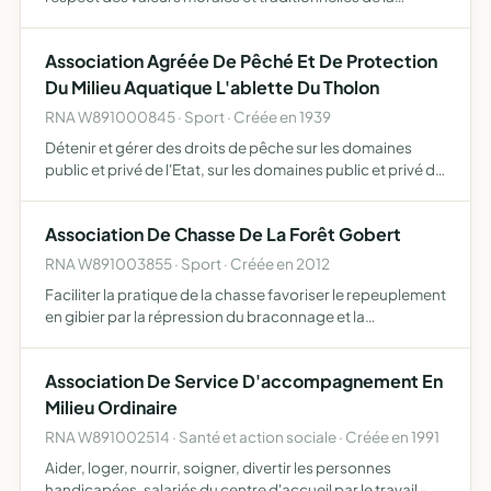
chevalerie de l'arc, en organisant entrainements,
conférences, cours, rencontres amicales, voyages et
Association Agréée De Pêché Et De Protection
toute i…
Du Milieu Aquatique L'ablette Du Tholon
RNA W891000845 · Sport · Créée en 1939
Détenir et gérer des droits de pêche sur les domaines
public et privé de l'Etat, sur les domaines public et privé de
collectivités locales, sur les domaines privés de
propriétaires, sur ses propres propriétés. Participer …
Association De Chasse De La Forêt Gobert
RNA W891003855 · Sport · Créée en 2012
Faciliter la pratique de la chasse favoriser le repeuplement
en gibier par la répression du braconnage et la
destruction des animaux nuisibles
Association De Service D'accompagnement En
Milieu Ordinaire
RNA W891002514 · Santé et action sociale · Créée en 1991
Aider, loger, nourrir, soigner, divertir les personnes
handicapées, salariés du centre d'accueil par le travail -