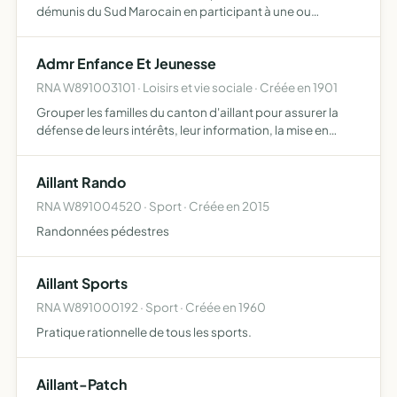
démunis du Sud Marocain en participant à une ou
plusieurs éditions du rallye-raid humanitaire 4L Trophy à
bord d'une Renault 4L
Admr Enfance Et Jeunesse
RNA W891003101 · Loisirs et vie sociale · Créée en 1901
Grouper les familles du canton d'aillant pour assurer la
défense de leurs intérêts, leur information, la mise en
place des services qui leur seraient utiles et pour venir en
aide aux familles les plus défavorisées.
Aillant Rando
RNA W891004520 · Sport · Créée en 2015
Randonnées pédestres
Aillant Sports
RNA W891000192 · Sport · Créée en 1960
Pratique rationnelle de tous les sports.
Aillant-Patch