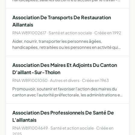
atelier d'Aillant-sur-Tholon favoriser, enfin, toute mesure
visant à leur insertion sociale et professionne…
Association De Transports De Restauration
Aillantais
RNA W891002617 · Santé et action sociale · Créée en 1992
Aider, nourrir, transporter les personnes âgées,
handicapées, retraitées ou les personnes en activité qui
feront appel à ses services
Association Des Maires Et Adjoints Du Canton
D'aillant-Sur-Tholon
RNA W891001050 · Autres et divers · Créée en 1963
Promouvoir, soutenir et favoriser l'action des maires du
canton avec l'autorité préfectorale, les administrations et
leurs administrés.
Association Des Professionnels De Santé De
L'aillantais
RNA W891004649 · Santé et action sociale · Créée en
2015