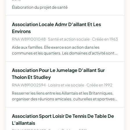
Élaboration du projet de santé
Association Locale Admr D'aillant Et Les
Environs
RNA W891001048 · Santé et action sociale · Créée en 1963
Aide aux familles. Elle exerce son action dans les
communes et les quartiers. Les domaines d'activité sont la
vie quotidienne, le socio-éducatif, la santé et le
développement local.
Association Pour Le Jumelage D'aillant Sur
Tholon Et Studley
RNA W891002594 · Loisirs et vie sociale · Créée en 1992
Resserrer les liens entre les Aillantais et les Britanniques,
organiser des réunions amicales, culturelles et sportives
et de promouvoir toutes les manifestations d'intérêt
collectif en portant notamment son effort pour p…
Association Sport Loisir De Tennis De Table De
L'aillantais