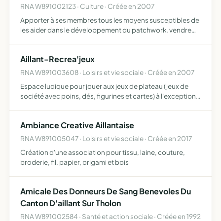
RNA W891002123 · Culture · Créée en 2007
Apporter à ses membres tous les moyens susceptibles de
les aider dans le développement du patchwork. vendre
occasionnellement et accessoirement des produits et
services en rapport avec le but de l'association
Aillant-Recrea'jeux
RNA W891003608 · Loisirs et vie sociale · Créée en 2007
Espace ludique pour jouer aux jeux de plateau (jeux de
société avec poins, dés, figurines et cartes) à l'exception
de tous jeux vidéo, cnsoles de jeux électroniques et du jeu
de scrabble et de tarot, pour lesquels deu ass…
Ambiance Creative Aillantaise
RNA W891005047 · Loisirs et vie sociale · Créée en 2017
Création d'une association pour tissu, laine, couture,
broderie, fil, papier, origami et bois
Amicale Des Donneurs De Sang Benevoles Du
Canton D'aillant Sur Tholon
RNA W891002584 · Santé et action sociale · Créée en 1992