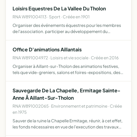
Loisirs Equestres De La Vallee Du Tholon
RNA W891004113 · Sport · Créée en 1901
Organiser des événements équestres pour les membres
de l'association. participer au développement du
tourisme équestre dans la vallée du tholon et dans ses
environs. mettre en commun les moyens nécessaires à la
Office D'animations Aillantais
pratique d…
RNA W891004972 · Loisirs et vie sociale · Créée en 2016
Organiser à Aillant-sur-Tholon des animations festives,
tels que vide-greniers, salons et foires-expositions, des
animations artistiques et culturelles, des voyages
réservés à ses adhérents, prêts et locations de matériel…
Sauvegarde De La Chapelle, Ermitage Sainte-
Anne Â Aillant-Sur-Tholon
RNA W891002065 · Environnement et patrimoine · Créée
en 1975
Sauver de la ruine la Chapelle Ermitage, réunir, à cet effet,
les fonds nécessaires en vue de l'execution des travaux
les plus urgent, veiller ensuite à sa conservation et à son