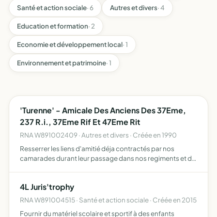
Santé et action sociale
· 6
Autres et divers
· 4
Education et formation
· 2
Economie et développement local
· 1
Environnement et patrimoine
· 1
'Turenne' - Amicale Des Anciens Des 37Eme,
237 R.i., 37Eme Rif Et 47Eme Rit
RNA W891002409 · Autres et divers · Créée en 1990
Resserrer les liens d'amitié déja contractés par nos
camarades durant leur passage dans nos regiments et de
continuer les bonnes relations en résultant. assurer en
toute circonstance, à chacun de ses adhérent, aide et
4L Juris'trophy
pro…
RNA W891004515 · Santé et action sociale · Créée en 2015
Fournir du matériel scolaire et sportif à des enfants