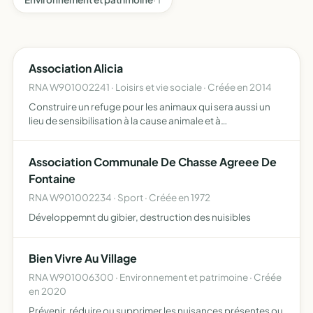
Association Alicia
RNA W901002241 · Loisirs et vie sociale · Créée en 2014
Construire un refuge pour les animaux qui sera aussi un
lieu de sensibilisation à la cause animale et à
l'environnement par des conférences, des ateliers, des
échanges
Association Communale De Chasse Agreee De
Fontaine
RNA W901002234 · Sport · Créée en 1972
Développemnt du gibier, destruction des nuisibles
Bien Vivre Au Village
RNA W901006300 · Environnement et patrimoine · Créée
en 2020
Prévenir, réduire ou supprimer les nuisances présentes ou