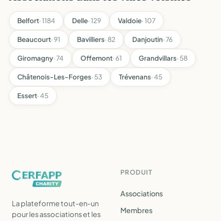
Belfort
· 1184
Delle
· 129
Valdoie
· 107
Beaucourt
· 91
Bavilliers
· 82
Danjoutin
· 76
Giromagny
· 74
Offemont
· 61
Grandvillars
· 58
Châtenois-Les-Forges
· 53
Trévenans
· 45
Essert
· 45
PRODUIT
Associations
La plateforme tout-en-un
Membres
pour les associations et les