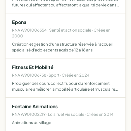
futures qui affectent ou affecteront la qualité de vie dans
le village de Fontaine (90150) et son environnement ainsi
que dans les villages voisins les habitants d…
Epona
RNA W901006354 · Santé et action sociale · Créée en
2000
Création et gestion d'une structure réservée à l'accueil
spécialisé d'adolescents agés de 12 a 18 ans
Fitness Et Mobilité
RNA W901006738 · Sport · Créée en 2024
Prodiguer des cours collectifs pour du renforcement
musculaire améliorer la mobilité articulaire et musculaire
pratique de la course à pied et de la marche puis, diverses
activités de loisirs
Fontaine Animations
RNA W901002219 · Loisirs et vie sociale · Créée en 2014
Animations du village