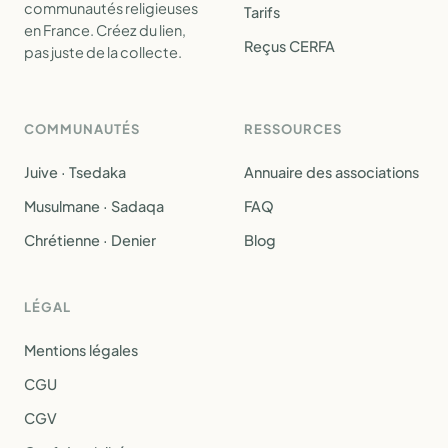
communautés religieuses
Tarifs
en France. Créez du lien,
Reçus CERFA
pas juste de la collecte.
COMMUNAUTÉS
RESSOURCES
Juive · Tsedaka
Annuaire des associations
Musulmane · Sadaqa
FAQ
Chrétienne · Denier
Blog
LÉGAL
Mentions légales
CGU
CGV