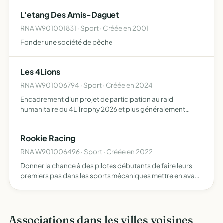
L'etang Des Amis-Daguet
RNA W901001831 · Sport · Créée en 2001
Fonder une société de pêche
Les 4Lions
RNA W901006794 · Sport · Créée en 2024
Encadrement d'un projet de participation au raid
humanitaire du 4L Trophy 2026 et plus généralement
toutes opérations commerciales ou financières pouvant
se rattacher directement ou indirectement à l'objet social,
Rookie Racing
ou susc…
RNA W901006496 · Sport · Créée en 2022
Donner la chance à des pilotes débutants de faire leurs
premiers pas dans les sports mécaniques mettre en avant
la sécurité routière et de rendre possible l'accès aux
sports motorisés à des personnes n'en ayant pas les mo…
Associations dans les villes voisines