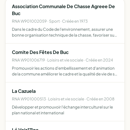
Association Communale De Chasse Agreee De
Buc
RNA W901002059 · Sport · Créée en 1973
Dans le cadre du Code de l'environnement, assurer une
bonne organisation technique de la chasse, favoriser sur
son territoire le développement du gibier et de la faune
sauvage dans le respect d'un véritable équilibre agro…
Comite Des Fêtes De Buc
RNA W901006719 · Loisirs et vie sociale · Créée en 2024
Promouvoir les actions d'embellissement et d'animation
de la commune améliorer le cadre et la qualité de vie de sa
population développer la fête populaire et la
coordination des manifestations
La Cazuela
RNA W901000513 · Loisirs et vie sociale · Créée en 2008
Développer et promouvoir l'échange interculturel sur le
plan national et international
Lé Voiz1Zinc