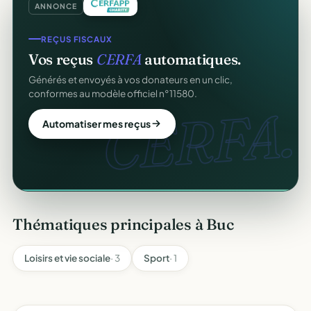
ANNONCE
GESTION D'ASSOCIATION
REÇUS FISCAUX
Gérez votre association
gratuitement
.
Vos reçus
CERFA
automatiques.
Membres, dons, événements, reçus — tout votre pilotage
Générés et envoyés à vos donateurs en un clic,
au même endroit, sans rien payer.
conformes au modèle officiel n°11580.
gratuit
CERFA.
Créer mon compte gratuit
Automatiser mes reçus
Thématiques principales à Buc
Loisirs et vie sociale
· 3
Sport
· 1