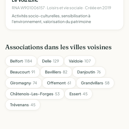
RNA W901006157 · Loisirs et vie sociale · Créée en 2019
Activités socio-culturelles, sensibilisation à
l'environnement, valorisation du patrimoine
Associations dans les villes voisines
Belfort
· 1184
Delle
· 129
Valdoie
· 107
Beaucourt
· 91
Bavilliers
· 82
Danjoutin
· 76
Giromagny
· 74
Offemont
· 61
Grandvillars
· 58
Châtenois-Les-Forges
· 53
Essert
· 45
Trévenans
· 45