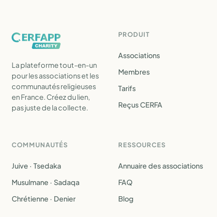
PRODUIT
Associations
La plateforme tout-en-un
Membres
pour les associations et les
communautés religieuses
Tarifs
en France. Créez du lien,
Reçus CERFA
pas juste de la collecte.
COMMUNAUTÉS
RESSOURCES
Juive · Tsedaka
Annuaire des associations
Musulmane · Sadaqa
FAQ
Chrétienne · Denier
Blog