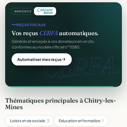
ANNONCE
REÇUS FISCAUX
Vos reçus
CERFA
automatiques.
Générés et envoyés à vos donateurs en un clic,
conformes au modèle officiel n°11580.
CERFA.
Automatiser mes reçus
Thématiques principales à Chitry-les-
Mines
Loisirs et vie sociale
· 3
Education et formation
· 1