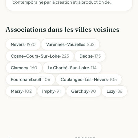
contemporaine par la création et la production de
spectables vivants et l'organisation autour des projets
artistiques
Associations dans les villes voisines
Nevers
· 1970
Varennes-Vauzelles
· 232
Cosne-Cours-Sur-Loire
· 225
Decize
· 175
Clamecy
· 160
La Charité-Sur-Loire
· 114
Fourchambault
· 106
Coulanges-Lès-Nevers
· 105
Marzy
· 102
Imphy
· 91
Garchizy
· 90
Luzy
· 86