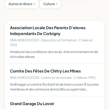
Autres et divers
· 1
Culture
· 1
Association Locale Des Parents D'eleves
Independants De Corbigny
RNA W582000301 · Education et formation · Créée en
1992
Ameliorer les conditions de travail, d'environnement et de
loirirsdes eleves
Comite Des Fêtes De Chitry Les Mines
RNA W582000236 · Loisirs et vie sociale · Créée en 1990
AmEnager un centre rEcrEatif et de loisirs ouvert Â tous les
membres et de commune domiciliEs ou ayant des
attaches dans le pErimètre qui est celui du comitE
organiser les loisirs de toute la collectivitE, renforcer la
Grand Garage Du Lavoir
so…