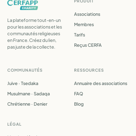
PRODUIT
Associations
La plateforme tout-en-un
Membres
pour les associations et les
communautés religieuses
Tarifs
en France. Créez du lien,
Reçus CERFA
pas juste de la collecte.
COMMUNAUTÉS
RESSOURCES
Juive · Tsedaka
Annuaire des associations
Musulmane · Sadaqa
FAQ
Chrétienne · Denier
Blog
LÉGAL