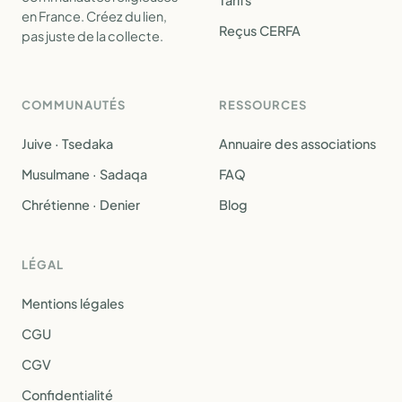
Tarifs
en France. Créez du lien,
Reçus CERFA
pas juste de la collecte.
COMMUNAUTÉS
RESSOURCES
Juive · Tsedaka
Annuaire des associations
Musulmane · Sadaqa
FAQ
Chrétienne · Denier
Blog
LÉGAL
Mentions légales
CGU
CGV
Confidentialité