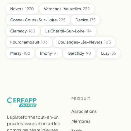
Nevers
· 1970
Varennes-Vauzelles
· 232
Cosne-Cours-Sur-Loire
· 225
Decize
· 175
Clamecy
· 160
La Charité-Sur-Loire
· 114
Fourchambault
· 106
Coulanges-Lès-Nevers
· 105
Marzy
· 102
Imphy
· 91
Garchizy
· 90
Luzy
· 86
PRODUIT
Associations
La plateforme tout-en-un
Membres
pour les associations et les
communautés religieuses