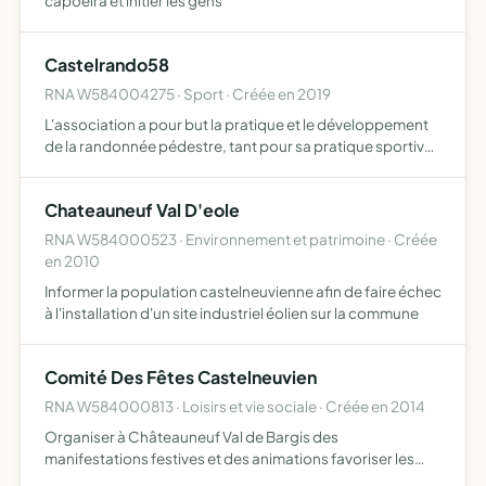
capoeira et initier les gens
Castelrando58
RNA W584004275 · Sport · Créée en 2019
L'association a pour but la pratique et le développement
de la randonnée pédestre, tant pour sa pratique sportive
que pour la découverte et la sauvegarde de
l'environnement, le tourisme et les loisirs
Chateauneuf Val D'eole
RNA W584000523 · Environnement et patrimoine · Créée
en 2010
Informer la population castelneuvienne afin de faire échec
à l'installation d'un site industriel éolien sur la commune
Comité Des Fêtes Castelneuvien
RNA W584000813 · Loisirs et vie sociale · Créée en 2014
Organiser à Châteauneuf Val de Bargis des
manifestations festives et des animations favoriser les
intérêts de la commune et de son commerce