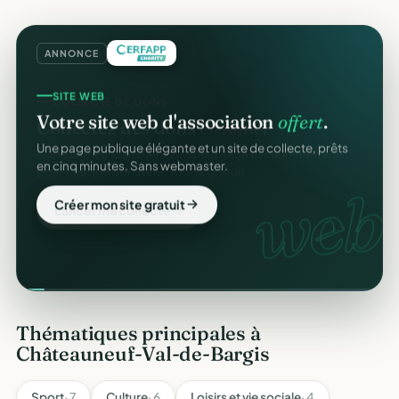
ANNONCE
SITE WEB
Votre site web d'association
offert
.
Une page publique élégante et un site de collecte, prêts
en cinq minutes. Sans webmaster.
web.
Créer mon site gratuit
Thématiques principales à
Châteauneuf-Val-de-Bargis
Sport
· 7
Culture
· 6
Loisirs et vie sociale
· 4