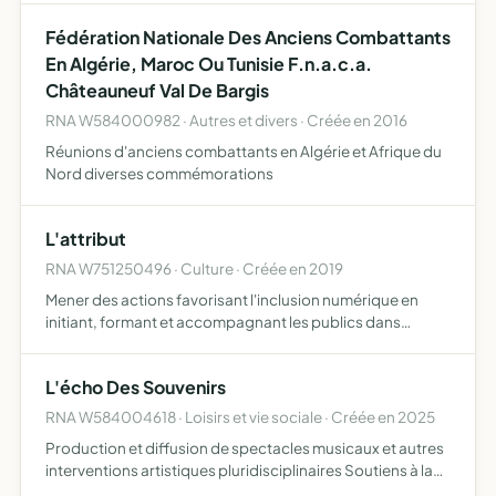
Fédération Nationale Des Anciens Combattants
En Algérie, Maroc Ou Tunisie F.n.a.c.a.
Châteauneuf Val De Bargis
RNA W584000982 · Autres et divers · Créée en 2016
Réunions d'anciens combattants en Algérie et Afrique du
Nord diverses commémorations
L'attribut
RNA W751250496 · Culture · Créée en 2019
Mener des actions favorisant l'inclusion numérique en
initiant, formant et accompagnant les publics dans
l'usage des technologies et des communications du
numérique (logiciels et matériels) pour favoriser
L'écho Des Souvenirs
l'autonomie et l…
RNA W584004618 · Loisirs et vie sociale · Créée en 2025
Production et diffusion de spectacles musicaux et autres
interventions artistiques pluridisciplinaires Soutiens à la
jeune création et accompagnement à la