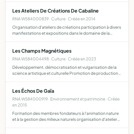
professionnalisation Activités de médiation artistiques et
Les Ateliers De Créations De Cabaline
culture…
RNA W584000839 · Culture · Créée en 2014
Organisation d'ateliers de créations participation à divers
manifestations et expositions dans le domaine de la
création
Les Champs Magnétiques
RNA W584004498 · Culture · Créée en 2023
Développement, démocratisation et vulgarisation de la
science artistique et culturelle Promotion de productions
artistiques (théâtrales, cinématographiques, musicales,
littéraires ) Encouragement de la création, diffusion…
Les Échos De Gaïa
RNA W584000919 · Environnement et patrimoine · Créée
en 2015
Formation des membres fondateurs à l'animation nature
et à la gestion des milieux naturels organisation d'ateliers
à visé pédagogique relativement à la découverte des
milieux naturels et à leur conservation (auprès de cen…