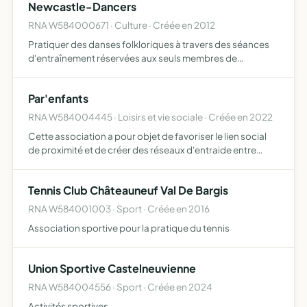
Newcastle-Dancers
RNA W584000671 · Culture · Créée en 2012
Pratiquer des danses folkloriques à travers des séances
d'entraînement réservées aux seuls membres de
l'association, des démonstrations publiques ou privées
pouvant être données à titre gracieux ou sujettes à
Par'enfants
rémunération…
RNA W584004445 · Loisirs et vie sociale · Créée en 2022
Cette association a pour objet de favoriser le lien social
de proximité et de créer des réseaux d'entraide entre
familles, par le biais d'animations et d'équipements
Tennis Club Châteauneuf Val De Bargis
RNA W584001003 · Sport · Créée en 2016
Association sportive pour la pratique du tennis
Union Sportive Castelneuvienne
RNA W584004556 · Sport · Créée en 2024
Activités sportives