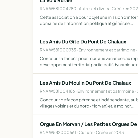
La Voix Rurale
RNA W581004280 · Autres et divers · Créée en 20
Cette association a pour objet une mission d'informa
domaine de l'information politique et générale …
Les Amis Du Gite Du Pont De Chalaux
RNA W581000935 · Environnement et patrimoine ·
Concourir à l'accès pour tous aux vacances au repos
développement territorial participatif dynamique 
Les Amis Du Moulin Du Pont De Chalaux
RNA W581004186 · Environnement et patrimoine ·
Concourir de façon pérenne et indépendante, au bien-
villages voisins et du nord-Morvan) et, à moindr…
Orgue En Morvan / Les Petites Orgues De
RNA W582000561 · Culture · Créée en 2013