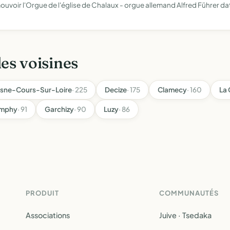
mouvoir l'Orgue de l'église de Chalaux - orgue allemand Alfred Führer dat
les voisines
sne-Cours-Sur-Loire
· 225
Decize
· 175
Clamecy
· 160
La 
Imphy
· 91
Garchizy
· 90
Luzy
· 86
PRODUIT
COMMUNAUTÉS
Associations
Juive · Tsedaka