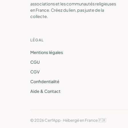
associations et les communautés religieuses
en France. Créez du lien, pas juste de la
collecte.
LÉGAL
Mentions légales
CGU
CGV
Confidentialité
Aide & Contact
© 2026 CerfApp · Hébergé en France 🇫🇷