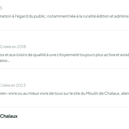
25
tion à l'égard du public, notamment liée à la ruralité édition et adminis
 Créée en 2018
 et aux loisirs de qualité à une citoyenneté toujours plus active et avis
raiso…
 Créée en 2023
vivre ou au mieux vivre de tous sur le site du Moulin de Chalaux, alentou
 Chalaux