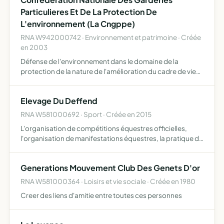
Particulieres Et De La Protection De
L'environnement (La Cngppe)
RNA W942000742 · Environnement et patrimoine · Créée
en 2003
Défense de l'environnement dans le domaine de la
protection de la nature de l'amélioration du cadre de vie
de la protection de l'eau de l'air des sols des sites et
paysages de la gestion de la faune sauvage chasse pêche
Elevage Du Deffend
f…
RNA W581000692 · Sport · Créée en 2015
L'organisation de compétitions équestres officielles,
l'organisation de manifestations équestres, la pratique de
l'activité équestre sous toutes ses formes, la promotion
des équidés et des activités équestres
Generations Mouvement Club Des Genets D'or
RNA W581000364 · Loisirs et vie sociale · Créée en 1980
Creer des liens d'amitie entre toutes ces personnes