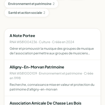
Environnement et patrimoine
· 2
Santé et action sociale
· 2
A Note Portee
RNA W581004236 · Culture · Créée en 2024
Gérer et promouvoir la musique des groupes de musique
de l'association permettre aux groupes de musiciens
amateurs de l'association de se produire dans des
conditions décentes et respectueuses des musiciens,
Alligny-En-Morvan Patrimoine
des organisat…
RNA W581000109 · Environnement et patrimoine · Créée
en 1998
Recherche, connaissance mise en valeur et protection du
patrimoine d'alligny-en-morvan
Association Amicale De Chasse Les Bois