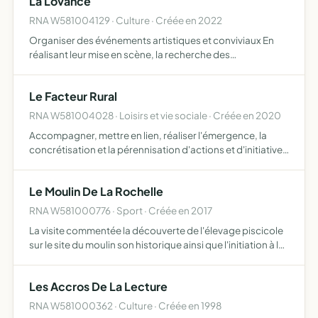
La Lovance
RNA W581004129 · Culture · Créée en 2022
Organiser des événements artistiques et conviviaux En
réalisant leur mise en scène, la recherche des
financements, leur diffusion et leur communication dans
un champ d'interventions culturelles Elle a pour but la
Le Facteur Rural
création…
RNA W581004028 · Loisirs et vie sociale · Créée en 2020
Accompagner, mettre en lien, réaliser l'émergence, la
concrétisation et la pérennisation d'actions et d'initiatives
locales culturelles, créatives, collectives et citoyennes
Mettre en place d'une structure d'exercice d'ac…
Le Moulin De La Rochelle
RNA W581000776 · Sport · Créée en 2017
La visite commentée la découverte de l'élevage piscicole
sur le site du moulin son historique ainsi que l'initiation à la
pêche
Les Accros De La Lecture
RNA W581000362 · Culture · Créée en 1998