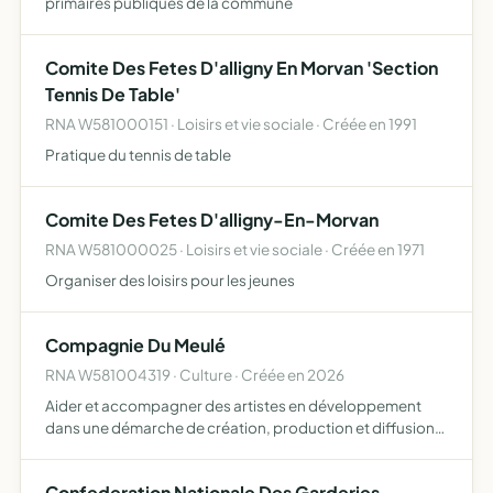
primaires publiques de la commune
Comite Des Fetes D'alligny En Morvan 'Section
Tennis De Table'
RNA W581000151 · Loisirs et vie sociale · Créée en 1991
Pratique du tennis de table
Comite Des Fetes D'alligny-En-Morvan
RNA W581000025 · Loisirs et vie sociale · Créée en 1971
Organiser des loisirs pour les jeunes
Compagnie Du Meulé
RNA W581004319 · Culture · Créée en 2026
Aider et accompagner des artistes en développement
dans une démarche de création, production et diffusion
de spectacles vivants en particulier autour des musiques
actuelles et traditionnelles promouvoir et transmettre la …
Confederation Nationale Des Garderies