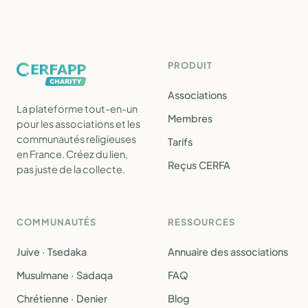
PRODUIT
Associations
La plateforme tout-en-un
Membres
pour les associations et les
communautés religieuses
Tarifs
en France. Créez du lien,
Reçus CERFA
pas juste de la collecte.
COMMUNAUTÉS
RESSOURCES
Juive · Tsedaka
Annuaire des associations
Musulmane · Sadaqa
FAQ
Chrétienne · Denier
Blog