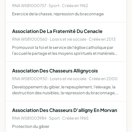
RNA W581000757 · Sport · Créée en 1962
Exercice de la chasse, repression du braconnage
Association De La Fraternité Du Cenacle
RNA W581000560 · Loisirs et vie sociale · Créée en 2013
Promouvoir la foi et le service de l'église catholique par
l'accueil le partage et les moyens spirirtuels et matériels
utiles à cette fin
Association Des Chasseurs Allignycois
RNA W581000930 · Loisirs et vie sociale · Créée en 2000
Developpement du gibier, le repeuplement, l'elevage, la
destruction des nuisibles, la repression du braconnage,
l'exploitation rationnelle de la chasse
Association Des Chasseurs D'alligny En Morvan
RNA W581003984 · Sport · Créée en 1965
Protection du gibier