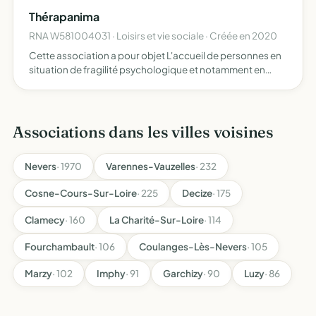
patrimoine Citroën
Thérapanima
RNA W581004031 · Loisirs et vie sociale · Créée en 2020
Cette association a pour objet L'accueil de personnes en
situation de fragilité psychologique et notamment en
situation de Burn-out, cet accueil se fera au sein du siège
social de l'association à Jarnoy - 58230 Alligny-en…
Associations dans les villes voisines
Nevers
· 1970
Varennes-Vauzelles
· 232
Cosne-Cours-Sur-Loire
· 225
Decize
· 175
Clamecy
· 160
La Charité-Sur-Loire
· 114
Fourchambault
· 106
Coulanges-Lès-Nevers
· 105
Marzy
· 102
Imphy
· 91
Garchizy
· 90
Luzy
· 86