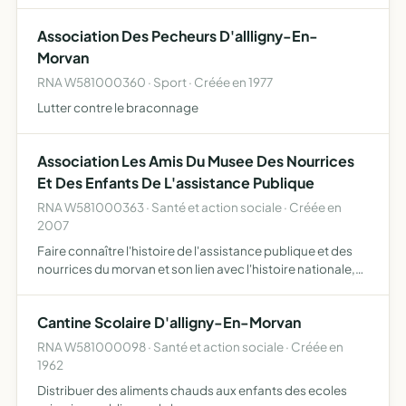
Association Des Pecheurs D'allligny-En-
Morvan
RNA W581000360 · Sport · Créée en 1977
Lutter contre le braconnage
Association Les Amis Du Musee Des Nourrices
Et Des Enfants De L'assistance Publique
RNA W581000363 · Santé et action sociale · Créée en
2007
Faire connaître l'histoire de l'assistance publique et des
nourrices du morvan et son lien avec l'histoire nationale,
assurer la transmission de cette histoire aux jeunes dans
un cadre scolaire ou non, s'interroger sur le…
Cantine Scolaire D'alligny-En-Morvan
RNA W581000098 · Santé et action sociale · Créée en
1962
Distribuer des aliments chauds aux enfants des ecoles