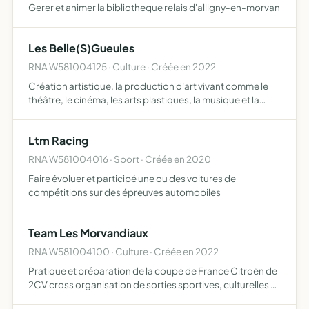
Gerer et animer la bibliotheque relais d'alligny-en-morvan
Les Belle(S)Gueules
RNA W581004125 · Culture · Créée en 2022
Création artistique, la production d'art vivant comme le
théâtre, le cinéma, les arts plastiques, la musique et la
promotion au travers de spectacles et des expositions de
tous ses projets artistiques création, diffusion,…
Ltm Racing
RNA W581004016 · Sport · Créée en 2020
Faire évoluer et participé une ou des voitures de
compétitions sur des épreuves automobiles
Team Les Morvandiaux
RNA W581004100 · Culture · Créée en 2022
Pratique et préparation de la coupe de France Citroën de
2CV cross organisation de sorties sportives, culturelles et
toutes manifestations en rapport avec la 2CV et le