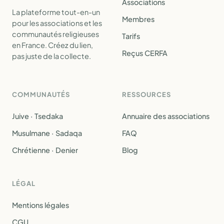
Associations
La plateforme tout-en-un
Membres
pour les associations et les
communautés religieuses
Tarifs
en France. Créez du lien,
Reçus CERFA
pas juste de la collecte.
COMMUNAUTÉS
RESSOURCES
Juive · Tsedaka
Annuaire des associations
Musulmane · Sadaqa
FAQ
Chrétienne · Denier
Blog
LÉGAL
Mentions légales
CGU