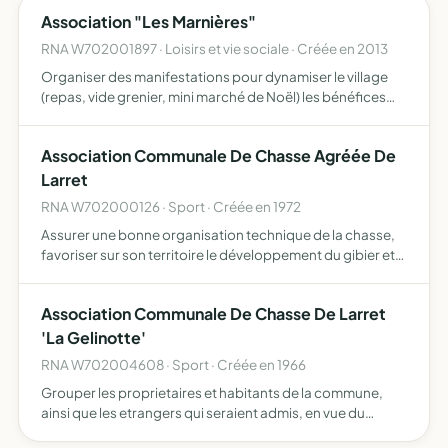
Association "Les Marnières"
RNA W702001897 · Loisirs et vie sociale · Créée en 2013
Organiser des manifestations pour dynamiser le village
(repas, vide grenier, mini marché de Noël) les bénéfices
seront réinvestis dans l'achat de fleurs pour la commune,
de décorations de Noël, de tables et de bancs pou p…
Association Communale De Chasse Agréée De
Larret
RNA W702000126 · Sport · Créée en 1972
Assurer une bonne organisation technique de la chasse,
favoriser sur son territoire le développement du gibier et
de la faune sauvage dans le respect d'un véritable
équilibre agro-sylvocynégétique,, l'éducation
Association Communale De Chasse De Larret
cynégétiqu…
'La Gelinotte'
RNA W702004608 · Sport · Créée en 1966
Grouper les proprietaires et habitants de la commune,
ainsi que les etrangers qui seraient admis, en vue du
developpement du gibier par la protection, le