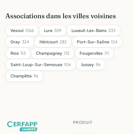
repeuplement, l'elevage, la destruction des nuisibles, la
repressio…
Associations dans les villes voisines
Vesoul
· 1266
Lure
· 359
Luxeuil-Les-Bains
· 333
Gray
· 324
Héricourt
· 282
Port-Sur-Saône
· 124
Rioz
· 113
Champagney
· 112
Fougerolles
· 111
Saint-Loup-Sur-Semouse
· 106
Jussey
· 96
Champlitte
· 96
PRODUIT