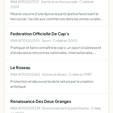
RNA W701007017 · Santé et action sociale · Créée en
2024
Mise en oeuvre d'une épicerie participative favorisant le
lien social, l'accès aux commerces dans les zones rurales
et le développement de l'économie locale sur le territoire
Federation Officielle De Cap's
RNA W701002105 · Sport · Créée en 2003
Pratiquer et faire connaître le cap's, un sport d'adresse et
d'endurance rencontres nationales, internationales,
manifestations festives, formation de joueurs, nommer
des ambassateurs.
Le Roseau
RNA W701002462 · Autres et divers · Créée en 1989
Protection et decouverte de la nature par la creation
artistique
Renaissance Des Deux Granges
RNA W701000239 · Environnement et patrimoine · Créée