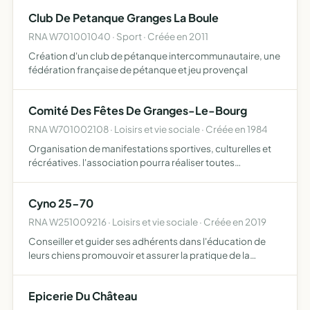
sans connaitre.
Club De Petanque Granges La Boule
RNA W701001040 · Sport · Créée en 2011
Création d'un club de pétanque intercommunautaire, une
fédération française de pétanque et jeu provençal
Comité Des Fêtes De Granges-Le-Bourg
RNA W701002108 · Loisirs et vie sociale · Créée en 1984
Organisation de manifestations sportives, culturelles et
récréatives. l'association pourra réaliser toutes
opérations liées directement ou indirectement à son
objet, établir des conventions, adhérer à toutes
Cyno 25-70
fédérations o…
RNA W251009216 · Loisirs et vie sociale · Créée en 2019
Conseiller et guider ses adhérents dans l'éducation de
leurs chiens promouvoir et assurer la pratique de la
recherche utilitaire (recherche de personnes disparues)
avec un chien, et d'autres activités canines de loisirs
Epicerie Du Château