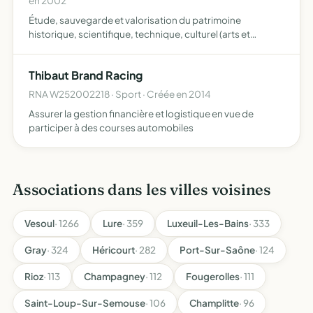
en 2002
Étude, sauvegarde et valorisation du patrimoine
historique, scientifique, technique, culturel (arts et
traditions populaires) et naturel de Granges le Bourg et
des environs mise en oeuvre de diverses actions
Thibaut Brand Racing
d'animation, …
RNA W252002218 · Sport · Créée en 2014
Assurer la gestion financière et logistique en vue de
participer à des courses automobiles
Associations dans les villes voisines
Vesoul
· 1266
Lure
· 359
Luxeuil-Les-Bains
· 333
Gray
· 324
Héricourt
· 282
Port-Sur-Saône
· 124
Rioz
· 113
Champagney
· 112
Fougerolles
· 111
Saint-Loup-Sur-Semouse
· 106
Champlitte
· 96