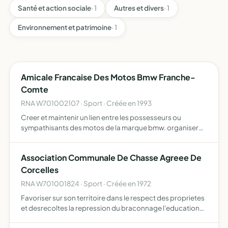
Santé et action sociale
· 1
Autres et divers
· 1
Environnement et patrimoine
· 1
Amicale Francaise Des Motos Bmw Franche-
Comte
RNA W701002107 · Sport · Créée en 1993
Creer et maintenir un lien entre les possesseurs ou
sympathisants des motos de la marque bmw. organiser
un ou plusieurs rassemblements afin de faire decouvrir le
patrimoine regional de l'association. participer a la vie a…
Association Communale De Chasse Agreee De
Corcelles
RNA W701001824 · Sport · Créée en 1972
Favoriser sur son territoire dans le respect des proprietes
et desrecoltes la repression du braconnage l'education
cynegetique de ses membres la destruction des nuisibles