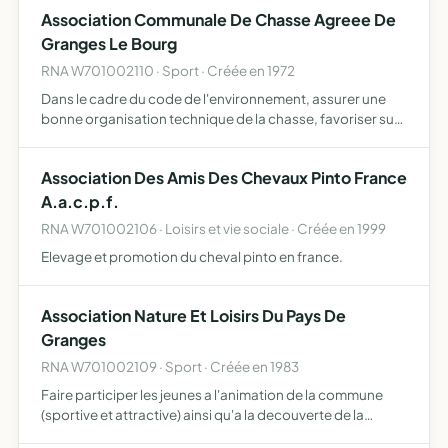
et assurer une meilleure organisation technique de…
Association Communale De Chasse Agreee De
Granges Le Bourg
RNA W701002110 · Sport · Créée en 1972
Dans le cadre du code de l'environnement, assurer une
bonne organisation technique de la chasse, favoriser sur
son territoire le développement du gibier et de la faune
sauvage dans le respect d'un véritable équilibre agro…
Association Des Amis Des Chevaux Pinto France
A.a.c.p.f.
RNA W701002106 · Loisirs et vie sociale · Créée en 1999
Elevage et promotion du cheval pinto en france.
Association Nature Et Loisirs Du Pays De
Granges
RNA W701002109 · Sport · Créée en 1983
Faire participer les jeunes a l'animation de la commune
(sportive et attractive) ainsi qu'a la decouverte de la
nature (bois, curiosites naturelles et autres) qu'ils cotoient