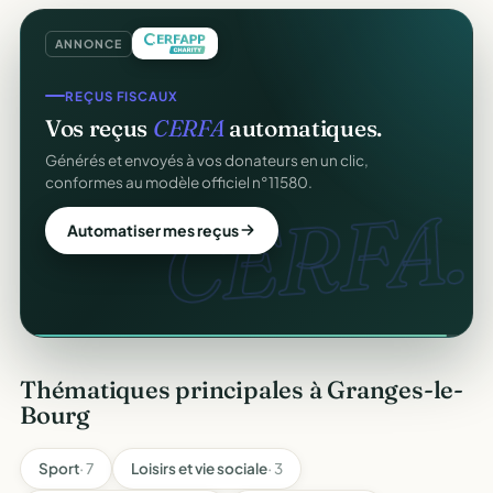
ANNONCE
COLLECTE DE DONS
REÇUS FISCAUX
Collectez des dons
en ligne
.
Vos reçus
CERFA
automatiques.
Campagnes, paiement sécurisé, reçu fiscal instantané
Générés et envoyés à vos donateurs en un clic,
pour chaque donateur. 100 % gratuit.
conformes au modèle officiel n°11580.
dons
CERFA.
Lancer ma collecte
Automatiser mes reçus
Thématiques principales à Granges-le-
Bourg
Sport
· 7
Loisirs et vie sociale
· 3