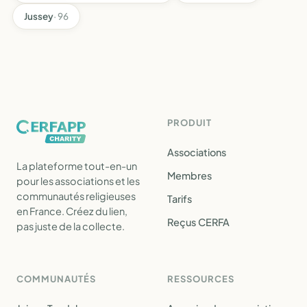
Jussey
· 96
PRODUIT
Associations
La plateforme tout-en-un
Membres
pour les associations et les
communautés religieuses
Tarifs
en France. Créez du lien,
Reçus CERFA
pas juste de la collecte.
COMMUNAUTÉS
RESSOURCES