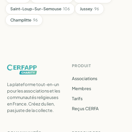
Saint-Loup-Sur-Semouse
· 106
Jussey
· 96
Champlitte
· 96
PRODUIT
Associations
La plateforme tout-en-un
Membres
pour les associations et les
communautés religieuses
Tarifs
en France. Créez du lien,
Reçus CERFA
pas juste de la collecte.