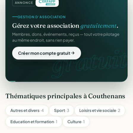
ANNONCE
GESTION D'ASSOCIATION
Gérez votre association
gratuitement
.
Membres, dons, événements, reçus — tout votre pilotage
au même endroit, sans rien payer.
gratuit
Créer mon compte gratuit
Thématiques principales à Couthenans
Autres et divers
· 4
Sport
· 3
Loisirs et vie sociale
· 2
Education et formation
· 1
Culture
· 1