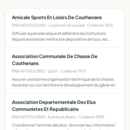
Amicale Sports Et Loisirs De Couthenans
RNA W701000401 · Loisirs et vie sociale · Créée en 1956
Diffuser la pensée laïque et défendre les institutions
laïques existantes mettre à la disposition de tous, les
moyens de développement d'activités éducatives,
sociales, culturelles et de loisirs éducation physique,
Association Communale De Chasse De
sporti…
Couthenans
RNA W701001855 · Sport · Créée en 1973
Assurer une bonne organisation technique de la chasse,
favoriser sur son territoire le développement du gibier et
de la faune sauvage dans le respect d'un véritable
équilibre agro-sylvocynégétique,, l'éducation
Association Departementale Des Elus
cynégétiqu…
Communistes Et Republicains
RNA W701001854 · Autres et divers · Créée en 1983
Coordonner l'activite des elus. favoriser leur information