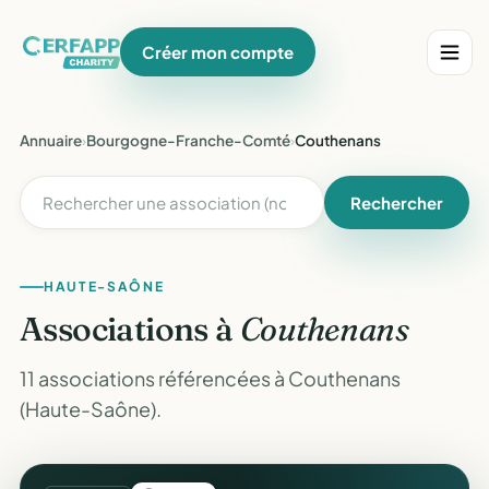
Créer mon compte
Annuaire
›
Bourgogne-Franche-Comté
›
Couthenans
Rechercher
HAUTE-SAÔNE
Associations à
Couthenans
11 associations référencées à Couthenans
(Haute-Saône).