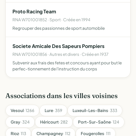
Proto Racing Team
RNA W701001852 · Sport · Créée en 1994
Regrouper des passionnes de sport automobile
Societe Amicale Des Sapeurs Pompiers
RNA W701001856 · Autres et divers · Créée en 1937
Subvenir aux frais des fetes et concours ayant pour but le
perfec-tionnement de l'instruction du corps
Associations dans les villes voisines
Vesoul
· 1266
Lure
· 359
Luxeuil-Les-Bains
· 333
Gray
· 324
Héricourt
· 282
Port-Sur-Saône
· 124
Rioz
· 113
Champagney
· 112
Fougerolles
· 111