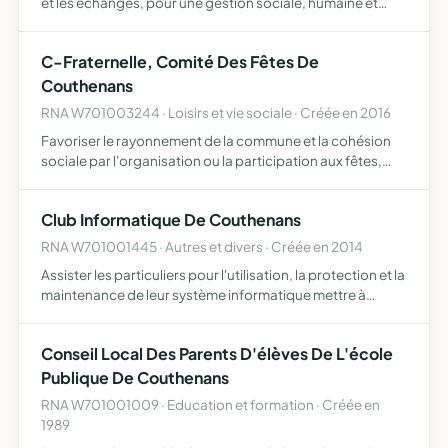
et les echanges, pour une gestion sociale, humaine et
democratique.
C-Fraternelle, Comité Des Fêtes De
Couthenans
RNA W701003244 · Loisirs et vie sociale · Créée en 2016
Favoriser le rayonnement de la commune et la cohésion
sociale par l'organisation ou la participation aux fêtes,
repas et autres animations tant sur le territoire de la
commune qu'à l'extérieur ses moyens d'action sont la …
Club Informatique De Couthenans
RNA W701001445 · Autres et divers · Créée en 2014
Assister les particuliers pour l'utilisation, la protection et la
maintenance de leur système informatique mettre à
disposition dans nos locaux les outils matériels et logiciels
afin de dépanner ou évoluer leur système in…
Conseil Local Des Parents D'élèves De L'école
Publique De Couthenans
RNA W701001009 · Education et formation · Créée en
1989