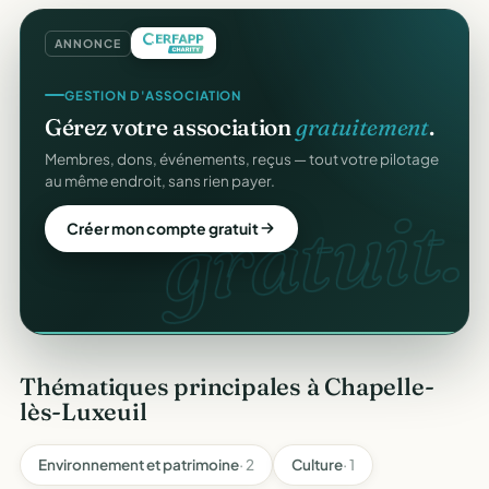
ANNONCE
REÇUS FISCAUX
GESTION D'ASSOCIATION
Vos reçus
CERFA
automatiques.
Gérez votre association
gratuitement
.
Générés et envoyés à vos donateurs en un clic,
Membres, dons, événements, reçus — tout votre pilotage
conformes au modèle officiel n°11580.
au même endroit, sans rien payer.
CERFA
gratuit.
Automatiser mes reçus
Créer mon compte gratuit
Thématiques principales à Chapelle-
lès-Luxeuil
Environnement et patrimoine
· 2
Culture
· 1