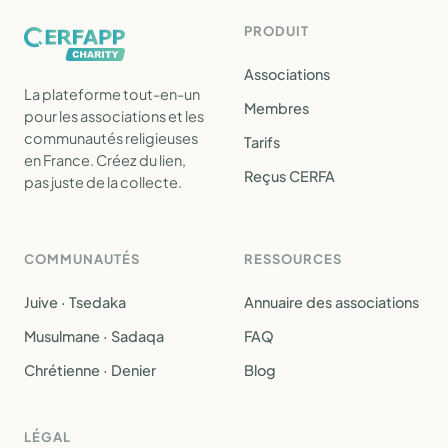
PRODUIT
Associations
La plateforme tout-en-un
Membres
pour les associations et les
communautés religieuses
Tarifs
en France. Créez du lien,
Reçus CERFA
pas juste de la collecte.
COMMUNAUTÉS
RESSOURCES
Juive · Tsedaka
Annuaire des associations
Musulmane · Sadaqa
FAQ
Chrétienne · Denier
Blog
LÉGAL