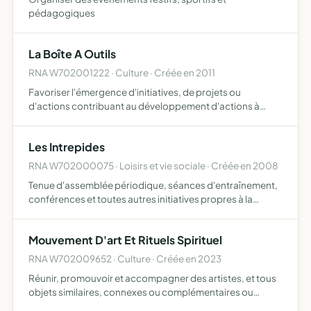
pédagogiques
La Boîte A Outils
RNA W702001222 · Culture · Créée en 2011
Favoriser l'émergence d'initiatives, de projets ou
d'actions contribuant au développement d'actions à
vocation culturelle intervenir dans le cadre de la
production de spectacles vivants, tant dans le domaine
Les Intrepides
de l'expressi…
RNA W702000075 · Loisirs et vie sociale · Créée en 2008
Tenue d'assemblée périodique, séances d'entraînement,
conférences et toutes autres initiatives propres à la
formation physique et morale des membres de
l'association, préparation à des loisirs et animations
Mouvement D'art Et Rituels Spirituel
pouvant intére…
RNA W702009652 · Culture · Créée en 2023
Réunir, promouvoir et accompagner des artistes, et tous
objets similaires, connexes ou complémentaires ou
susceptibles d'en favoriser la réalisation ou le