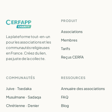
PRODUIT
Associations
La plateforme tout-en-un
Membres
pour les associations et les
communautés religieuses
Tarifs
en France. Créez du lien,
Reçus CERFA
pas juste de la collecte.
COMMUNAUTÉS
RESSOURCES
Juive · Tsedaka
Annuaire des associations
Musulmane · Sadaqa
FAQ
Chrétienne · Denier
Blog