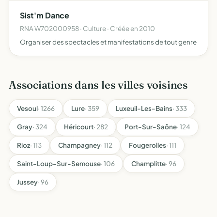
développement
Sist'm Dance
RNA W702000958 · Culture · Créée en 2010
Organiser des spectacles et manifestations de tout genre
Associations dans les villes voisines
Vesoul
· 1266
Lure
· 359
Luxeuil-Les-Bains
· 333
Gray
· 324
Héricourt
· 282
Port-Sur-Saône
· 124
Rioz
· 113
Champagney
· 112
Fougerolles
· 111
Saint-Loup-Sur-Semouse
· 106
Champlitte
· 96
Jussey
· 96