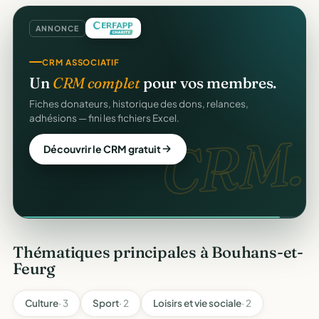
ANNONCE
CRM ASSOCIATIF
Un
CRM complet
pour vos membres.
Fiches donateurs, historique des dons, relances,
adhésions — fini les fichiers Excel.
CRM.
Découvrir le CRM gratuit
Thématiques principales à Bouhans-et-
Feurg
Culture
· 3
Sport
· 2
Loisirs et vie sociale
· 2