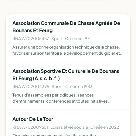
Association Communale De Chasse Agréée De
Bouhans Et Feurg
RNA W702005457 · Sport · Créée en 1972
Assurer une bonne organisation technique de la chasse,
favoriser sur son territoire le développement du gibier et
de la faune sauvage dans le respect d'un véritable
équilibre agro-sylvocynégétique,, l'éducation
Association Sportive Et Culturelle De Bouhans
cynégétiqu…
Et Feurg (A.s.c.b.f.)
RNA W702004395 · Sport · Créée en 1983
Tenus d'assemblees periodiques, seances
d'entrainements, conferences et toutes initiatives
propres a la formation physique et morale des membres
de l'association, preparation a des loisirs et animations
Autour De La Tour
pouvant interesser…
RNA W702009551 · Loisirs et vie sociale · Créée en 2022
Organiser des évenements festifs, sportifs et