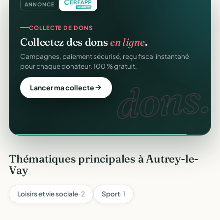
ANNONCE
COLLECTE DE DONS
Collectez des dons
en ligne
.
Campagnes, paiement sécurisé, reçu fiscal instantané
pour chaque donateur. 100 % gratuit.
dons.
Lancer ma collecte
Thématiques principales à Autrey-le-
Vay
Loisirs et vie sociale
· 2
Sport
· 1