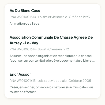
As Du Blanc Cass
RNA W701001310 · Loisirs et vie sociale · Créée en 1993
Animation du village.
Association Communale De Chasse Agréée De
Autrey -Le-Vay
RNA W701001614 · Sport · Créée en 1972
Assurer une bonne organisation technique de la chasse,
favoriser sur son territoire le développement du gibier et
de la faune sauvage dans le respect d'un véritable
équilibre agro-sylvocynégétique,, l'éducation
Eric' Assoc'
cynégétiqu…
RNA W701001613 · Loisirs et vie sociale · Créée en 2005
Créer, enseigner, promouvoir l'expression musicale sous
toutes ses formes.