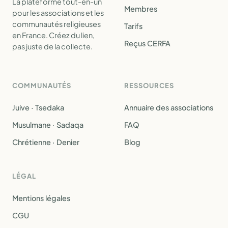
La plateforme tout-en-un
Membres
pour les associations et les
communautés religieuses
Tarifs
en France. Créez du lien,
Reçus CERFA
pas juste de la collecte.
COMMUNAUTÉS
RESSOURCES
Juive · Tsedaka
Annuaire des associations
Musulmane · Sadaqa
FAQ
Chrétienne · Denier
Blog
LÉGAL
Mentions légales
CGU