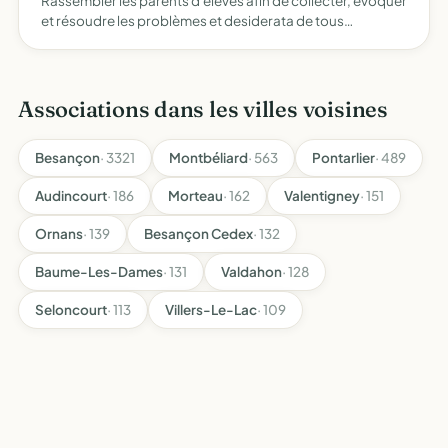
Rassembler les parents d'élèves afin de collecter, évoquer
et résoudre les problèmes et desiderata de tous
concernant l'école organiser des manifestations dont les
bénéfices serviront à améliorer la vie scolaire
Associations dans les villes voisines
Besançon
· 3321
Montbéliard
· 563
Pontarlier
· 489
Audincourt
· 186
Morteau
· 162
Valentigney
· 151
Ornans
· 139
Besançon Cedex
· 132
Baume-Les-Dames
· 131
Valdahon
· 128
Seloncourt
· 113
Villers-Le-Lac
· 109