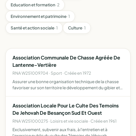
Education et formation
· 2
Environnement et patrimoine
· 1
Santé et action sociale
· 1
Culture
· 1
Association Communale De Chasse Agréée De
Lantenne-Vertière
RNA W251009704 · Sport · Créée en 1972
Assurer une bonne organisation technique de la chasse
favoriser sur son territoire le développement du gibier et
de la faune sauvage dans le respect d'un véritable
équilibre agro-sylvo-cynégétique permettre l'éducation
Association Locale Pour Le Culte Des Temoins
cy…
De Jehovah De Besançon Sud Et Ouest
RNA W251000275 · Loisirs et vie sociale · Créée en 1961
Exclusivement, subvenir aux frais, à l'entretien et à
l'exercice public du culte des Témoins de Jéhovah