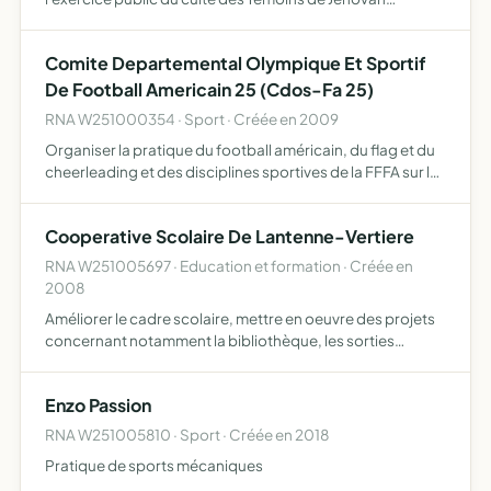
apporter son aide et son assistance à toute association
poursuivant un objet identique acquérir, louer ou
Comite Departemental Olympique Et Sportif
construire …
De Football Americain 25 (Cdos-Fa 25)
RNA W251000354 · Sport · Créée en 2009
Organiser la pratique du football américain, du flag et du
cheerleading et des disciplines sportives de la FFFA sur le
territoire de sa compétence entretenir tous les rapports
avec la FFFA, la ligue de Franche-Comté de fo…
Cooperative Scolaire De Lantenne-Vertiere
RNA W251005697 · Education et formation · Créée en
2008
Améliorer le cadre scolaire, mettre en oeuvre des projets
concernant notamment la bibliothèque, les sorties
éducatives et classes de découverte, promotion des
activités culturelles et artistiques, découverte et la
Enzo Passion
maitris…
RNA W251005810 · Sport · Créée en 2018
Pratique de sports mécaniques