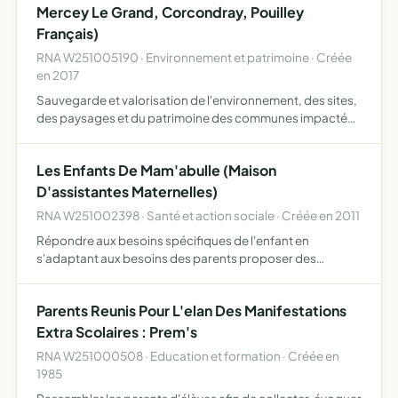
Mercey Le Grand, Corcondray, Pouilley
Français)
RNA W251005190 · Environnement et patrimoine · Créée
en 2017
Sauvegarde et valorisation de l'environnement, des sites,
des paysages et du patrimoine des communes impactées
notamment par le projet éolien Doubs Ouest Energies 1 et
2 elle a également pour objet la protection des espac…
Les Enfants De Mam'abulle (Maison
D'assistantes Maternelles)
RNA W251002398 · Santé et action sociale · Créée en 2011
Répondre aux besoins spécifiques de l'enfant en
s'adaptant aux besoins des parents proposer des
moments de partage avec les gens du village (ou des
alentours) et les associations
Parents Reunis Pour L'elan Des Manifestations
Extra Scolaires : Prem's
RNA W251000508 · Education et formation · Créée en
1985