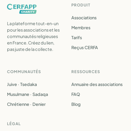
PRODUIT
Associations
La plateforme tout-en-un
Membres
pour les associations et les
communautés religieuses
Tarifs
en France. Créez du lien,
Reçus CERFA
pas juste de la collecte.
COMMUNAUTÉS
RESSOURCES
Juive · Tsedaka
Annuaire des associations
Musulmane · Sadaqa
FAQ
Chrétienne · Denier
Blog
LÉGAL