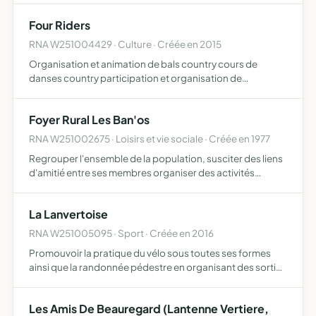
Four Riders
RNA W251004429 · Culture · Créée en 2015
Organisation et animation de bals country cours de
danses country participation et organisation de
manifestations dont la thématique relève de la danse
country
Foyer Rural Les Ban'os
RNA W251002675 · Loisirs et vie sociale · Créée en 1977
Regrouper l'ensemble de la population, susciter des liens
d'amitié entre ses membres organiser des activités
diverses (tombolas, kermesses, taro, choucroutes, etc.)
créer des groupes de loisirs pour les jeunes et toute au…
La Lanvertoise
RNA W251005095 · Sport · Créée en 2016
Promouvoir la pratique du vélo sous toutes ses formes
ainsi que la randonnée pédestre en organisant des sorties
en groupe, participant à des randonnées cyclistes, VTT ou
pédestre, organisant des manifestations sportives, …
Les Amis De Beauregard (Lantenne Vertiere,