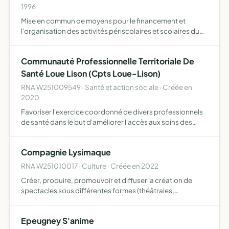
1996
Mise en commun de moyens pour le financement et
l'organisation des activités périscolaires et scolaires du
RPI après décision et accord préalable avec le corps
enseignant
Communauté Professionnelle Territoriale De
Santé Loue Lison (Cpts Loue-Lison)
RNA W251009549 · Santé et action sociale · Créée en
2020
Favoriser l'exercice coordonné de divers professionnels
de santé dans le but d'améliorer l'accès aux soins des
patients du territoire de la CPTS Loue Lison (liste
exhaustive des communes concernées en annexe 2) , afin
Compagnie Lysimaque
de …
RNA W251010017 · Culture · Créée en 2022
Créer, produire, promouvoir et diffuser la création de
spectacles sous différentes formes (théâtrales,
musicales, chorégraphiques, plastiques, vidéo-
graphiques, pyrotechniques, etc ) favoriser la
Epeugney S'anime
démocratisation culturell…