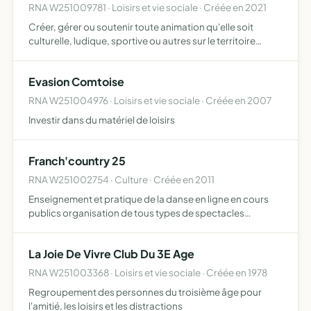
RNA W251009781 · Loisirs et vie sociale · Créée en 2021
Créer, gérer ou soutenir toute animation qu'elle soit
culturelle, ludique, sportive ou autres sur le territoire
communal et au delà
Evasion Comtoise
RNA W251004976 · Loisirs et vie sociale · Créée en 2007
Investir dans du matériel de loisirs
Franch'country 25
RNA W251002754 · Culture · Créée en 2011
Enseignement et pratique de la danse en ligne en cours
publics organisation de tous types de spectacles
artistiques mise en application des cours enseignés elle
peut s'ouvrir à tout type d'expression corporelle pour
La Joie De Vivre Club Du 3E Age
laque…
RNA W251003368 · Loisirs et vie sociale · Créée en 1978
Regroupement des personnes du troisième âge pour
l'amitié, les loisirs et les distractions