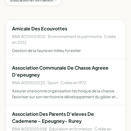
Amicale Des Ecouvottes
RNA W251003012 · Environnement et patrimoine · Créée
en 2012
Gestion de la faune en milieu forestier
Association Communale De Chasse Agreee
D'epeugney
RNA W251005125 · Sport · Créée en 1972
Assurer une bonne organisation technique de la chasse
favoriser sur son territoire le développement du gibier et
de la faune sauvage dans le respect d'un véritable
équilibre agro-sylvo-cynégétique permettre l'éducation
Association Des Parents D'eleves De
cy…
Cademene - Epeugney- Rurey
RNA W251000458 · Education et formation · Créée en