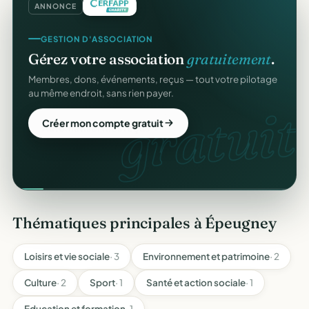
ANNONCE
GESTION D'ASSOCIATION
Gérez votre association
gratuitement
.
Membres, dons, événements, reçus — tout votre pilotage
au même endroit, sans rien payer.
gratuit.
Créer mon compte gratuit
Thématiques principales à Épeugney
Loisirs et vie sociale
· 3
Environnement et patrimoine
· 2
Culture
· 2
Sport
· 1
Santé et action sociale
· 1
Education et formation
· 1