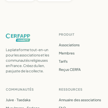
PRODUIT
Associations
La plateforme tout-en-un
Membres
pour les associations et les
communautés religieuses
Tarifs
en France. Créez du lien,
Reçus CERFA
pas juste de la collecte.
COMMUNAUTÉS
RESSOURCES
Juive · Tsedaka
Annuaire des associations