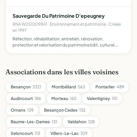
Sauvegarde Du Patrimoine D'epeugney
RNA W251009841 · Environnement et patrimoine · Créée
en 1997
Réfection, réhabilitation, entretien, rénovation,
protection et valorisation du patrimoine bâti, culturel,
naturel et historique
Associations dans les villes voisines
Besançon
· 3321
Montbéliard
· 563
Pontarlier
· 489
Audincourt
· 186
Morteau
· 162
Valentigney
· 151
Ornans
· 139
Besançon Cedex
· 132
Baume-Les-Dames
· 131
Valdahon
· 128
Seloncourt
· 113
Villers-Le-Lac
· 109