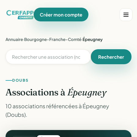
Créer mon compte
Annuaire
›
Bourgogne-Franche-Comté
›
Épeugney
Rechercher
DOUBS
Associations à
Épeugney
10 associations référencées à Épeugney
(Doubs).