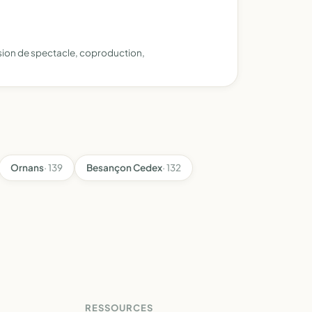
usion de spectacle, coproduction,
Ornans
· 139
Besançon Cedex
· 132
RESSOURCES