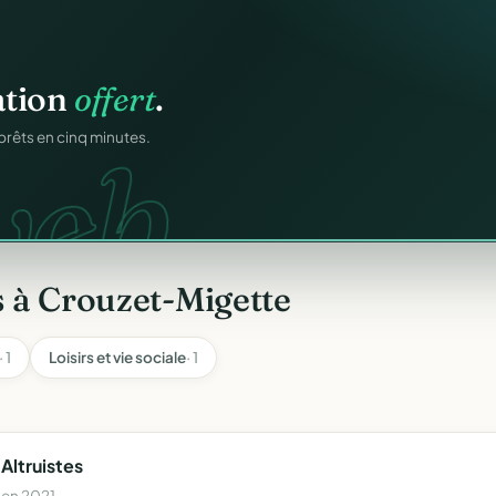
os membres.
ation
offert
.
RM.
web.
dhésions — fini les
prêts en cinq minutes.
 à Crouzet-Migette
· 1
Loisirs et vie sociale
· 1
Altruistes
 en 2021