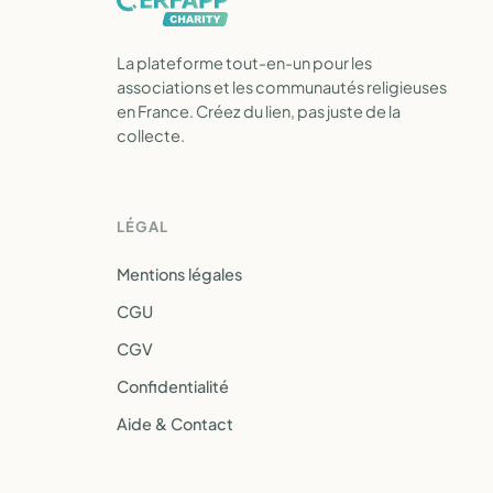
La plateforme tout-en-un pour les
associations et les communautés religieuses
en France. Créez du lien, pas juste de la
collecte.
LÉGAL
Mentions légales
CGU
CGV
Confidentialité
Aide & Contact