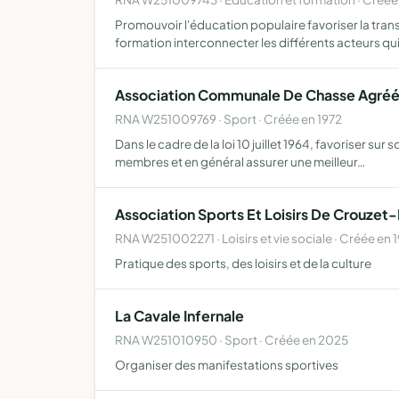
Promouvoir l'éducation populaire favoriser la tran
formation interconnecter les différents acteurs qu
Association Communale De Chasse Agré
RNA W251009769 · Sport · Créée en 1972
Dans le cadre de la loi 10 juillet 1964, favoriser s
membres et en général assurer une meilleur…
Association Sports Et Loisirs De Crouzet
RNA W251002271 · Loisirs et vie sociale · Créée en 
Pratique des sports, des loisirs et de la culture
La Cavale Infernale
RNA W251010950 · Sport · Créée en 2025
Organiser des manifestations sportives