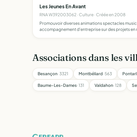
Les Jeunes En Avant
RNA W392003062 · Culture · Créée en 2008
Promouvoir diverses animations spectacles musicau
accompagnement d'entreprise sur des projets en m
Associations dans les vil
Besançon
· 3321
Montbéliard
· 563
Pontarl
Baume-Les-Dames
· 131
Valdahon
· 128
Se