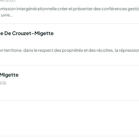
smission intergénérationnelle créer et présenter des conférences gesticu
i uvre…
ée De Crouzet-Migette
ur son territoire, dans le respect des propriétés et des récoltes, la répr
-Migette
1976