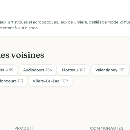
x, artistiques et acrobatiques, jeux de lumière, défilés de mode, diff
ettant à leur dispos…
les voisines
ier
· 489
Audincourt
· 186
Morteau
· 162
Valentigney
· 151
loncourt
· 113
Villers-Le-Lac
· 109
PRODUIT
COMMUNAUTÉS