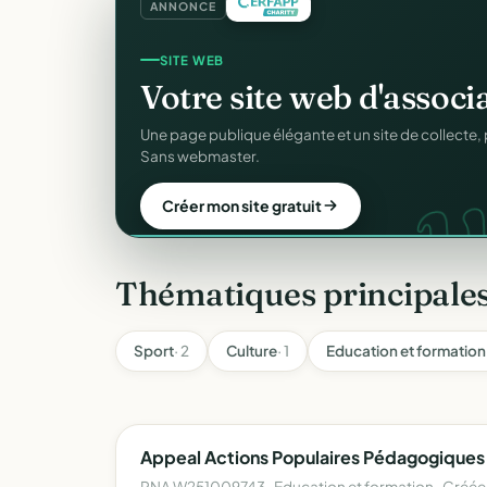
ANNONCE
CRM ASSOCIATIF
SITE WEB
Un
CRM complet
pour v
Votre site web d'associ
C
Fiches donateurs, historique des dons, relances, a
Une page publique élégante et un site de collecte, 
fichiers Excel.
Sans webmaster.
Découvrir le CRM gratuit
Créer mon site gratuit
Thématiques principales
Sport
· 2
Culture
· 1
Education et formation
Appeal Actions Populaires Pédagogiques 
RNA W251009743 · Education et formation · Créée