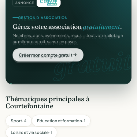
ANNONCE
GESTION D'ASSOCIATION
SITE WEB
Gérez votre association
gratuitement
.
Votre site web d'association
offert
.
Membres, dons, événements, reçus — tout votre pilotage
Une page publique élégante et un site de collecte, prêts
au même endroit, sans rien payer.
en cinq minutes. Sans webmaster.
gratuit
web.
Créer mon compte gratuit
Créer mon site gratuit
Thématiques principales à
Courtefontaine
Sport
· 4
Education et formation
· 1
Loisirs et vie sociale
· 1