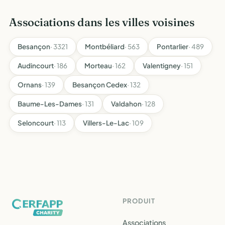
Associations dans les villes voisines
Besançon
· 3321
Montbéliard
· 563
Pontarlier
· 489
Audincourt
· 186
Morteau
· 162
Valentigney
· 151
Ornans
· 139
Besançon Cedex
· 132
Baume-Les-Dames
· 131
Valdahon
· 128
Seloncourt
· 113
Villers-Le-Lac
· 109
PRODUIT
Associations