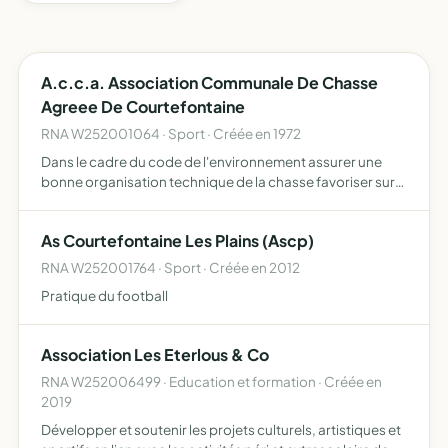
A.c.c.a. Association Communale De Chasse
Agreee De Courtefontaine
RNA W252001064 · Sport · Créée en 1972
Dans le cadre du code de l'environnement assurer une
bonne organisation technique de la chasse favoriser sur
son territoire le développement du gibier et de la faune
sauvage dans le respect d'un véritable équilibre agro-s…
As Courtefontaine Les Plains (Ascp)
RNA W252001764 · Sport · Créée en 2012
Pratique du football
Association Les Eterlous & Co
RNA W252006499 · Education et formation · Créée en
2019
Développer et soutenir les projets culturels, artistiques et