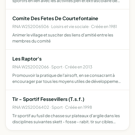
sportifs en lien avec les activités péri et extrascolaire de
l'accueil périscolaire Les Eterlous de commune de Vaufrey
développer les liens intergénérationnels …
Comite Des Fetes De Courtefontaine
RNA W252006506 · Loisirs et vie sociale · Créée en 1981
Animer le village et susciter des liens d'amitié entre les
membres du comité
Les Raptor's
RNA W252002066 · Sport · Créée en 2013
Promouvoir la pratique de l'airsoft, en se consacrant à
encourager par tous les moyens utiles de développement
de manifestations liées à cette activité et en rassemblant
autant que possible tous types de partenaires susce…
Tir - Sportif Fessevillers (T.s.f.)
RNA W252006402 · Sport · Créée en 1998
Tir sportif au fusil de chasse sur plateaux d'argile dans les
disciplines suivantes skett - fosse - rabit. tir sur cibles
avec carabine à air comprimé