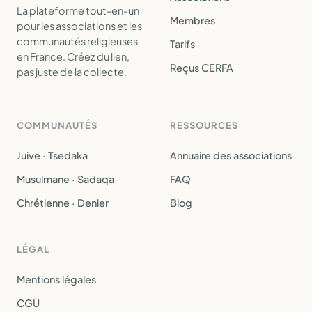
La plateforme tout-en-un
Membres
pour les associations et les
communautés religieuses
Tarifs
en France. Créez du lien,
Reçus CERFA
pas juste de la collecte.
COMMUNAUTÉS
RESSOURCES
Juive · Tsedaka
Annuaire des associations
Musulmane · Sadaqa
FAQ
Chrétienne · Denier
Blog
LÉGAL
Mentions légales
CGU