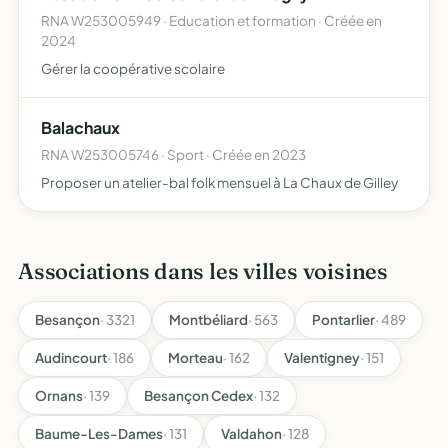
RNA W253005949 · Education et formation · Créée en
2024
Gérer la coopérative scolaire
Balachaux
RNA W253005746 · Sport · Créée en 2023
Proposer un atelier-bal folk mensuel à La Chaux de Gilley
Associations dans les villes voisines
Besançon
· 3321
Montbéliard
· 563
Pontarlier
· 489
Audincourt
· 186
Morteau
· 162
Valentigney
· 151
Ornans
· 139
Besançon Cedex
· 132
Baume-Les-Dames
· 131
Valdahon
· 128