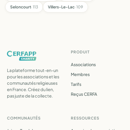
Seloncourt
· 113
Villers-Le-Lac
· 109
PRODUIT
Associations
La plateforme tout-en-un
Membres
pour les associations et les
communautés religieuses
Tarifs
en France. Créez du lien,
Reçus CERFA
pas juste de la collecte.
COMMUNAUTÉS
RESSOURCES