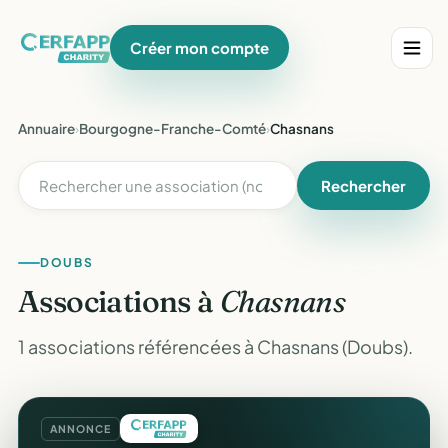
Créer mon compte
Annuaire
›
Bourgogne-Franche-Comté
›
Chasnans
Rechercher
DOUBS
Associations à
Chasnans
1 associations référencées à Chasnans (Doubs).
ANNONCE