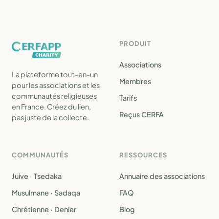
PRODUIT
Associations
La plateforme tout-en-un
Membres
pour les associations et les
communautés religieuses
Tarifs
en France. Créez du lien,
Reçus CERFA
pas juste de la collecte.
COMMUNAUTÉS
RESSOURCES
Juive · Tsedaka
Annuaire des associations
Musulmane · Sadaqa
FAQ
Chrétienne · Denier
Blog