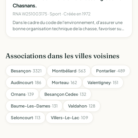
Chasnans.
RNA W251003175 · Sport · Créée en 1972
Dans le cadre du code de l'environnement, d'assurer une
bonne organisation technique de la chasse, favoriser sur
son territoire le développement du gibier et de la faune
sauvage dans le respect d'un véritable équilibre ag…
Associations dans les villes voisines
Besançon
· 3321
Montbéliard
· 563
Pontarlier
· 489
Audincourt
· 186
Morteau
· 162
Valentigney
· 151
Ornans
· 139
Besançon Cedex
· 132
Baume-Les-Dames
· 131
Valdahon
· 128
Seloncourt
· 113
Villers-Le-Lac
· 109