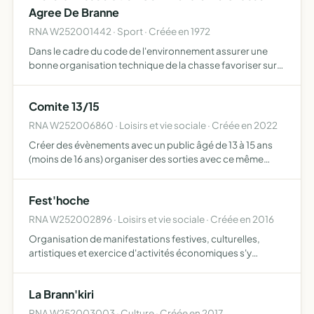
Agree De Branne
RNA W252001442 · Sport · Créée en 1972
Dans le cadre du code de l'environnement assurer une
bonne organisation technique de la chasse favoriser sur
son territoire le développement du gibier et de la faune
sauvage dans le respect d'un véritable équilibre agro-s…
Comite 13/15
RNA W252006860 · Loisirs et vie sociale · Créée en 2022
Créer des évènements avec un public âgé de 13 à 15 ans
(moins de 16 ans) organiser des sorties avec ce même
public créer des spectacles (danses, défilés...) prévoir
une semaine en gîte par promotion pour monter le
Fest'hoche
spectac…
RNA W252002896 · Loisirs et vie sociale · Créée en 2016
Organisation de manifestations festives, culturelles,
artistiques et exercice d'activités économiques s'y
rapportant
La Brann'kiri
RNA W252003003 · Culture · Créée en 2017