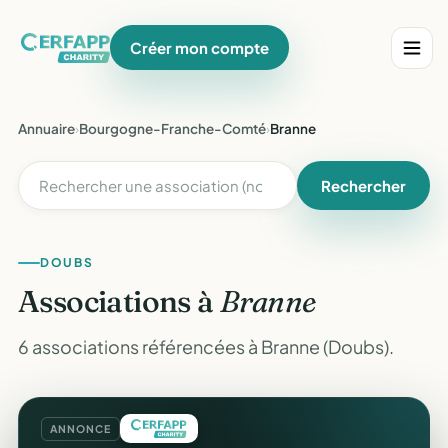
Créer mon compte
Annuaire
›
Bourgogne-Franche-Comté
›
Branne
Rechercher
DOUBS
Associations à
Branne
6 associations référencées à Branne (Doubs).
ANNONCE