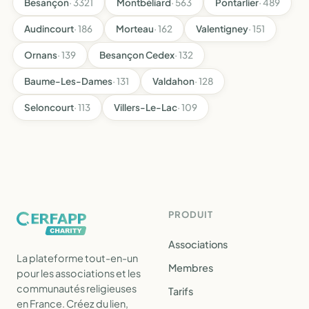
Besançon
· 3321
Montbéliard
· 563
Pontarlier
· 489
Audincourt
· 186
Morteau
· 162
Valentigney
· 151
Ornans
· 139
Besançon Cedex
· 132
Baume-Les-Dames
· 131
Valdahon
· 128
Seloncourt
· 113
Villers-Le-Lac
· 109
PRODUIT
Associations
La plateforme tout-en-un
Membres
pour les associations et les
communautés religieuses
Tarifs
en France. Créez du lien,