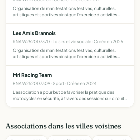
Organisation de manifestations festives, culturelles,
artistiques et sportives ainsi que l'exercice d'activités
économiques s'y rapportant
Les Amis Brannois
RNA W252007370 · Loisirs et vie sociale · Créée en 2025
Organisation de manifestations festives, culturelles,
artistiques et sportives ainsi que l'exercice d'activités
économiques s'y rapportant
Mrl Racing Team
RNA W252007309 · Sport · Créée en 2024
L'association a pour but de favoriser la pratique des
motocycles en sécurité, à travers des sessions sur circuits
fermés et encadrés ainsi que des promenades ou séjours
en groupe Mais aussi de partager une passion commune…
Associations dans les villes voisines