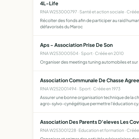
4L-Life
RNA W253000797 · Santé et action sociale · Créée
Récolter des fonds afin de participer au raid human
défavorisés du Maroc
Aps - Association Prise De Son
RNA W253000504 · Sport · Créée en 2010
Organiser des meetings tuning automobiles et sur 
Association Communale De Chasse Agre
RNA W252001494 · Sport · Créée en 1973
Assurer une bonne organisation technique de la chas
agro-sylvo-cynégétique permettre l'éducation cy
Association Des Parents D'eleves Les Covi
RNA W253001228 · Education et formation · Créée
Organiser et animer des activités périscolaires de