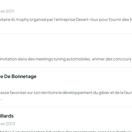
 en 2011
itaire 4L trophy organisé par l'entreprise Desert-tour pour fournir des f
invitation dans des meetings tuning automobiles, animer des concours 
ee De Bonnetage
se favoriser sur son territoire le développement du gibier et de la fau
…
llards
 en 2013
stinées à soutenir l'action éducative des enseignants, sans se substitu