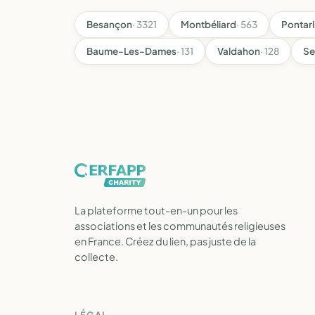
Besançon
· 3321
Montbéliard
· 563
Pontarl
Baume-Les-Dames
· 131
Valdahon
· 128
Se
La plateforme tout-en-un pour les
associations et les communautés religieuses
en France. Créez du lien, pas juste de la
collecte.