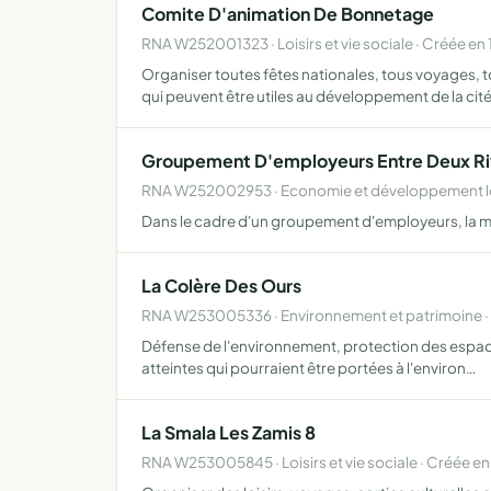
Comite D'animation De Bonnetage
RNA W252001323 · Loisirs et vie sociale · Créée en 
Organiser toutes fêtes nationales, tous voyages, t
qui peuvent être utiles au développement de la cit
Groupement D'employeurs Entre Deux Ri
RNA W252002953 · Economie et développement loc
Dans le cadre d'un groupement d'employeurs, la m
La Colère Des Ours
RNA W253005336 · Environnement et patrimoine ·
Défense de l'environnement, protection des espaces
atteintes qui pourraient être portées à l'environ…
La Smala Les Zamis 8
RNA W253005845 · Loisirs et vie sociale · Créée e