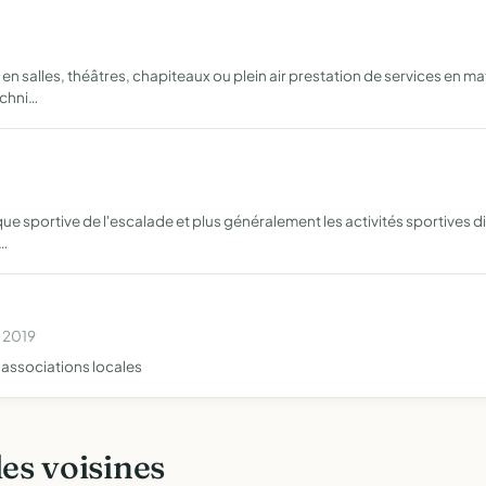
en salles, théâtres, chapiteaux ou plein air prestation de services en ma
echni…
 sportive de l'escalade et plus généralement les activités sportives di
e…
n 2019
 associations locales
les voisines