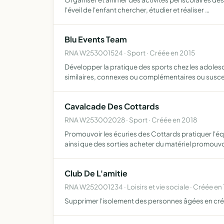
l'éveil de l'enfant chercher, étudier et réaliser …
Blu Events Team
RNA W253001524 · Sport · Créée en 2015
Développer la pratique des sports chez les adolesc
similaires, connexes ou complémentaires ou susc
Cavalcade Des Cottards
RNA W253002028 · Sport · Créée en 2018
Promouvoir les écuries des Cottards pratiquer l'é
ainsi que des sorties acheter du matériel promouvo
Club De L'amitie
RNA W252001234 · Loisirs et vie sociale · Créée en 
Supprimer l'isolement des personnes âgées en créa