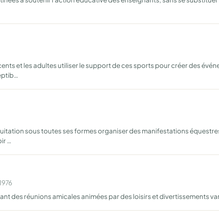
ents et les adultes utiliser le support de ces sports pour créer des év
eptib…
quitation sous toutes ses formes organiser des manifestations équestre
ir …
1976
nt des réunions amicales animées par des loisirs et divertissements va