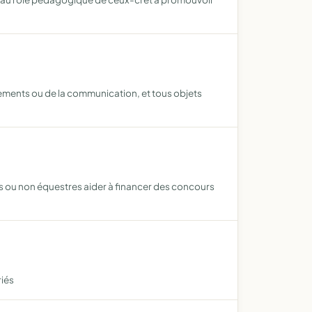
énements ou de la communication, et tous objets
s ou non équestres aider à financer des concours
riés