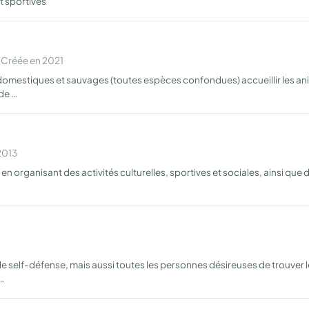
et sportives
 Créée en 2021
domestiques et sauvages (toutes espèces confondues) accueillir les an
de …
2013
e en organisant des activités culturelles, sportives et sociales, ainsi q
e self-défense, mais aussi toutes les personnes désireuses de trouver le
o…