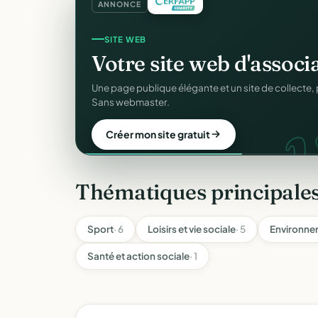
ANNONCE
SITE WEB
Votre site web d'associ
Une page publique élégante et un site de collecte, 
Sans webmaster.
Créer mon site gratuit
Thématiques principale
Sport
· 6
Loisirs et vie sociale
· 5
Environne
Santé et action sociale
· 1