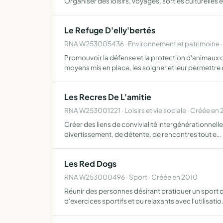
Organiser des loisirs, voyages, sorties culturelles 
Le Refuge D'elly'bertés
RNA W253005436 · Environnement et patrimoine ·
Promouvoir la défense et la protection d'animaux 
moyens mis en place, les soigner et leur permettre 
Les Recres De L'amitie
RNA W253001221 · Loisirs et vie sociale · Créée en 
Créer des liens de convivialité intergénérationnell
divertissement, de détente, de rencontres tout e…
Les Red Dogs
RNA W253000496 · Sport · Créée en 2010
Réunir des personnes désirant pratiquer un sport d
d'exercices sportifs et ou relaxants avec l'utilisati