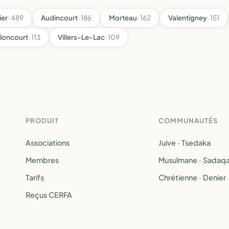
ier
· 489
Audincourt
· 186
Morteau
· 162
Valentigney
· 151
loncourt
· 113
Villers-Le-Lac
· 109
PRODUIT
COMMUNAUTÉS
Associations
Juive · Tsedaka
Membres
Musulmane · Sadaq
Tarifs
Chrétienne · Denier
Reçus CERFA