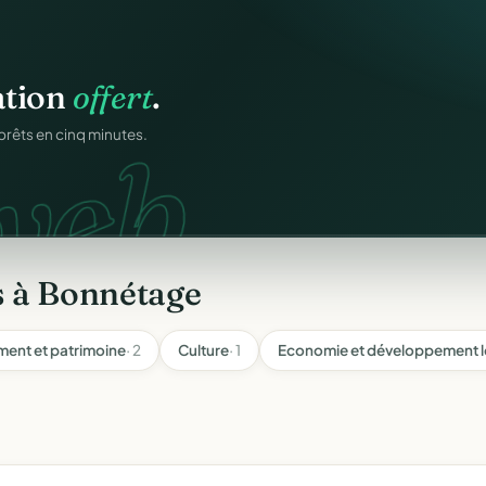
ation
offert
.
web.
prêts en cinq minutes.
s à Bonnétage
ment et patrimoine
· 2
Culture
· 1
Economie et développement l