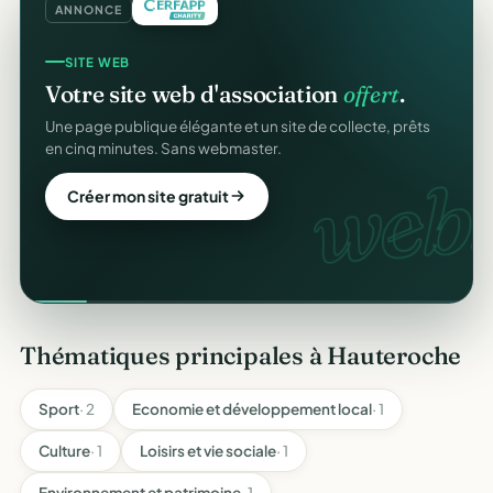
ANNONCE
SITE WEB
Votre site web d'association
offert
.
Une page publique élégante et un site de collecte, prêts
en cinq minutes. Sans webmaster.
web.
Créer mon site gratuit
Thématiques principales à Hauteroche
Sport
· 2
Economie et développement local
· 1
Culture
· 1
Loisirs et vie sociale
· 1
Environnement et patrimoine
· 1