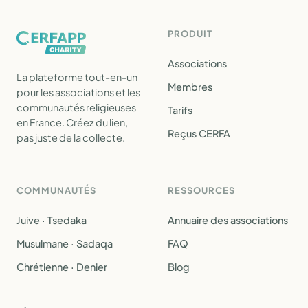
PRODUIT
Associations
La plateforme tout-en-un
Membres
pour les associations et les
communautés religieuses
Tarifs
en France. Créez du lien,
Reçus CERFA
pas juste de la collecte.
COMMUNAUTÉS
RESSOURCES
Juive · Tsedaka
Annuaire des associations
Musulmane · Sadaqa
FAQ
Chrétienne · Denier
Blog