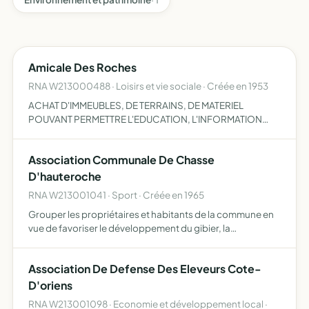
Amicale Des Roches
RNA W213000488 · Loisirs et vie sociale · Créée en 1953
ACHAT D'IMMEUBLES, DE TERRAINS, DE MATERIEL
POUVANT PERMETTRE L'EDUCATION, L'INFORMATION
TECHNIQUE ET L'EMANCIPATION INTELLECTUELLE ET
SOCIALE DE SES MEMBRES
Association Communale De Chasse
D'hauteroche
RNA W213001041 · Sport · Créée en 1965
Grouper les propriétaires et habitants de la commune en
vue de favoriser le développement du gibier, la
destruction des animaux nuisibles et la répression du
braconnage assurer une meilleure organisation de la
Association De Defense Des Eleveurs Cote-
chasse
D'oriens
RNA W213001098 · Economie et développement local ·