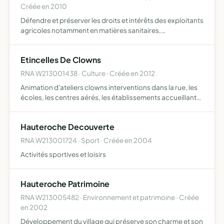
Créée en 2010
Défendre et préserver les droits et intérêts des exploitants
agricoles notamment en matières sanitaires,
économiques,administratives et environnementales et
plus largement tous faits pouvant avoir un lien avec la
Etincelles De Clowns
bonne ge…
RNA W213001438 · Culture · Créée en 2012
Animation d'ateliers clowns interventions dans la rue, les
écoles, les centres aérés, les établissements accueillant
des personnes âgées, handicapées, en difficulté
Hauteroche Decouverte
RNA W213001724 · Sport · Créée en 2004
Activités sportives et loisirs
Hauteroche Patrimoine
RNA W213005482 · Environnement et patrimoine · Créée
en 2002
Développement du village qui préserve son charme et son