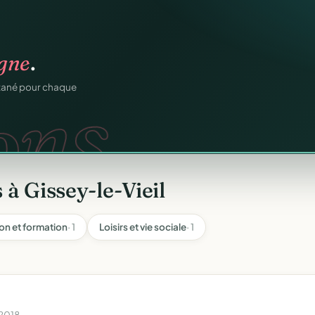
igne
.
os membres.
ons.
RM.
ntané pour chaque
dhésions — fini les
à Gissey-le-Vieil
on et formation
· 1
Loisirs et vie sociale
· 1
 2018