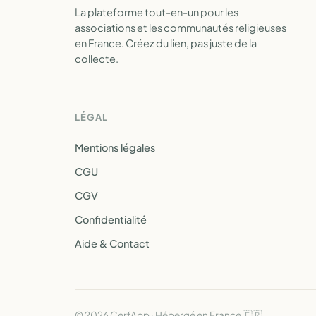
La plateforme tout-en-un pour les
associations et les communautés religieuses
en France. Créez du lien, pas juste de la
collecte.
LÉGAL
Mentions légales
CGU
CGV
Confidentialité
Aide & Contact
© 2026 CerfApp · Hébergé en France 🇫🇷