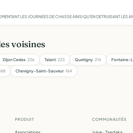
EMENTANT LES JOURNEES DE CHASSE AINSI QU'EN DETRUISANT LES AN
les voisines
Dijon Cedex
· 226
Talant
· 223
Quetigny
· 214
Fontaine-L
 168
Chevigny-Saint-Sauveur
· 164
PRODUIT
COMMUNAUTÉS
Associations
Juive · Tsedaka