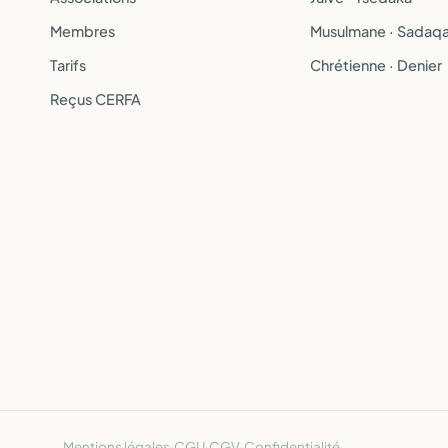
Membres
Musulmane · Sadaq
Tarifs
Chrétienne · Denier
Reçus CERFA
Mentions légales
·
CGU
·
CGV
·
Confidentialité