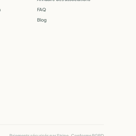
a
FAQ
Blog
Paiements sécurisés par Stripe · Conforme RGPD