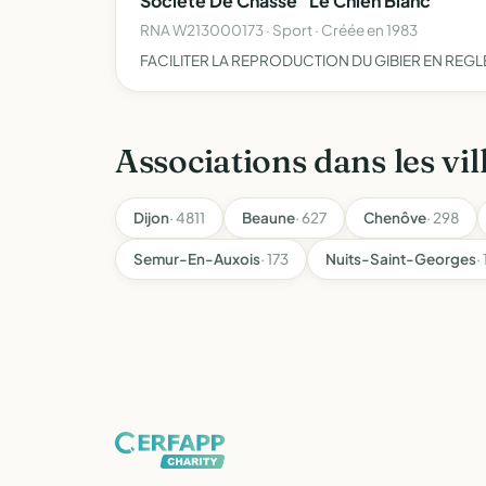
Societe De Chasse "Le Chien Blanc"
RNA W213000173 · Sport · Créée en 1983
FACILITER LA REPRODUCTION DU GIBIER EN REGL
Associations dans les vil
Dijon
· 4811
Beaune
· 627
Chenôve
· 298
Semur-En-Auxois
· 173
Nuits-Saint-Georges
·