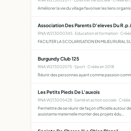
Améliorer la vie du village favoriser les liens organi
Association Des Parents D'eleves Du R.p.i
RNA W213000345 · Education et formation · Créé
FACILITER LA SCOLARISATION EN MILIEU RURAL SU
Burgundy Club 125
RNA W213002075 · Sport · Créée en 2018
Réunir des personnes ayant comme passion commune
Les Petits Pieds De L'auxois
RNA W213005428 · Santé et action sociale · Créée
Permettre de se réunir de façon officielle autour de
assistante maternelle monter des projets édu…