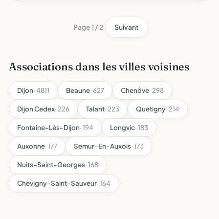
santé en développant une concertation-coordination, un
pa…
Page 1 / 2
Suivant
Associations dans les villes voisines
Dijon
· 4811
Beaune
· 627
Chenôve
· 298
Dijon Cedex
· 226
Talant
· 223
Quetigny
· 214
Fontaine-Lès-Dijon
· 194
Longvic
· 183
Auxonne
· 177
Semur-En-Auxois
· 173
Nuits-Saint-Georges
· 168
Chevigny-Saint-Sauveur
· 164