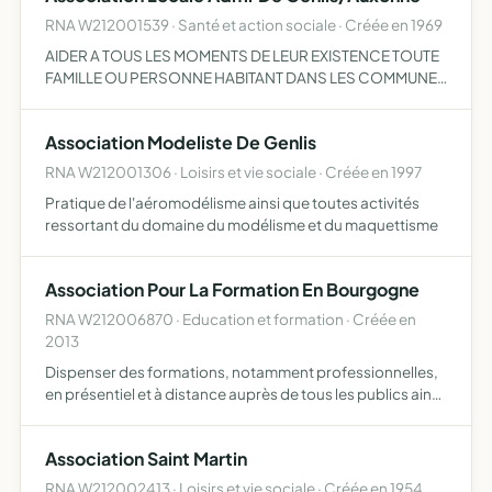
RNA W212001539 · Santé et action sociale · Créée en 1969
AIDER A TOUS LES MOMENTS DE LEUR EXISTENCE TOUTE
FAMILLE OU PERSONNE HABITANT DANS LES COMMUNES
ET LES QUARTIERS OU ELLE EXERCE SON ACTION ELLE
EST OU PEUT DEVENIR EMPLOYEUR DE TOUTES LES
Association Modeliste De Genlis
PERSONNES UTILES A CETTE ACTION N…
RNA W212001306 · Loisirs et vie sociale · Créée en 1997
Pratique de l'aéromodélisme ainsi que toutes activités
ressortant du domaine du modélisme et du maquettisme
Association Pour La Formation En Bourgogne
RNA W212006870 · Education et formation · Créée en
2013
Dispenser des formations, notamment professionnelles,
en présentiel et à distance auprès de tous les publics ainsi
que tous les services associés (hébergement,
restauration, transport etc)
Association Saint Martin
RNA W212002413 · Loisirs et vie sociale · Créée en 1954