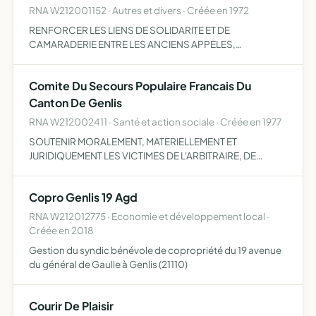
RNA W212001152 · Autres et divers · Créée en 1972
RENFORCER LES LIENS DE SOLIDARITE ET DE
CAMARADERIE ENTRE LES ANCIENS APPELES,
MAINTENUS OU RAPPELES AINSI QUE LES MILITAIRES DE
CARRIERE EN AFRIQUE DU NORD
Comite Du Secours Populaire Francais Du
Canton De Genlis
RNA W212002411 · Santé et action sociale · Créée en 1977
SOUTENIR MORALEMENT, MATERIELLEMENT ET
JURIDIQUEMENT LES VICTIMES DE L'ARBITRAIRE, DE
L'INJUSTICE SOCIALE, DES CALAMITES NATURELLES,DE
LA MISERE, AINSI QUE LEURS FAMILLES POSSIBLITE DE
Copro Genlis 19 Agd
DEVELOPPER L'AUDIENCE DE L'ASSOCIATI…
RNA W212012775 · Economie et développement local ·
Créée en 2018
Gestion du syndic bénévole de copropriété du 19 avenue
du général de Gaulle à Genlis (21110)
Courir De Plaisir