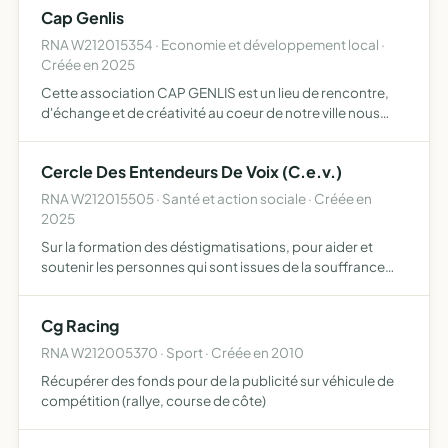
Cap Genlis
s…
RNA W212015354 · Economie et développement local ·
Créée en 2025
Cette association CAP GENLIS est un lieu de rencontre,
d'échange et de créativité au coeur de notre ville nous
croyons que l'avenir de Genlis se construit ensemble, en
partageant nos idées, nos projets et nos rêves que ce…
Cercle Des Entendeurs De Voix (C.e.v.)
RNA W212015505 · Santé et action sociale · Créée en
2025
Sur la formation des déstigmatisations, pour aider et
soutenir les personnes qui sont issues de la souffrance
psychique liée à l'entente de voix, définie scientifiquement
et repris par la médecine psychiatrique comme hall…
Cg Racing
RNA W212005370 · Sport · Créée en 2010
Récupérer des fonds pour de la publicité sur véhicule de
compétition (rallye, course de côte)