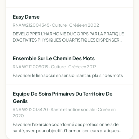
Easy Danse
RNA W212004345 · Culture · Créée en 2002
DEVELOPPER L'HARMONIE DU CORPS PAR LA PRATIQUE
D'ACTIVITES PHYSIQUES OU ARTISTIQUES DISPENSER
DES COURS, ORGANISER DES MANIFESTATIONS ET
TOUTES INITIATIVES PARTICIPANT A L'OBJET DE
Ensemble Sur Le Chemin Des Mots
L'ASSOCIATION
RNA W212009019 · Culture · Créée en 2017
Favoriser le lien social en sensibilisant au plaisir des mots
Equipe De Soins Primaires Du Territoire De
Genlis
RNA W212013420 · Santé et action sociale · Créée en
2020
Favoriser l'exercice coordonné des professionnels de
santé, avec pour objectif d'harmoniser leurs pratiques
fluidifier la prise en charge des usagers du système de