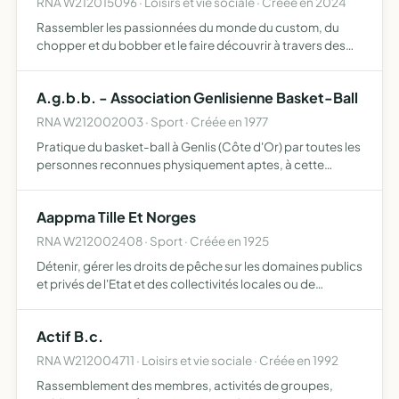
RNA W212015096 · Loisirs et vie sociale · Créée en 2024
Rassembler les passionnées du monde du custom, du
chopper et du bobber et le faire découvrir à travers des
manifestations et des sorties
A.g.b.b. - Association Genlisienne Basket-Ball
RNA W212002003 · Sport · Créée en 1977
Pratique du basket-ball à Genlis (Côte d'Or) par toutes les
personnes reconnues physiquement aptes, à cette
activité
Aappma Tille Et Norges
RNA W212002408 · Sport · Créée en 1925
Détenir, gérer les droits de pêche sur les domaines publics
et privés de l'Etat et des collectivités locales ou de
riverains participer à la protection du patrimoine
piscicole, par la lutte contre le braconnage, la destru…
Actif B.c.
RNA W212004711 · Loisirs et vie sociale · Créée en 1992
Rassemblement des membres, activités de groupes,