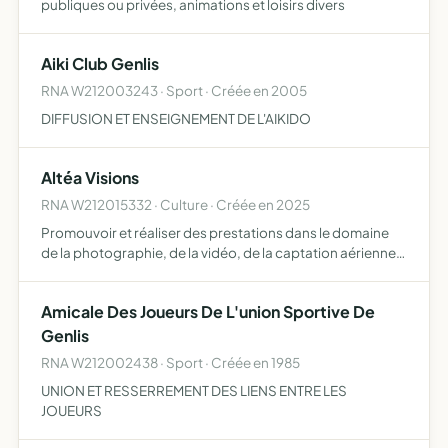
publiques ou privées, animations et loisirs divers
Aiki Club Genlis
RNA W212003243 · Sport · Créée en 2005
DIFFUSION ET ENSEIGNEMENT DE L'AIKIDO
Altéa Visions
RNA W212015332 · Culture · Créée en 2025
Promouvoir et réaliser des prestations dans le domaine
de la photographie, de la vidéo, de la captation aérienne
et de la valorisation de l'image sous toutes ses formes
Amicale Des Joueurs De L'union Sportive De
Genlis
RNA W212002438 · Sport · Créée en 1985
UNION ET RESSERREMENT DES LIENS ENTRE LES
JOUEURS