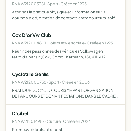
RNA W212005381 · Sport · Créée en 1995
À travers la pratique physique et l'information sur la
course a pied, création de contacts entre coureurs isolés
et organisation de déplacements sportifs
Cox D'or Vw Club
RNA W212004801 · Loisirs et vie sociale · Créée en 1993
Réunir des passionnés des véhicules Volkswagen
refroidis par air (Cox, Combi, Karmann, 181, 411, 412,
Buggy, Baja)
Cyclotille Genlis
RNA W212000758 · Sport · Créée en 2006
PRATIQUE DU CYCLOTOURISME PAR L'ORGANISATION
DE PARCOURS ET DE MANIFESTATIONS DANS LE CADRE
D'UNE AFFILIATION A LA FEDERATION DE
CYCLOTOURISME
D'cibel
RNA W212014987 · Culture · Créée en 2024
Promouvoir le chant choral