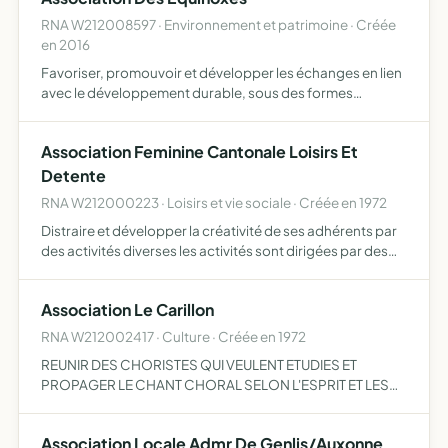
RNA W212008597 · Environnement et patrimoine · Créée
en 2016
Favoriser, promouvoir et développer les échanges en lien
avec le développement durable, sous des formes
diverses la section AMAP des Equinoxes a pour but de
favoriser une agriculture biologique de proximité,
Association Feminine Cantonale Loisirs Et
promouvoir de…
Detente
RNA W212000223 · Loisirs et vie sociale · Créée en 1972
Distraire et développer la créativité de ses adhérents par
des activités diverses les activités sont dirigées par des
animatrices bénévoles
Association Le Carillon
RNA W212002417 · Culture · Créée en 1972
REUNIR DES CHORISTES QUI VEULENT ETUDIES ET
PROPAGER LE CHANT CHORAL SELON L'ESPRIT ET LES
METHODES DES CHORALES
Association Locale Admr De Genlis/Auxonne