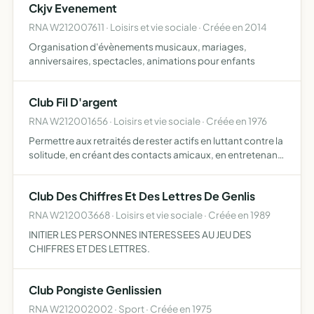
Ckjv Evenement
RNA W212007611 · Loisirs et vie sociale · Créée en 2014
Organisation d'évènements musicaux, mariages,
anniversaires, spectacles, animations pour enfants
Club Fil D'argent
RNA W212001656 · Loisirs et vie sociale · Créée en 1976
Permettre aux retraités de rester actifs en luttant contre la
solitude, en créant des contacts amicaux, en entretenant
une bonne forme physique et/ou morale par diverses
activités, en proposant des animations culturelles …
Club Des Chiffres Et Des Lettres De Genlis
RNA W212003668 · Loisirs et vie sociale · Créée en 1989
INITIER LES PERSONNES INTERESSEES AU JEU DES
CHIFFRES ET DES LETTRES.
Club Pongiste Genlissien
RNA W212002002 · Sport · Créée en 1975