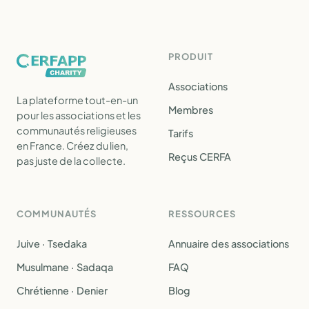
PRODUIT
Associations
La plateforme tout-en-un
Membres
pour les associations et les
communautés religieuses
Tarifs
en France. Créez du lien,
Reçus CERFA
pas juste de la collecte.
COMMUNAUTÉS
RESSOURCES
Juive · Tsedaka
Annuaire des associations
Musulmane · Sadaqa
FAQ
Chrétienne · Denier
Blog