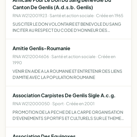
manifestations en…
Canton De Genlis (A.d.s.b. Genlis)
RNA W212001923 · Santé et action sociale · Créée en 1965
SUSCITER LE DON VOLONTAIRE ET BENEVOLE DU SANG
INCITER AU RESPECT DU CODE D'HONNEUR DES
DONNEURS DE SANG BENEVOLES FACILITER LA
COLLECTE DE SANG PAR L'ETABLISSEMENT FRANCAIS DU
Amitie Genlis-Roumanie
SANG, SITE DE DIJON REPRESENTER SES ADHERENT…
RNA W212004606 · Santé et action sociale · Créée en
1990
VENIR EN AIDE A LA ROUMANIE ET ENTRETENIR DES LIENS
D'AMITIE AVEC LA POPULATION ROUMAINE
Association Carpistes De Genlis Sigle A.c.g.
RNA W212000050 · Sport · Créée en 2001
PROMOTION DE LA PECHE DE LA CARPE ORGANISATION
D'EVENEMENTS SPORTIFS ET CULTURELS SUR LE THEME
DE LA PECHE DE LA CARPE CREATION D'ANIMATIONS
DIVERSES SUR L'ENVIRONNEMENT, L'ENSEIGNEMENT,
Association Des Equinoxes
L'EDUCATION GRACE A LA PRATIQUE DE…