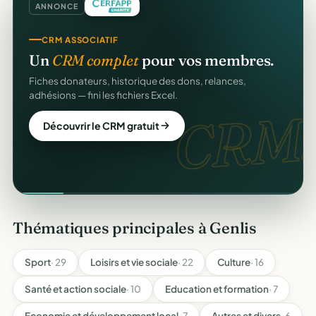
ANNONCE
CRM ASSOCIATIF
Un
CRM complet
pour vos membres.
Fiches donateurs, historique des dons, relances,
adhésions — fini les fichiers Excel.
CRM.
Découvrir le CRM gratuit
Thématiques principales à Genlis
Sport
· 29
Loisirs et vie sociale
· 22
Culture
· 16
Santé et action sociale
· 10
Education et formation
· 7
Economie et développement local
· 7
Autres et divers
· 6