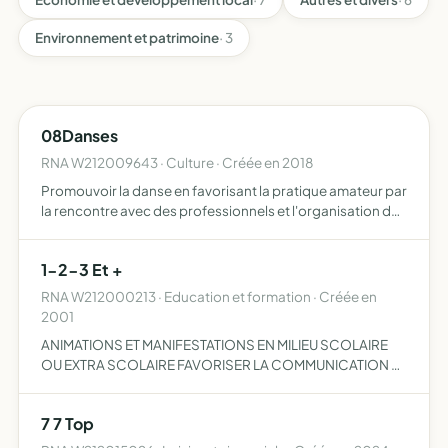
Environnement et patrimoine
· 3
08Danses
RNA W212009643 · Culture · Créée en 2018
Promouvoir la danse en favorisant la pratique amateur par
la rencontre avec des professionnels et l'organisation de
cours ou stages ou toute autre activité en relation avec la
danse
1-2-3 Et +
RNA W212000213 · Education et formation · Créée en
2001
ANIMATIONS ET MANIFESTATIONS EN MILIEU SCOLAIRE
OU EXTRA SCOLAIRE FAVORISER LA COMMUNICATION ET
LA CONVIVIALITE ENTRE LES PARENTS D'ELEVES
CREATIONS D'EVENEMENTS A CARACTERE CULTUREL OU
7 7 Top
ARTISTIQUE