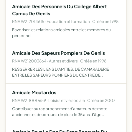
Amicale Des Personnels Du College Albert
Camus De Genlis
RNA W212014615 · Education et formation · Créée en 1998
Favoriser les relations amicales entre les membres du
personnel
Amicale Des Sapeurs Pompiers De Genlis
RNA W212003864 · Autres et divers · Créée en 1998
RESSERRER LES LIENS D'AMITIES, DE CAMARADERIE
ENTRE LES SAPEURS POMPIERS DU CENTRE DE
SECOURS DE GENLIS, PAR L'ORGANISATION DE
MANIFESTATIONS, VOYAGES, ASSOCIANT LEURS
Amicale Moutardos
FAMILLES, LES SAPEURS POMPIERS HONORAIRES
RNA W211000659 · Loisirs et vie sociale · Créée en 2007
Contribuer au rapprochement d'amateurs de moto
anciennes et deux roues de plus de 35 ans d'âge
permettre l'échange inter-générations des savoirs et des
compétences créer ou contribuer à l'organisation de
Amicale Pour Le Don Du Sang Benevole Du