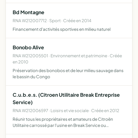
Bd Montagne
RNA W212007712 · Sport · Créée en 2014
Financement d'activités sportives en milieu naturel
Bonobo Alive
RNA W212005501 · Environnement et patrimoine · Créée
en 2010
Préservation des bonobos et de leur milieu sauvage dans
le bassin du Congo
C.u.b.e.s. (Citroen Utilitaire Break Entreprise
Service)
RNA W212006597 · Loisirs et vie sociale · Créée en 2012
Réunir tous les propriétaires et amateurs de Citroën
Utilitaire carrossé par l'usine en Break Service ou
entreprise, en deux places (tôlés ou vitrés) afin de leur
permettre de se réunir régulièrement dans le cadre de la