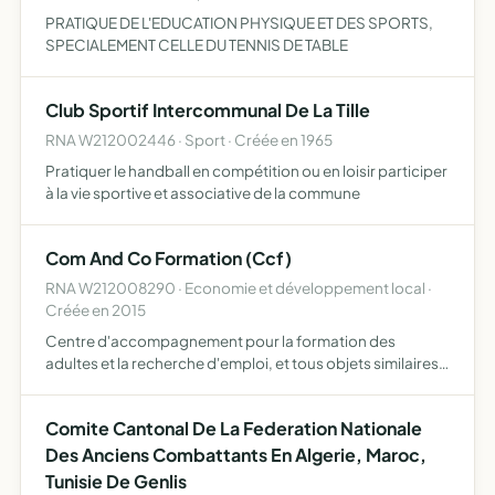
PRATIQUE DE L'EDUCATION PHYSIQUE ET DES SPORTS,
SPECIALEMENT CELLE DU TENNIS DE TABLE
Club Sportif Intercommunal De La Tille
RNA W212002446 · Sport · Créée en 1965
Pratiquer le handball en compétition ou en loisir participer
à la vie sportive et associative de la commune
Com And Co Formation (Ccf)
RNA W212008290 · Economie et développement local ·
Créée en 2015
Centre d'accompagnement pour la formation des
adultes et la recherche d'emploi, et tous objets similaires,
connexes ou complémentaires ou susceptibles d'en
favoriser la réalisation ou le développement
Comite Cantonal De La Federation Nationale
Des Anciens Combattants En Algerie, Maroc,
Tunisie De Genlis