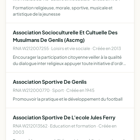
Formation religieuse, morale, sportive, musicale et
artistique de la jeunesse
Association Socioculturelle Et Cultuelle Des
Musulmans De Genlis (Ascmg)
RNA W212007255 · Loisirs et vie sociale · Créée en 2013
Encourager la participation citoyenne veiller à la qualité
du dialogue inter religieux appuyer toute initiative d'ordre
sociale, sportive, cultuelle ou culturelle édifier et gérer des
lieux de culte et organiser toute man…
Association Sportive De Genlis
RNA W212000770 · Sport · Créée en 1945
Promouvoir la pratique et le développement du football
Association Sportive De L'ecole Jules Ferry
RNA W212013562 · Education et formation · Créée en
2003