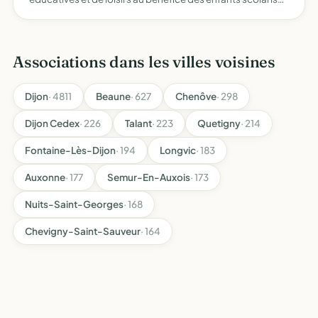
dans l'ensemble des communes du pôle scolaire du Val de
Vergy
Associations dans les villes voisines
Dijon
· 4811
Beaune
· 627
Chenôve
· 298
Dijon Cedex
· 226
Talant
· 223
Quetigny
· 214
Fontaine-Lès-Dijon
· 194
Longvic
· 183
Auxonne
· 177
Semur-En-Auxois
· 173
Nuits-Saint-Georges
· 168
Chevigny-Saint-Sauveur
· 164