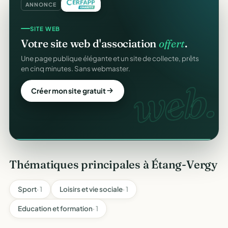
ANNONCE
REÇUS FISCAUX
SITE WEB
Vos reçus
CERFA
automatiques.
Votre site web d'association
offert
.
Générés et envoyés à vos donateurs en un clic,
Une page publique élégante et un site de collecte, prêts
conformes au modèle officiel n°11580.
en cinq minutes. Sans webmaster.
CERFA
web.
Automatiser mes reçus
Créer mon site gratuit
Thématiques principales à Étang-Vergy
Sport
· 1
Loisirs et vie sociale
· 1
Education et formation
· 1