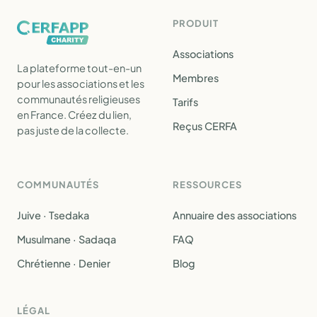
PRODUIT
Associations
La plateforme tout-en-un
Membres
pour les associations et les
communautés religieuses
Tarifs
en France. Créez du lien,
Reçus CERFA
pas juste de la collecte.
COMMUNAUTÉS
RESSOURCES
Juive · Tsedaka
Annuaire des associations
Musulmane · Sadaqa
FAQ
Chrétienne · Denier
Blog
LÉGAL