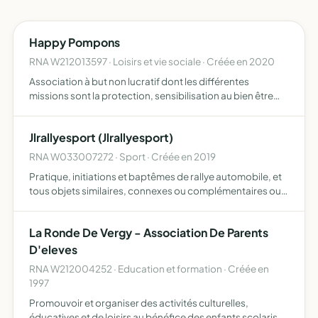
Happy Pompons
RNA W212013597 · Loisirs et vie sociale · Créée en 2020
Association à but non lucratif dont les différentes
missions sont la protection, sensibilisation au bien être
animal, le sauvetage, l'accueil et les soins du lapin de
compagnie en vue d'une ré-adoption sous certaines
Jlrallyesport (Jlrallyesport)
cond…
RNA W033007272 · Sport · Créée en 2019
Pratique, initiations et baptêmes de rallye automobile, et
tous objets similaires, connexes ou complémentaires ou
susceptibles d'en favoriser la réalisation ou le
développement
La Ronde De Vergy - Association De Parents
D'eleves
RNA W212004252 · Education et formation · Créée en
1997
Promouvoir et organiser des activités culturelles,
éducatives et de loisirs au bénéfice des enfants scolarisés